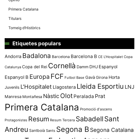
Primera Catalana
Titulars
Torneig d’Històrics
Etiquetes populars
Badalona
Andorra
Barcelona B
Barcelona
CE L'Hospitalet
Copa
Cornellà
Espanyol
Copa del Rei
Damm
DHJ
Catalunya
FCF
Europa
Espanyol B
Horta
Gavà
Girona
Futbol Base
Lleida Esportiu
L'Hospitalet
LNJ
Llagostera
Juvenils
Olot
Nàstic
Prat
Peralada
Manresa
Montañesa
Primera Catalana
Promoció d'ascens
Resum
Sabadell
Sant
Protagonistes
Resum Tercera
Segona B
Andreu
Segona Catalana
Santboià
Sants