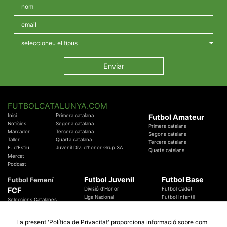
FUTBOLCATALUNYA.COM
Inici
Primera catalana
Futbol Amateur
Notícies
Segona catalana
Primera catalana
Marcador
Tercera catalana
Segona catalana
Taller
Quarta catalana
Tercera catalana
F. d'Estiu
Juvenil Div. d'honor Grup 3A
Quarta catalana
Mercat
Podcast
Futbol Juvenil
Futbol Base
Futbol Femení
FCF
Divisió d'Honor
Futbol Cadet
Liga Nacional
Futbol Infantil
Seleccions Catalanes
Territorials
Futbol Aleví
Entrenadors
Futbol Prebenjamí
Àrbitres
La present 'Política de Privacitat' proporciona informació sobre com
Temes Federatius