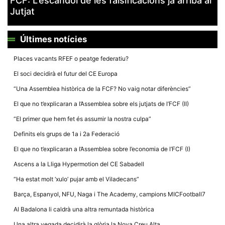
FCF: L’escàndol de les falsificacions ja arriba al
la funcionalitat
Jutjat
i la seva
estructura.
Últimes notícies
Experiència
d'usuari
Places vacants RFEF o peatge federatiu?
Alguns
components
El soci decidirà el futur del CE Europa
tècnics del
nostre lloc web
“Una Assemblea històrica de la FCF? No vaig notar diferències”
emmagatzemen
dades en el seu
El que no t’explicaran a l’Assemblea sobre els jutjats de l’FCF (II)
dispositiu que
permeten que el
“El primer que hem fet és assumir la nostra culpa”
lloc funcioni tan
bé com sigui
Definits els grups de 1a i 2a Federació
possible. Si
rebutja
El que no t’explicaran a l’Assemblea sobre l’economia de l’FCF (I)
aquestes
cookies
Ascens a la Lliga Hypermotion del CE Sabadell
algunes
funcionalitats
“Ha estat molt ‘xulo’ pujar amb el Viladecans”
desapareixeran
del lloc web.
Barça, Espanyol, NFU, Naga i The Academy, campions MICFootball7
Al Badalona li caldrà una altra remuntada històrica
Una altra vegada decidirà la glòria la Nova Creu Alta