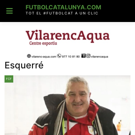
Skip
FUTBOLCATALUNYA.COM
to
content
TOT EL #FUTBOLCAT A UN CLIC
Esquerré
FCF