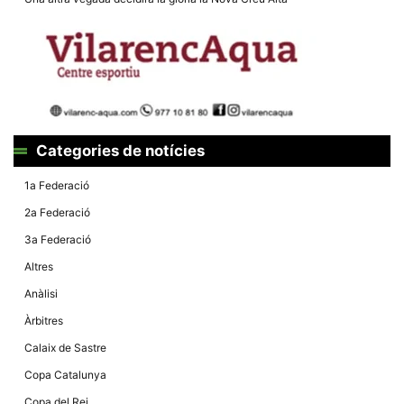
Màrqueting
En compartir
els teus
interessos i
comportament
mentre
navegues pel
nostre lloc
web
incrementes
la possibilitat
Categories de notícies
de mirar
només
anuncis,
1a Federació
ofertes i
contingut
2a Federació
personalitzat.
3a Federació
Altres
Anàlisi
Àrbitres
Calaix de Sastre
Copa Catalunya
Copa del Rei