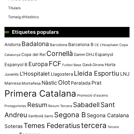
Titulars
Torneig d’Històrics
Etiquetes populars
Badalona
Andorra
Barcelona B
Barcelona
CE L'Hospitalet
Copa
Cornellà
Espanyol
Copa del Rei
Damm
DHJ
Catalunya
FCF
Europa
Espanyol B
Horta
Gavà
Girona
Futbol Base
Lleida Esportiu
L'Hospitalet
LNJ
Llagostera
Juvenils
Olot
Nàstic
Prat
Peralada
Manresa
Montañesa
Primera Catalana
Promoció d'ascens
Resum
Sabadell
Sant
Protagonistes
Resum Tercera
Segona B
Andreu
Segona Catalana
Santboià
Sants
tercera
Temes Federatius
Soteras
Tercera