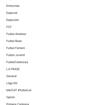
Màrqueting
En compartir
Entrevista
els teus
interessos i
Especial
comportament
mentre
Especials
navegues pel
nostre lloc
FCF
web
incrementes
Futbol Amateur
la possibilitat
de mirar
Futbol Base
només
anuncis,
Futbol Femení
ofertes i
contingut
Futbol Juvenil
personalitzat.
FutbolCatalunya
LA FRASE
General
Lliga Elit
MerCAT #futbolcat
Opinió
Primera Catalana