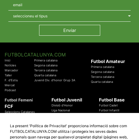
FUTBOLCATALUNYA.COM
Inici
Primera catalana
Futbol Amateur
Notícies
Segona catalana
Primera catalana
Marcador
Tercera catalana
Segona catalana
Taller
Quarta catalana
Tercera catalana
F. d'Estiu
Juvenil Div. d'honor Grup 3A
Quarta catalana
Mercat
Podcast
Futbol Juvenil
Futbol Base
Futbol Femení
FCF
Divisió d'Honor
Futbol Cadet
Liga Nacional
Futbol Infantil
Seleccions Catalanes
Territorials
Futbol Aleví
Entrenadors
Futbol Prebenjamí
Àrbitres
La present 'Política de Privacitat' proporciona informació sobre com
Temes Federatius
FUTBOLCATALUNYA.COM utilitza i protegeix les seves dades
Futbol Catalunya
Especials
personals quan navega per qualsevol propietat digital (pàgines web,