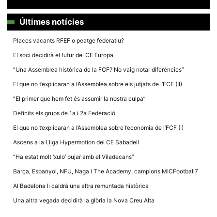
Últimes notícies
Places vacants RFEF o peatge federatiu?
El soci decidirà el futur del CE Europa
Necessàries
Aquestes
“Una Assemblea històrica de la FCF? No vaig notar diferències”
cookies no
són
El que no t’explicaran a l’Assemblea sobre els jutjats de l’FCF (II)
opcionals,
són
“El primer que hem fet és assumir la nostra culpa”
necessàries
per al
Definits els grups de 1a i 2a Federació
funcionament
tècnic de la
El que no t’explicaran a l’Assemblea sobre l’economia de l’FCF (I)
web.
Ascens a la Lliga Hypermotion del CE Sabadell
“Ha estat molt ‘xulo’ pujar amb el Viladecans”
Estadístiques
Recopilem
Barça, Espanyol, NFU, Naga i The Academy, campions MICFootball7
dades
estadístiques
Al Badalona li caldrà una altra remuntada històrica
de manera
anònima d'ús
Una altra vegada decidirà la glòria la Nova Creu Alta
del lloc web
per a millorar