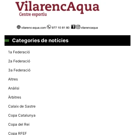
la funcionalitat
i la seva
estructura.
Experiència
d'usuari
Alguns
Categories de notícies
components
tècnics del
1a Federació
nostre lloc web
emmagatzemen
2a Federació
dades en el seu
dispositiu que
3a Federació
permeten que el
lloc funcioni tan
Altres
bé com sigui
possible. Si
Anàlisi
rebutja
aquestes
Àrbitres
cookies
algunes
Calaix de Sastre
funcionalitats
desapareixeran
Copa Catalunya
del lloc web.
Copa del Rei
Copa RFEF