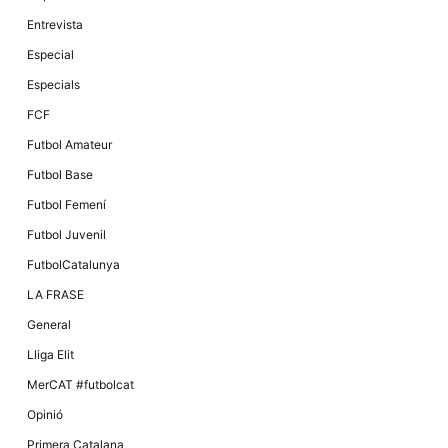
Màrqueting
En compartir
Entrevista
els teus
interessos i
Especial
comportament
mentre
Especials
navegues pel
nostre lloc
FCF
web
incrementes
Futbol Amateur
la possibilitat
de mirar
Futbol Base
només
anuncis,
Futbol Femení
ofertes i
contingut
Futbol Juvenil
personalitzat.
FutbolCatalunya
LA FRASE
General
Lliga Elit
MerCAT #futbolcat
Opinió
Primera Catalana