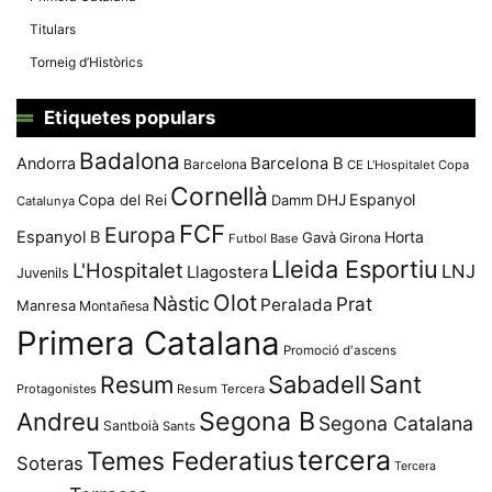
Titulars
Torneig d’Històrics
Etiquetes populars
Badalona
Andorra
Barcelona B
Barcelona
CE L'Hospitalet
Copa
Cornellà
Espanyol
Copa del Rei
Damm
DHJ
Catalunya
FCF
Europa
Espanyol B
Horta
Gavà
Girona
Futbol Base
Lleida Esportiu
L'Hospitalet
LNJ
Llagostera
Juvenils
Olot
Nàstic
Prat
Peralada
Manresa
Montañesa
Primera Catalana
Promoció d'ascens
Resum
Sabadell
Sant
Protagonistes
Resum Tercera
Segona B
Andreu
Segona Catalana
Santboià
Sants
tercera
Temes Federatius
Soteras
Tercera