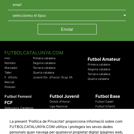
FUTBOLCATALUNYA.COM
Inici
Primera catalana
Futbol Amateur
Notícies
Segona catalana
Primera catalana
Marcador
Tercera catalana
Segona catalana
Taller
Quarta catalana
Tercera catalana
F. d'Estiu
Juvenil Div. d'honor Grup 3A
Quarta catalana
Mercat
Podcast
Futbol Juvenil
Futbol Base
Futbol Femení
FCF
Divisió d'Honor
Futbol Cadet
Liga Nacional
Futbol Infantil
Seleccions Catalanes
Territorials
Futbol Aleví
Entrenadors
Futbol Prebenjamí
Àrbitres
La present 'Política de Privacitat' proporciona informació sobre com
Temes Federatius
FUTBOLCATALUNYA.COM utilitza i protegeix les seves dades
Futbol Catalunya
Especials
personals quan navega per qualsevol propietat digital (pàgines web,