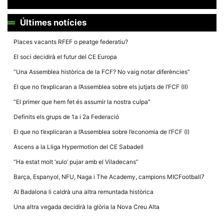
Últimes notícies
Places vacants RFEF o peatge federatiu?
El soci decidirà el futur del CE Europa
Necessàries
Aquestes
“Una Assemblea històrica de la FCF? No vaig notar diferències”
cookies no
són
El que no t’explicaran a l’Assemblea sobre els jutjats de l’FCF (II)
opcionals,
són
“El primer que hem fet és assumir la nostra culpa”
necessàries
per al
Definits els grups de 1a i 2a Federació
funcionament
tècnic de la
El que no t’explicaran a l’Assemblea sobre l’economia de l’FCF (I)
web.
Ascens a la Lliga Hypermotion del CE Sabadell
“Ha estat molt ‘xulo’ pujar amb el Viladecans”
Estadístiques
Recopilem
Barça, Espanyol, NFU, Naga i The Academy, campions MICFootball7
dades
estadístiques
Al Badalona li caldrà una altra remuntada històrica
de manera
anònima d'ús
Una altra vegada decidirà la glòria la Nova Creu Alta
del lloc web
per a millorar