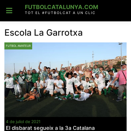
Skip
FUTBOLCATALUNYA.COM
to
content
TOT EL #FUTBOLCAT A UN CLIC
Escola La Garrotxa
FUTBOL AMATEUR
4 de juliol de 2021
El disbarat segueix a la 3a Catalana