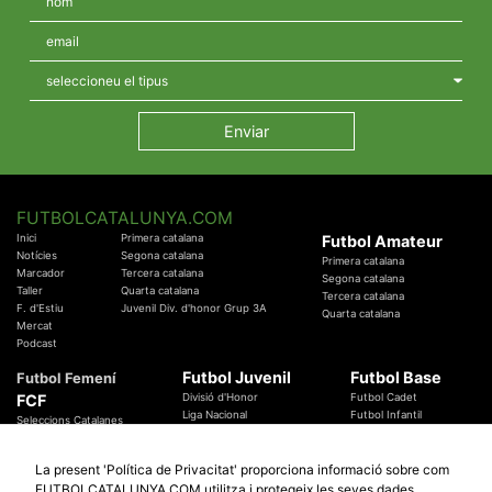
FUTBOLCATALUNYA.COM
Inici
Primera catalana
Futbol Amateur
Notícies
Segona catalana
Primera catalana
Marcador
Tercera catalana
Segona catalana
Taller
Quarta catalana
Tercera catalana
F. d'Estiu
Juvenil Div. d'honor Grup 3A
Quarta catalana
Mercat
Podcast
Futbol Juvenil
Futbol Base
Futbol Femení
FCF
Divisió d'Honor
Futbol Cadet
Liga Nacional
Futbol Infantil
Seleccions Catalanes
Territorials
Futbol Aleví
Entrenadors
Futbol Prebenjamí
Àrbitres
La present 'Política de Privacitat' proporciona informació sobre com
Temes Federatius
FUTBOLCATALUNYA.COM utilitza i protegeix les seves dades