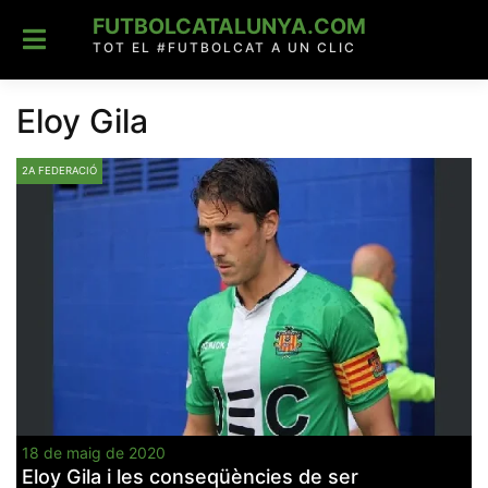
Skip
FUTBOLCATALUNYA.COM
to
content
TOT EL #FUTBOLCAT A UN CLIC
Eloy Gila
2A FEDERACIÓ
18 de maig de 2020
Eloy Gila i les conseqüències de ser