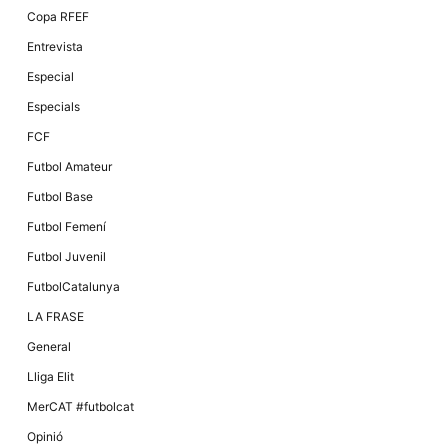
Màrqueting
Copa RFEF
En compartir
els teus
Entrevista
interessos i
comportament
Especial
mentre
navegues pel
Especials
nostre lloc
web
FCF
incrementes
la possibilitat
Futbol Amateur
de mirar
només
Futbol Base
anuncis,
ofertes i
Futbol Femení
contingut
personalitzat.
Futbol Juvenil
FutbolCatalunya
LA FRASE
General
Lliga Elit
MerCAT #futbolcat
Opinió