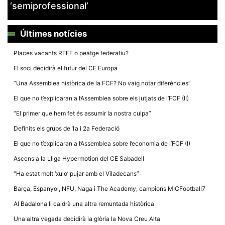
‘semiprofessional’
Últimes notícies
Places vacants RFEF o peatge federatiu?
Necessàries
El soci decidirà el futur del CE Europa
Aquestes
cookies no
“Una Assemblea històrica de la FCF? No vaig notar diferències”
són
opcionals,
El que no t’explicaran a l’Assemblea sobre els jutjats de l’FCF (II)
són
necessàries
“El primer que hem fet és assumir la nostra culpa”
per al
funcionament
Definits els grups de 1a i 2a Federació
tècnic de la
web.
El que no t’explicaran a l’Assemblea sobre l’economia de l’FCF (I)
Ascens a la Lliga Hypermotion del CE Sabadell
Estadístiques
“Ha estat molt ‘xulo’ pujar amb el Viladecans”
Recopilem
dades
Barça, Espanyol, NFU, Naga i The Academy, campions MICFootball7
estadístiques
de manera
Al Badalona li caldrà una altra remuntada històrica
anònima d'ús
del lloc web
Una altra vegada decidirà la glòria la Nova Creu Alta
per a millorar