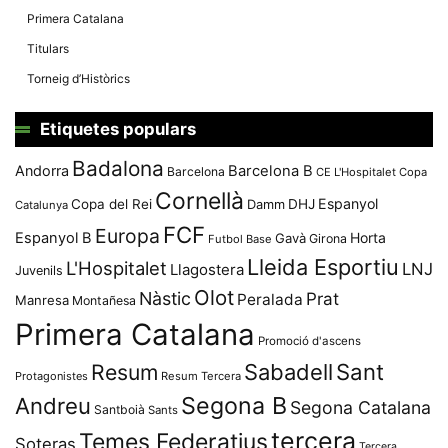
Primera Catalana
Titulars
Torneig d’Històrics
Etiquetes populars
Badalona
Andorra
Barcelona B
Barcelona
CE L'Hospitalet
Copa
Cornellà
Espanyol
Copa del Rei
Damm
DHJ
Catalunya
FCF
Europa
Espanyol B
Horta
Gavà
Girona
Futbol Base
Lleida Esportiu
L'Hospitalet
LNJ
Llagostera
Juvenils
Olot
Nàstic
Prat
Peralada
Manresa
Montañesa
Primera Catalana
Promoció d'ascens
Resum
Sabadell
Sant
Protagonistes
Resum Tercera
Segona B
Andreu
Segona Catalana
Santboià
Sants
tercera
Temes Federatius
Soteras
Tercera