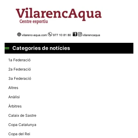
la funcionalitat
i la seva
estructura.
Experiència
d'usuari
Alguns
components
Categories de notícies
tècnics del
nostre lloc web
emmagatzemen
1a Federació
dades en el seu
dispositiu que
2a Federació
permeten que el
lloc funcioni tan
3a Federació
bé com sigui
possible. Si
Altres
rebutja
aquestes
Anàlisi
cookies
algunes
Àrbitres
funcionalitats
desapareixeran
Calaix de Sastre
del lloc web.
Copa Catalunya
Copa del Rei