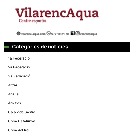
la funcionalitat
i la seva
estructura.
Experiència
d'usuari
Alguns
components
Categories de notícies
tècnics del
nostre lloc web
emmagatzemen
1a Federació
dades en el seu
dispositiu que
2a Federació
permeten que el
lloc funcioni tan
3a Federació
bé com sigui
possible. Si
Altres
rebutja
aquestes
Anàlisi
cookies
algunes
Àrbitres
funcionalitats
desapareixeran
Calaix de Sastre
del lloc web.
Copa Catalunya
Copa del Rei