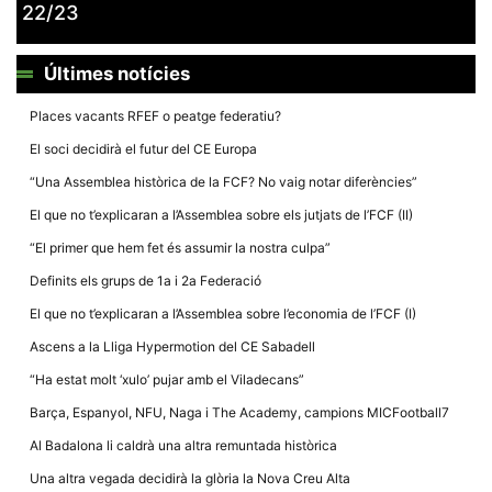
22/23
Últimes notícies
Places vacants RFEF o peatge federatiu?
Necessàries
El soci decidirà el futur del CE Europa
Aquestes
cookies no
“Una Assemblea històrica de la FCF? No vaig notar diferències”
són
opcionals,
El que no t’explicaran a l’Assemblea sobre els jutjats de l’FCF (II)
són
necessàries
“El primer que hem fet és assumir la nostra culpa”
per al
funcionament
Definits els grups de 1a i 2a Federació
tècnic de la
web.
El que no t’explicaran a l’Assemblea sobre l’economia de l’FCF (I)
Ascens a la Lliga Hypermotion del CE Sabadell
Estadístiques
“Ha estat molt ‘xulo’ pujar amb el Viladecans”
Recopilem
dades
Barça, Espanyol, NFU, Naga i The Academy, campions MICFootball7
estadístiques
de manera
Al Badalona li caldrà una altra remuntada històrica
anònima d'ús
del lloc web
Una altra vegada decidirà la glòria la Nova Creu Alta
per a millorar