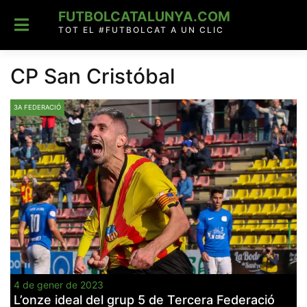
Skip
FUTBOLCATALUNYA.COM
to
content
TOT EL #FUTBOLCAT A UN CLIC
CP San Cristóbal
3A FEDERACIÓ
4 de gener de 2023
L’onze ideal del grup 5 de Tercera Federació