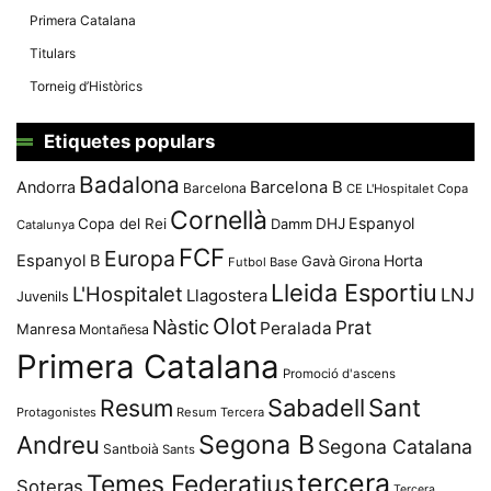
Primera Catalana
Titulars
Torneig d’Històrics
Etiquetes populars
Badalona
Andorra
Barcelona B
Barcelona
CE L'Hospitalet
Copa
Cornellà
Espanyol
Copa del Rei
Damm
DHJ
Catalunya
FCF
Europa
Espanyol B
Horta
Gavà
Girona
Futbol Base
Lleida Esportiu
L'Hospitalet
LNJ
Llagostera
Juvenils
Olot
Nàstic
Prat
Peralada
Manresa
Montañesa
Primera Catalana
Promoció d'ascens
Resum
Sabadell
Sant
Protagonistes
Resum Tercera
Segona B
Andreu
Segona Catalana
Santboià
Sants
tercera
Temes Federatius
Soteras
Tercera