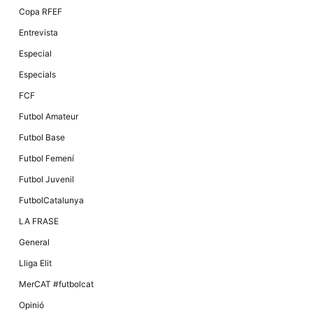
Màrqueting
Copa RFEF
En compartir
els teus
Entrevista
interessos i
comportament
Especial
mentre
navegues pel
Especials
nostre lloc
web
FCF
incrementes
la possibilitat
Futbol Amateur
de mirar
només
Futbol Base
anuncis,
ofertes i
Futbol Femení
contingut
personalitzat.
Futbol Juvenil
FutbolCatalunya
LA FRASE
General
Lliga Elit
MerCAT #futbolcat
Opinió