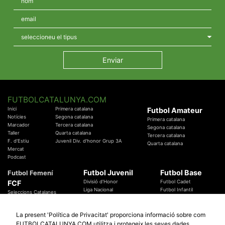
FUTBOLCATALUNYA.COM
Inici
Primera catalana
Futbol Amateur
Notícies
Segona catalana
Primera catalana
Marcador
Tercera catalana
Segona catalana
Taller
Quarta catalana
Tercera catalana
F. d'Estiu
Juvenil Div. d'honor Grup 3A
Quarta catalana
Mercat
Podcast
Futbol Juvenil
Futbol Base
Futbol Femení
FCF
Divisió d'Honor
Futbol Cadet
Liga Nacional
Futbol Infantil
Seleccions Catalanes
Territorials
Futbol Aleví
Entrenadors
Futbol Prebenjamí
Àrbitres
La present 'Política de Privacitat' proporciona informació sobre com
Temes Federatius
FUTBOLCATALUNYA.COM utilitza i protegeix les seves dades