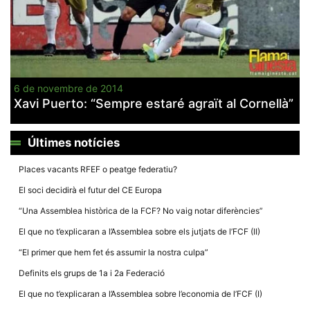
Necessàries
6 de novembre de 2014
Aquestes
Xavi Puerto: “Sempre estaré agraït al Cornellà”
cookies no
són
opcionals,
són
Últimes notícies
necessàries
per al
funcionament
Places vacants RFEF o peatge federatiu?
tècnic de la
web.
El soci decidirà el futur del CE Europa
“Una Assemblea històrica de la FCF? No vaig notar diferències”
Estadístiques
El que no t’explicaran a l’Assemblea sobre els jutjats de l’FCF (II)
Recopilem
“El primer que hem fet és assumir la nostra culpa”
dades
estadístiques
Definits els grups de 1a i 2a Federació
de manera
anònima d'ús
El que no t’explicaran a l’Assemblea sobre l’economia de l’FCF (I)
del lloc web
per a millorar