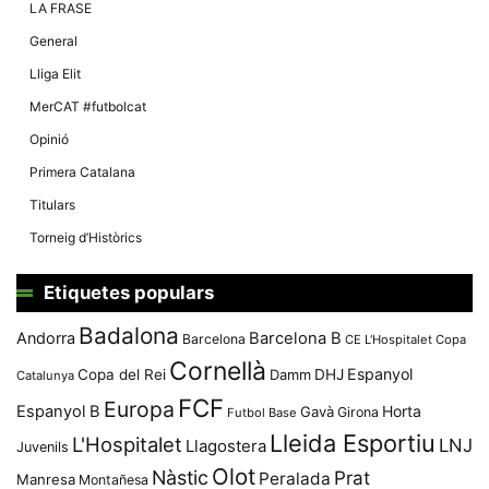
LA FRASE
General
Lliga Elit
MerCAT #futbolcat
Opinió
Primera Catalana
Titulars
Torneig d’Històrics
Etiquetes populars
Badalona
Andorra
Barcelona B
Barcelona
CE L'Hospitalet
Copa
Cornellà
Espanyol
Copa del Rei
Damm
DHJ
Catalunya
FCF
Europa
Espanyol B
Horta
Gavà
Girona
Futbol Base
Lleida Esportiu
L'Hospitalet
LNJ
Llagostera
Juvenils
Olot
Nàstic
Prat
Peralada
Manresa
Montañesa