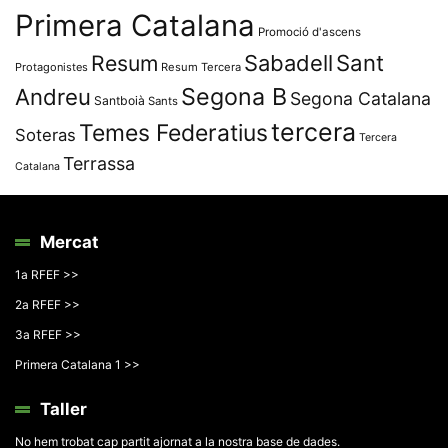
Primera Catalana
Promoció d'ascens
Resum
Sabadell
Sant
Protagonistes
Resum Tercera
Segona B
Andreu
Segona Catalana
Santboià
Sants
tercera
Temes Federatius
Soteras
Tercera
Terrassa
Catalana
Mercat
1a RFEF >>
2a RFEF >>
3a RFEF >>
Primera Catalana 1 >>
Taller
No hem trobat cap partit ajornat a la nostra base de dades.