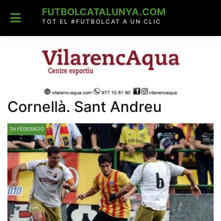
Skip
FUTBOLCATALUNYA.COM
to
content
TOT EL #FUTBOLCAT A UN CLIC
Cornellà. Sant Andreu
2A FEDERACIÓ