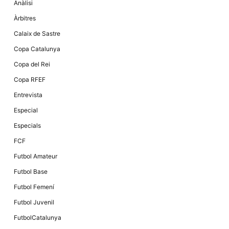
Màrqueting
Anàlisi
En compartir
els teus
Àrbitres
interessos i
comportament
Calaix de Sastre
mentre
navegues pel
Copa Catalunya
nostre lloc
web
Copa del Rei
incrementes
la possibilitat
Copa RFEF
de mirar
només
Entrevista
anuncis,
ofertes i
Especial
contingut
personalitzat.
Especials
FCF
Futbol Amateur
Futbol Base
Futbol Femení
Futbol Juvenil
FutbolCatalunya