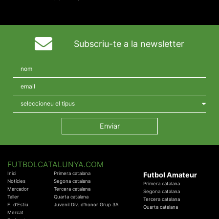
Subscriu-te a la newsletter
FUTBOLCATALUNYA.COM
Inici
Primera catalana
Futbol Amateur
Notícies
Segona catalana
Primera catalana
Marcador
Tercera catalana
Segona catalana
Taller
Quarta catalana
Tercera catalana
F. d'Estiu
Juvenil Div. d'honor Grup 3A
Quarta catalana
Mercat