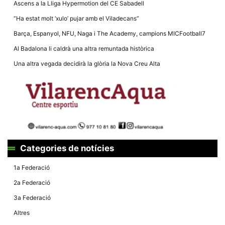
Ascens a la Lliga Hypermotion del CE Sabadell
la funcionalitat
i la seva
“Ha estat molt ‘xulo’ pujar amb el Viladecans”
estructura.
Barça, Espanyol, NFU, Naga i The Academy, campions MICFootball7
Al Badalona li caldrà una altra remuntada històrica
Experiència
d'usuari
Una altra vegada decidirà la glòria la Nova Creu Alta
Alguns
components
tècnics del
nostre lloc web
emmagatzemen
dades en el seu
dispositiu que
permeten que el
lloc funcioni tan
bé com sigui
possible. Si
Categories de notícies
rebutja
aquestes
cookies
1a Federació
algunes
funcionalitats
2a Federació
desapareixeran
del lloc web.
3a Federació
Altres