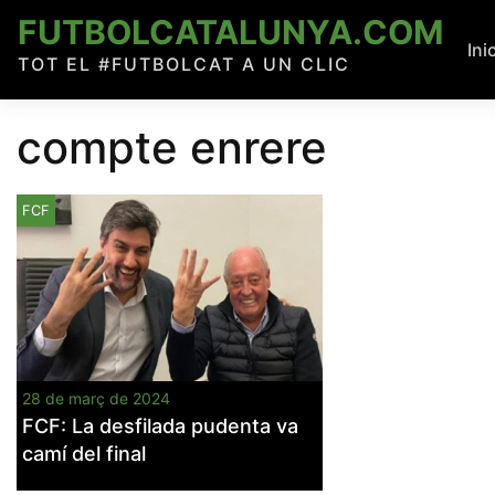
Skip
FUTBOLCATALUNYA.COM
to
Ini
TOT EL #FUTBOLCAT A UN CLIC
content
compte enrere
FCF
28 de març de 2024
FCF: La desfilada pudenta va
camí del final