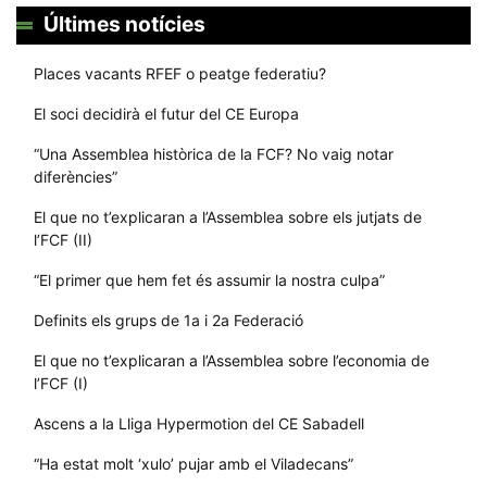
Últimes notícies
Places vacants RFEF o peatge federatiu?
El soci decidirà el futur del CE Europa
“Una Assemblea històrica de la FCF? No vaig notar
diferències”
El que no t’explicaran a l’Assemblea sobre els jutjats de
l’FCF (II)
“El primer que hem fet és assumir la nostra culpa”
Definits els grups de 1a i 2a Federació
El que no t’explicaran a l’Assemblea sobre l’economia de
l’FCF (I)
Ascens a la Lliga Hypermotion del CE Sabadell
“Ha estat molt ‘xulo’ pujar amb el Viladecans”