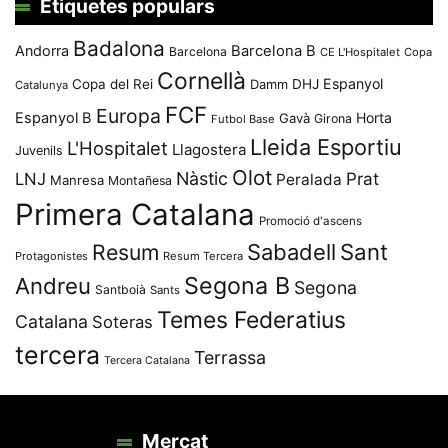
Etiquetes populars
Badalona
Andorra
Barcelona B
Barcelona
CE L'Hospitalet
Copa
Cornellà
Espanyol
Copa del Rei
Damm
DHJ
Catalunya
FCF
Europa
Espanyol B
Horta
Gavà
Girona
Futbol Base
Lleida Esportiu
L'Hospitalet
Llagostera
Juvenils
Olot
Nàstic
Prat
LNJ
Peralada
Manresa
Montañesa
Primera Catalana
Promoció d'ascens
Resum
Sabadell
Sant
Protagonistes
Resum Tercera
Segona B
Andreu
Segona
Santboià
Sants
Temes Federatius
Catalana
Soteras
tercera
Terrassa
Tercera Catalana
Mercat