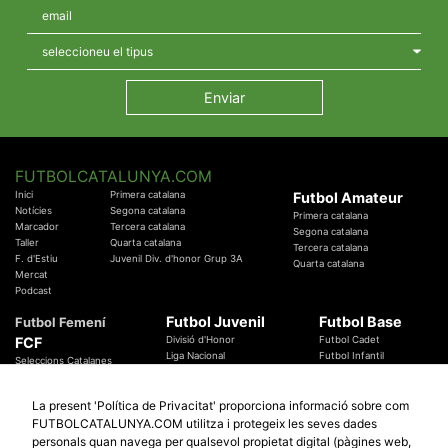
FUTBOLCATALUNYA.COM
Inici
Primera catalana
Futbol Amateur
Notícies
Segona catalana
Primera catalana
Marcador
Tercera catalana
Segona catalana
Taller
Quarta catalana
Tercera catalana
F. d'Estiu
Juvenil Div. d'honor Grup 3A
Quarta catalana
Mercat
Podcast
Futbol Juvenil
Futbol Base
Futbol Femení
FCF
Divisió d'Honor
Futbol Cadet
Liga Nacional
Futbol Infantil
Seleccions Catalanes
Territorials
Futbol Aleví
Entrenadors
Futbol Prebenjamí
Àrbitres
La present 'Política de Privacitat' proporciona informació sobre com
Temes Federatius
FUTBOLCATALUNYA.COM utilitza i protegeix les seves dades
Futbol Catalunya
Especials
personals quan navega per qualsevol propietat digital (pàgines web,