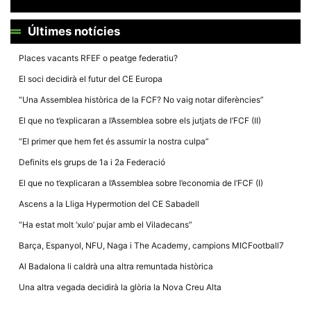
Últimes notícies
Places vacants RFEF o peatge federatiu?
El soci decidirà el futur del CE Europa
Necessàries
Aquestes
“Una Assemblea històrica de la FCF? No vaig notar diferències”
cookies no
són
El que no t’explicaran a l’Assemblea sobre els jutjats de l’FCF (II)
opcionals,
són
“El primer que hem fet és assumir la nostra culpa”
necessàries
per al
Definits els grups de 1a i 2a Federació
funcionament
tècnic de la
El que no t’explicaran a l’Assemblea sobre l’economia de l’FCF (I)
web.
Ascens a la Lliga Hypermotion del CE Sabadell
“Ha estat molt ‘xulo’ pujar amb el Viladecans”
Estadístiques
Recopilem
Barça, Espanyol, NFU, Naga i The Academy, campions MICFootball7
dades
estadístiques
Al Badalona li caldrà una altra remuntada històrica
de manera
anònima d'ús
Una altra vegada decidirà la glòria la Nova Creu Alta
del lloc web
per a millorar