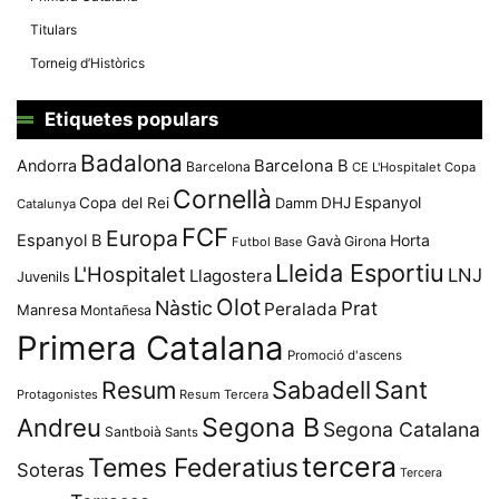
Titulars
Torneig d’Històrics
Etiquetes populars
Badalona
Andorra
Barcelona B
Barcelona
CE L'Hospitalet
Copa
Cornellà
Espanyol
Copa del Rei
Damm
DHJ
Catalunya
FCF
Europa
Espanyol B
Horta
Gavà
Girona
Futbol Base
Lleida Esportiu
L'Hospitalet
LNJ
Llagostera
Juvenils
Olot
Nàstic
Prat
Peralada
Manresa
Montañesa
Primera Catalana
Promoció d'ascens
Resum
Sabadell
Sant
Protagonistes
Resum Tercera
Segona B
Andreu
Segona Catalana
Santboià
Sants
tercera
Temes Federatius
Soteras
Tercera