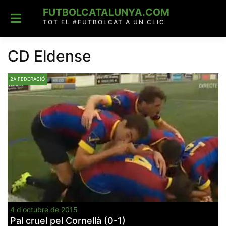
Skip
FUTBOLCATALUNYA.COM
to
content
TOT EL #FUTBOLCAT A UN CLIC
CD Eldense
2A FEDERACIÓ
4 d'octubre de 2015
Pal cruel pel Cornellà (0-1)