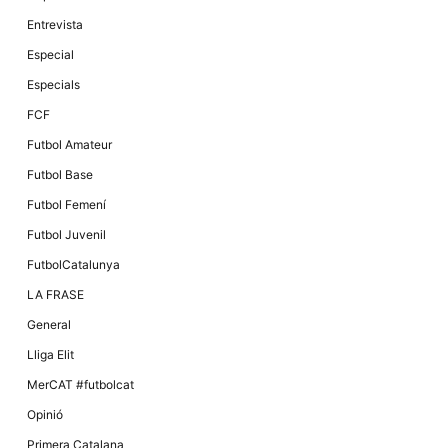
Màrqueting
En compartir
Entrevista
els teus
interessos i
Especial
comportament
mentre
Especials
navegues pel
nostre lloc
FCF
web
incrementes
Futbol Amateur
la possibilitat
de mirar
Futbol Base
només
anuncis,
Futbol Femení
ofertes i
contingut
Futbol Juvenil
personalitzat.
FutbolCatalunya
LA FRASE
General
Lliga Elit
MerCAT #futbolcat
Opinió
Primera Catalana