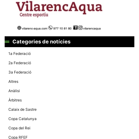
la funcionalitat
i la seva
estructura.
Experiència
d'usuari
Alguns
Categories de notícies
components
tècnics del
1a Federació
nostre lloc web
emmagatzemen
2a Federació
dades en el seu
dispositiu que
3a Federació
permeten que el
lloc funcioni tan
Altres
bé com sigui
possible. Si
Anàlisi
rebutja
aquestes
Àrbitres
cookies
algunes
Calaix de Sastre
funcionalitats
desapareixeran
Copa Catalunya
del lloc web.
Copa del Rei
Copa RFEF