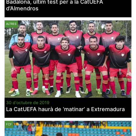
Badalona, últim test per a la CatUEFA
d’Almendros
ALTRES
30 d'octubre de 2019
La CatUEFA haurà de ‘matinar’ a Extremadura
FCF