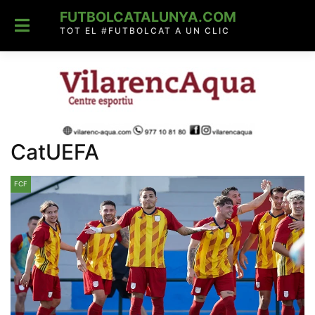
Skip
FUTBOLCATALUNYA.COM
to
content
TOT EL #FUTBOLCAT A UN CLIC
CatUEFA
FCF