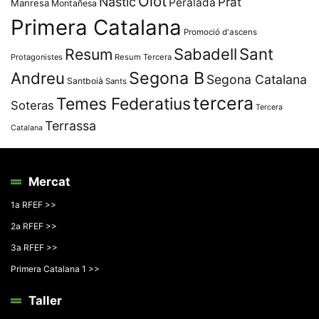
Olot
Nàstic
Prat
Peralada
Manresa
Montañesa
Primera Catalana
Promoció d'ascens
Resum
Sabadell
Sant
Protagonistes
Resum Tercera
Segona B
Andreu
Segona Catalana
Santboià
Sants
tercera
Temes Federatius
Soteras
Tercera
Terrassa
Catalana
Mercat
1a RFEF >>
2a RFEF >>
3a RFEF >>
Primera Catalana 1 >>
Taller