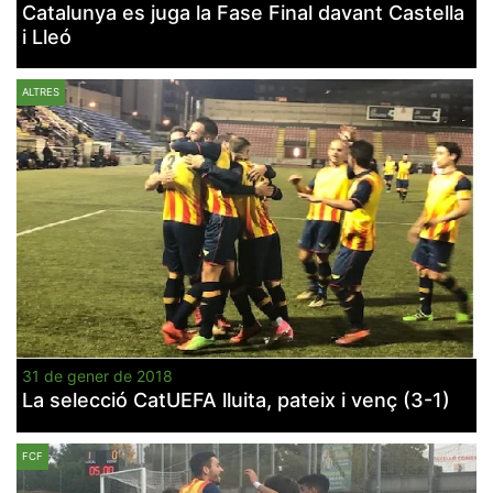
Catalunya es juga la Fase Final davant Castella
i Lleó
ALTRES
31 de gener de 2018
La selecció CatUEFA lluita, pateix i venç (3-1)
FCF