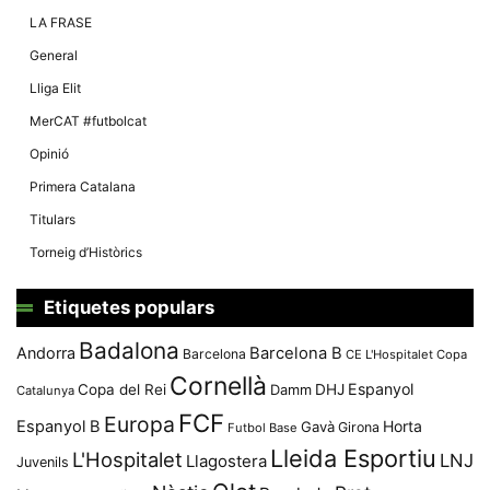
LA FRASE
General
Lliga Elit
MerCAT #futbolcat
Opinió
Primera Catalana
Titulars
Torneig d’Històrics
Etiquetes populars
Badalona
Andorra
Barcelona B
Barcelona
CE L'Hospitalet
Copa
Cornellà
Espanyol
Copa del Rei
Damm
DHJ
Catalunya
FCF
Europa
Espanyol B
Horta
Gavà
Girona
Futbol Base
Lleida Esportiu
L'Hospitalet
LNJ
Llagostera
Juvenils