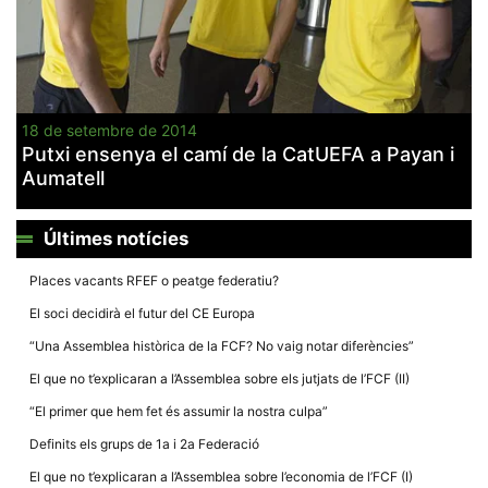
18 de setembre de 2014
Putxi ensenya el camí de la CatUEFA a Payan i
Aumatell
Últimes notícies
Places vacants RFEF o peatge federatiu?
El soci decidirà el futur del CE Europa
“Una Assemblea històrica de la FCF? No vaig notar diferències”
El que no t’explicaran a l’Assemblea sobre els jutjats de l’FCF (II)
“El primer que hem fet és assumir la nostra culpa”
Definits els grups de 1a i 2a Federació
El que no t’explicaran a l’Assemblea sobre l’economia de l’FCF (I)