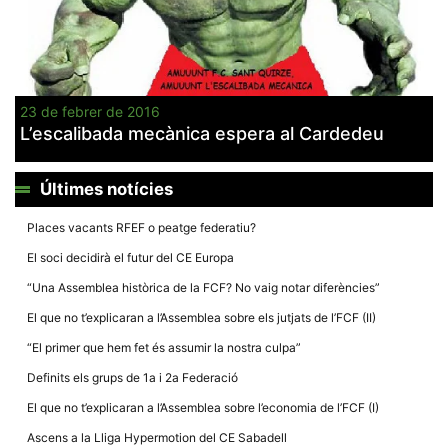
Màrqueting
En compartir
els teus
interessos i
comportament
mentre
navegues pel
nostre lloc
23 de febrer de 2016
web
L’escalibada mecànica espera al Cardedeu
incrementes
la possibilitat
de mirar
només
Últimes notícies
anuncis,
ofertes i
Places vacants RFEF o peatge federatiu?
contingut
personalitzat.
El soci decidirà el futur del CE Europa
“Una Assemblea històrica de la FCF? No vaig notar diferències”
El que no t’explicaran a l’Assemblea sobre els jutjats de l’FCF (II)
“El primer que hem fet és assumir la nostra culpa”
Definits els grups de 1a i 2a Federació
El que no t’explicaran a l’Assemblea sobre l’economia de l’FCF (I)
Ascens a la Lliga Hypermotion del CE Sabadell