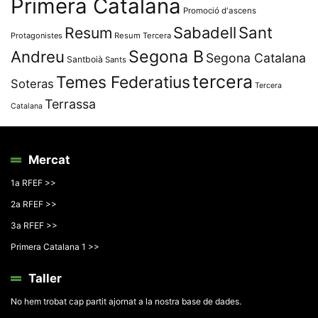
Primera Catalana
Promoció d'ascens
Resum
Sabadell
Sant
Protagonistes
Resum Tercera
Segona B
Andreu
Segona Catalana
Santboià
Sants
tercera
Temes Federatius
Soteras
Tercera
Terrassa
Catalana
Mercat
1a RFEF >>
2a RFEF >>
3a RFEF >>
Primera Catalana 1 >>
Taller
No hem trobat cap partit ajornat a la nostra base de dades.