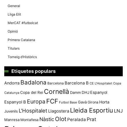
General
Lliga Elit
MerCAT #futbolcat
Opinió
Primera Catalana
Titulars
Torneig d’Històrics
Etiquetes populars
Badalona
Andorra
Barcelona B
Barcelona
CE L'Hospitalet
Copa
Cornellà
Espanyol
Copa del Rei
Damm
DHJ
Catalunya
FCF
Europa
Espanyol B
Horta
Gavà
Girona
Futbol Base
Lleida Esportiu
L'Hospitalet
LNJ
Llagostera
Juvenils
Olot
Nàstic
Prat
Peralada
Manresa
Montañesa