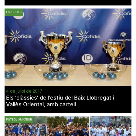
ESPECIALS
Necessàries
Aquestes
cookies no
són
opcionals,
són
necessàries
per al
funcionament
tècnic de la
web.
4 de juliol de 2017
Els ‘clàssics’ de l’estiu del Baix Llobregat i
Estadístiques
Vallès Oriental, amb cartell
Recopilem
dades
estadístiques
de manera
FUTBOL AMATEUR
anònima d'ús
del lloc web
per a millorar