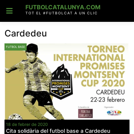
Skip
FUTBOLCATALUNYA.COM
to
content
TOT EL #FUTBOLCAT A UN CLIC
Cardedeu
FUTBOL BASE
18 de febrer de 2020
Cita solidària del futbol base a Cardedeu