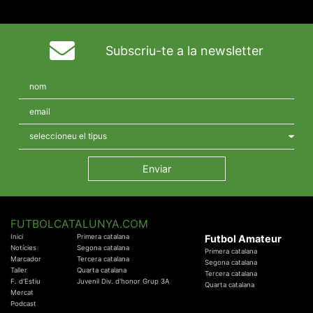
Subscriu-te a la newsletter
FUTBOLCATALUNYA.COM
Inici
Primera catalana
Futbol Amateur
Notícies
Segona catalana
Primera catalana
Marcador
Tercera catalana
Segona catalana
Taller
Quarta catalana
Tercera catalana
F. d'Estiu
Juvenil Div. d'honor Grup 3A
Quarta catalana
Mercat
Podcast