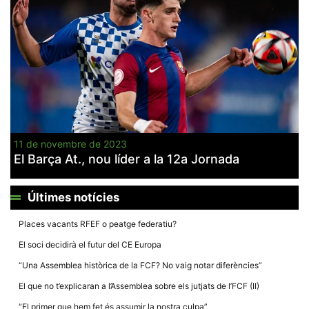
11 de novembre de 2023
El Barça At., nou líder a la 12a Jornada
Últimes notícies
Places vacants RFEF o peatge federatiu?
El soci decidirà el futur del CE Europa
“Una Assemblea històrica de la FCF? No vaig notar diferències”
El que no t’explicaran a l’Assemblea sobre els jutjats de l’FCF (II)
“El primer que hem fet és assumir la nostra culpa”