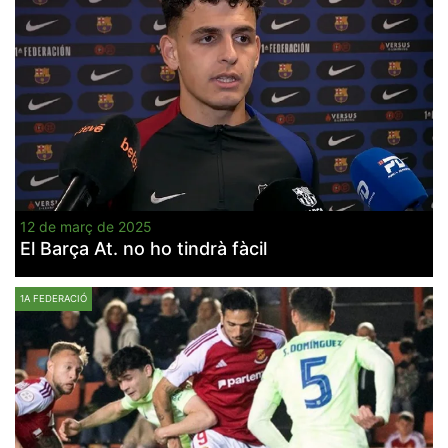
la funcionalitat
i la seva
estructura.
Experiència
d'usuari
Alguns
components
tècnics del
nostre lloc web
emmagatzemen
dades en el seu
dispositiu que
12 de març de 2025
permeten que el
El Barça At. no ho tindrà fàcil
lloc funcioni tan
bé com sigui
possible. Si
rebutja
1A FEDERACIÓ
aquestes
cookies
algunes
funcionalitats
desapareixeran
del lloc web.