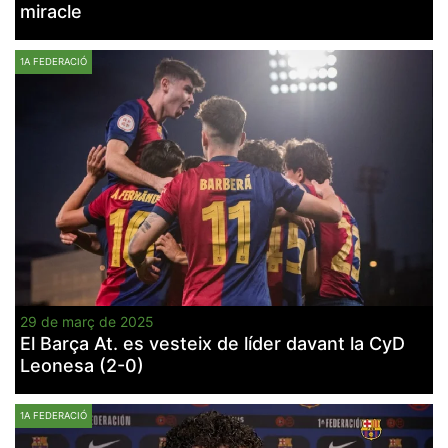
miracle
1A FEDERACIÓ
Necessàries
Aquestes
cookies no
són
opcionals,
són
necessàries
per al
funcionament
tècnic de la
web.
29 de març de 2025
Estadístiques
El Barça At. es vesteix de líder davant la CyD
Recopilem
Leonesa (2-0)
dades
estadístiques
de manera
anònima d'ús
1A FEDERACIÓ
del lloc web
per a millorar