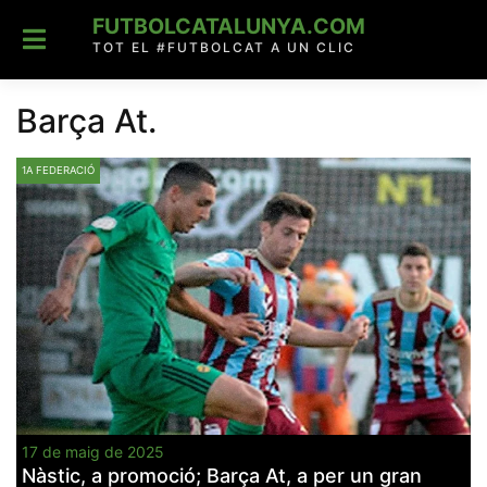
Skip
FUTBOLCATALUNYA.COM
to
content
TOT EL #FUTBOLCAT A UN CLIC
Barça At.
1A FEDERACIÓ
17 de maig de 2025
Nàstic, a promoció; Barça At, a per un gran