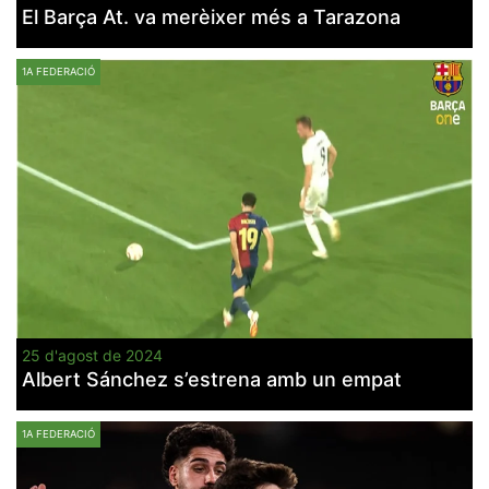
El Barça At. va merèixer més a Tarazona
1A FEDERACIÓ
25 d'agost de 2024
Albert Sánchez s’estrena amb un empat
1A FEDERACIÓ