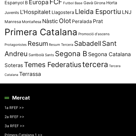
FCF
Europa
Espanyol B
Horta
Gavà
Girona
Futbol Base
Lleida Esportiu
L'Hospitalet
LNJ
Llagostera
Juvenils
Olot
Nàstic
Prat
Peralada
Manresa
Montañesa
Primera Catalana
Promoció d'ascens
Resum
Sabadell
Sant
Protagonistes
Resum Tercera
Segona B
Andreu
Segona Catalana
Santboià
Sants
tercera
Temes Federatius
Soteras
Tercera
Terrassa
Catalana
Mercat
1a RFEF >>
2a RFEF >>
3a RFEF >>
Primera Catalana 1 >>