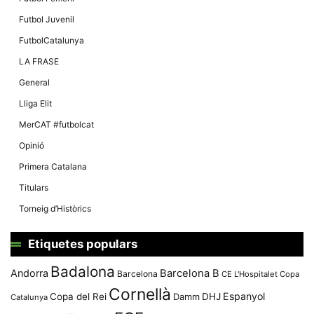
Futbol Juvenil
FutbolCatalunya
LA FRASE
General
Lliga Elit
MerCAT #futbolcat
Opinió
Primera Catalana
Titulars
Torneig d’Històrics
Etiquetes populars
Badalona
Andorra
Barcelona B
Barcelona
CE L'Hospitalet
Copa
Cornellà
Espanyol
Copa del Rei
Damm
DHJ
Catalunya