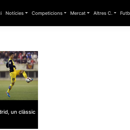
ci
Notícies
Competicions
Mercat
Altres C.
Futb
rid, un clàssic