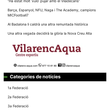
“Ha estat molt ‘xulo’ pujar amb el Viladecans”
Barça, Espanyol, NFU, Naga i The Academy, campions
MICFootball7
Al Badalona li caldrà una altra remuntada històrica
Una altra vegada decidirà la glòria la Nova Creu Alta
Categories de notícies
1a Federació
2a Federació
3a Federació