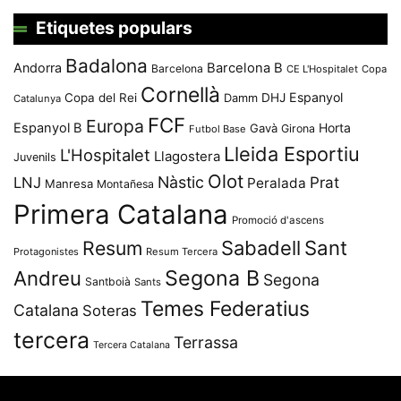
Etiquetes populars
Badalona
Andorra
Barcelona B
Barcelona
CE L'Hospitalet
Copa
Cornellà
Espanyol
Copa del Rei
Damm
DHJ
Catalunya
FCF
Europa
Espanyol B
Horta
Gavà
Girona
Futbol Base
Lleida Esportiu
L'Hospitalet
Llagostera
Juvenils
Olot
Nàstic
Prat
LNJ
Peralada
Manresa
Montañesa
Primera Catalana
Promoció d'ascens
Resum
Sabadell
Sant
Protagonistes
Resum Tercera
Segona B
Andreu
Segona
Santboià
Sants
Temes Federatius
Catalana
Soteras
tercera
Terrassa
Tercera Catalana