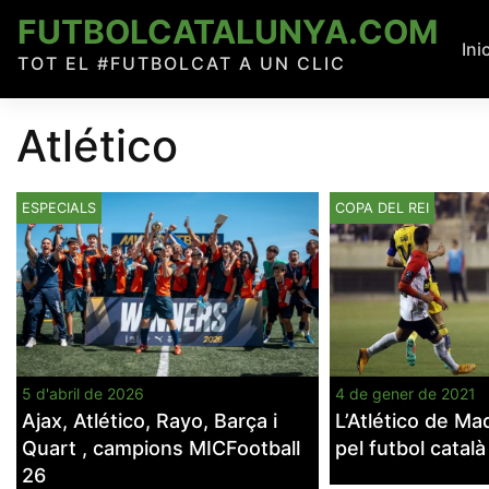
Skip
FUTBOLCATALUNYA.COM
to
Ini
TOT EL #FUTBOLCAT A UN CLIC
content
Atlético
ESPECIALS
COPA DEL REI
5 d'abril de 2026
4 de gener de 2021
Ajax, Atlético, Rayo, Barça i
L’Atlético de Mad
Quart , campions MICFootball
pel futbol català
26