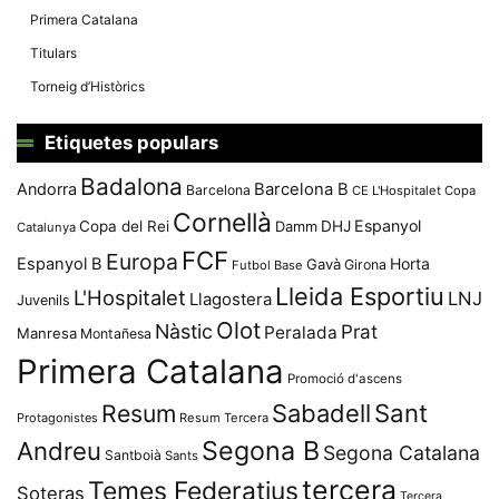
Primera Catalana
Titulars
Torneig d’Històrics
Etiquetes populars
Badalona
Andorra
Barcelona B
Barcelona
CE L'Hospitalet
Copa
Cornellà
Espanyol
Copa del Rei
Damm
DHJ
Catalunya
FCF
Europa
Espanyol B
Horta
Gavà
Girona
Futbol Base
Lleida Esportiu
L'Hospitalet
LNJ
Llagostera
Juvenils
Olot
Nàstic
Prat
Peralada
Manresa
Montañesa
Primera Catalana
Promoció d'ascens
Resum
Sabadell
Sant
Protagonistes
Resum Tercera
Segona B
Andreu
Segona Catalana
Santboià
Sants
tercera
Temes Federatius
Soteras
Tercera