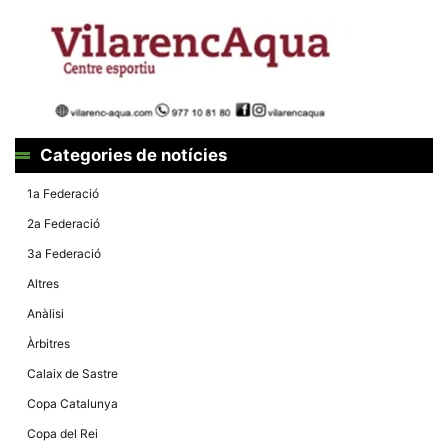
la funcionalitat
i la seva
estructura.
Experiència
d'usuari
Alguns
components
Categories de notícies
tècnics del
nostre lloc web
emmagatzemen
1a Federació
dades en el seu
dispositiu que
2a Federació
permeten que el
lloc funcioni tan
3a Federació
bé com sigui
possible. Si
Altres
rebutja
aquestes
Anàlisi
cookies
algunes
Àrbitres
funcionalitats
desapareixeran
Calaix de Sastre
del lloc web.
Copa Catalunya
Copa del Rei