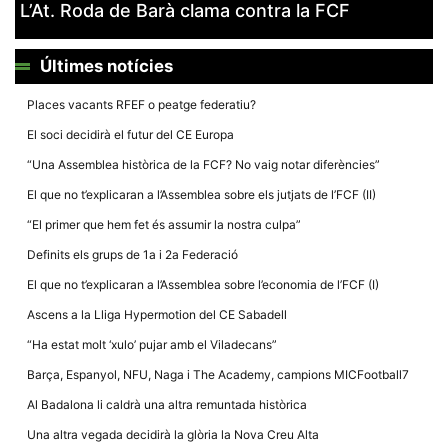
L’At. Roda de Barà clama contra la FCF
Últimes notícies
Places vacants RFEF o peatge federatiu?
Necessàries
El soci decidirà el futur del CE Europa
Aquestes
cookies no
“Una Assemblea històrica de la FCF? No vaig notar diferències”
són
opcionals,
El que no t’explicaran a l’Assemblea sobre els jutjats de l’FCF (II)
són
necessàries
“El primer que hem fet és assumir la nostra culpa”
per al
funcionament
Definits els grups de 1a i 2a Federació
tècnic de la
web.
El que no t’explicaran a l’Assemblea sobre l’economia de l’FCF (I)
Ascens a la Lliga Hypermotion del CE Sabadell
Estadístiques
“Ha estat molt ‘xulo’ pujar amb el Viladecans”
Recopilem
dades
Barça, Espanyol, NFU, Naga i The Academy, campions MICFootball7
estadístiques
de manera
Al Badalona li caldrà una altra remuntada històrica
anònima d'ús
del lloc web
Una altra vegada decidirà la glòria la Nova Creu Alta
per a millorar