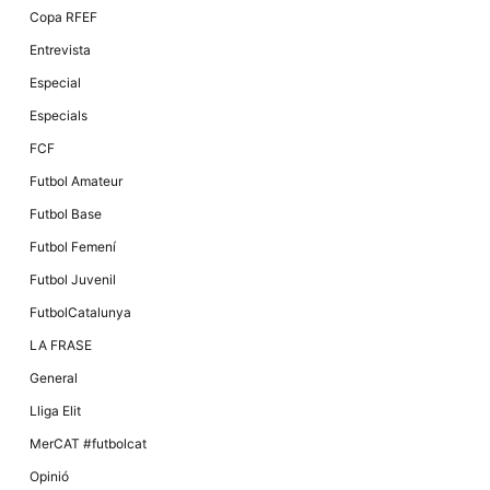
Màrqueting
Copa RFEF
En compartir
els teus
Entrevista
interessos i
comportament
Especial
mentre
navegues pel
Especials
nostre lloc
web
FCF
incrementes
la possibilitat
Futbol Amateur
de mirar
només
Futbol Base
anuncis,
ofertes i
Futbol Femení
contingut
personalitzat.
Futbol Juvenil
FutbolCatalunya
LA FRASE
General
Lliga Elit
MerCAT #futbolcat
Opinió