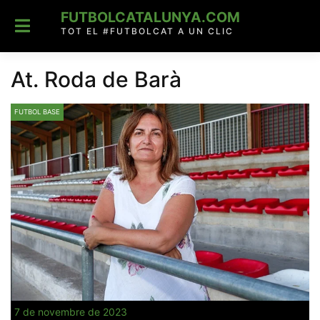
Skip
FUTBOLCATALUNYA.COM
to
content
TOT EL #FUTBOLCAT A UN CLIC
At. Roda de Barà
FUTBOL BASE
7 de novembre de 2023