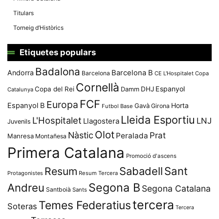
Titulars
Torneig d’Històrics
Etiquetes populars
Badalona
Andorra
Barcelona B
Barcelona
CE L'Hospitalet
Copa
Cornellà
Espanyol
Copa del Rei
Damm
DHJ
Catalunya
FCF
Europa
Espanyol B
Horta
Gavà
Girona
Futbol Base
Lleida Esportiu
L'Hospitalet
LNJ
Llagostera
Juvenils
Olot
Nàstic
Prat
Peralada
Manresa
Montañesa
Primera Catalana
Promoció d'ascens
Resum
Sabadell
Sant
Protagonistes
Resum Tercera
Segona B
Andreu
Segona Catalana
Santboià
Sants
tercera
Temes Federatius
Soteras
Tercera