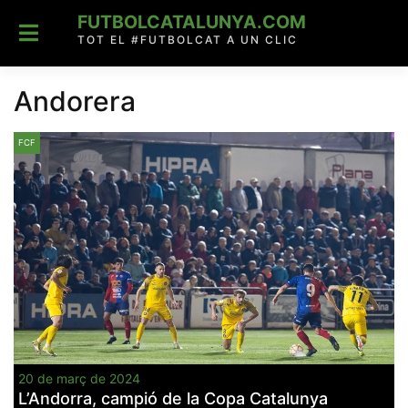
Skip
FUTBOLCATALUNYA.COM
to
content
TOT EL #FUTBOLCAT A UN CLIC
Andorera
FCF
20 de març de 2024
L’Andorra, campió de la Copa Catalunya