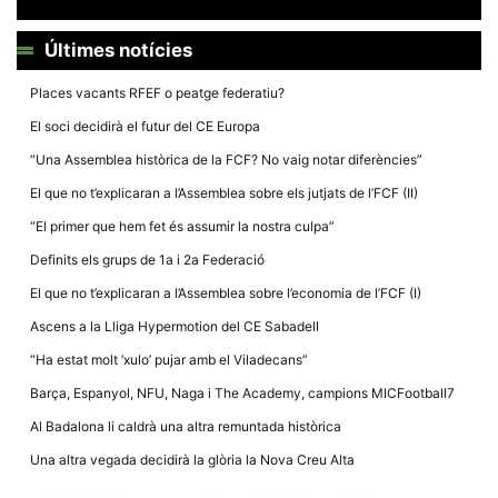
Últimes notícies
Places vacants RFEF o peatge federatiu?
El soci decidirà el futur del CE Europa
Necessàries
Aquestes
“Una Assemblea històrica de la FCF? No vaig notar diferències”
cookies no
són
El que no t’explicaran a l’Assemblea sobre els jutjats de l’FCF (II)
opcionals,
són
“El primer que hem fet és assumir la nostra culpa”
necessàries
per al
Definits els grups de 1a i 2a Federació
funcionament
tècnic de la
El que no t’explicaran a l’Assemblea sobre l’economia de l’FCF (I)
web.
Ascens a la Lliga Hypermotion del CE Sabadell
“Ha estat molt ‘xulo’ pujar amb el Viladecans”
Estadístiques
Recopilem
Barça, Espanyol, NFU, Naga i The Academy, campions MICFootball7
dades
estadístiques
Al Badalona li caldrà una altra remuntada històrica
de manera
anònima d'ús
Una altra vegada decidirà la glòria la Nova Creu Alta
del lloc web
per a millorar