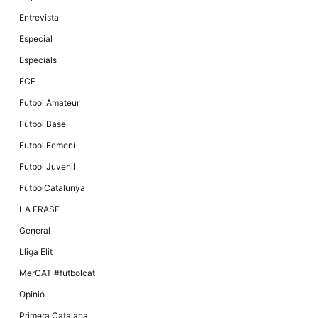
Màrqueting
En compartir
Entrevista
els teus
interessos i
Especial
comportament
mentre
Especials
navegues pel
nostre lloc
FCF
web
incrementes
Futbol Amateur
la possibilitat
de mirar
Futbol Base
només
anuncis,
Futbol Femení
ofertes i
contingut
Futbol Juvenil
personalitzat.
FutbolCatalunya
LA FRASE
General
Lliga Elit
MerCAT #futbolcat
Opinió
Primera Catalana