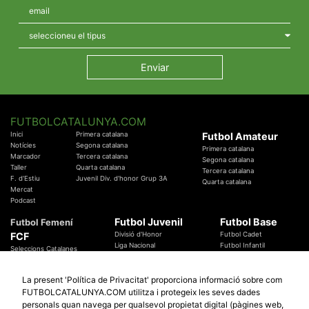
FUTBOLCATALUNYA.COM
Inici
Primera catalana
Futbol Amateur
Notícies
Segona catalana
Primera catalana
Marcador
Tercera catalana
Segona catalana
Taller
Quarta catalana
Tercera catalana
F. d'Estiu
Juvenil Div. d'honor Grup 3A
Quarta catalana
Mercat
Podcast
Futbol Juvenil
Futbol Base
Futbol Femení
FCF
Divisió d'Honor
Futbol Cadet
Liga Nacional
Futbol Infantil
Seleccions Catalanes
Territorials
Futbol Aleví
Entrenadors
Futbol Prebenjamí
Àrbitres
La present 'Política de Privacitat' proporciona informació sobre com
Temes Federatius
FUTBOLCATALUNYA.COM utilitza i protegeix les seves dades
Futbol Catalunya
Especials
personals quan navega per qualsevol propietat digital (pàgines web,