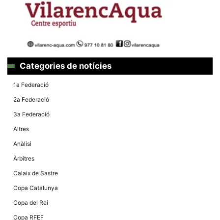
la funcionalitat
i la seva
estructura.
Experiència
d'usuari
Alguns
Categories de notícies
components
tècnics del
1a Federació
nostre lloc web
emmagatzemen
2a Federació
dades en el seu
dispositiu que
3a Federació
permeten que el
lloc funcioni tan
Altres
bé com sigui
possible. Si
Anàlisi
rebutja
aquestes
Àrbitres
cookies
algunes
Calaix de Sastre
funcionalitats
desapareixeran
Copa Catalunya
del lloc web.
Copa del Rei
Copa RFEF