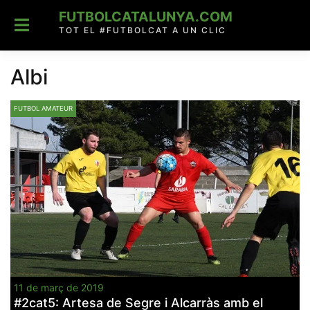
Skip
FUTBOLCATALUNYA.COM
to
content
TOT EL #FUTBOLCAT A UN CLIC
Albi
FUTBOL AMATEUR
11 de març de 2019
#2cat5: Artesa de Segre i Alcarràs amb el