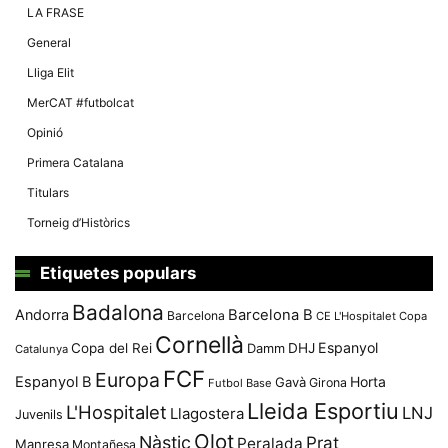
LA FRASE
General
Lliga Elit
MerCAT #futbolcat
Opinió
Primera Catalana
Titulars
Torneig d’Històrics
Etiquetes populars
Badalona
Andorra
Barcelona B
Barcelona
CE L'Hospitalet
Copa
Cornellà
Espanyol
Copa del Rei
Damm
DHJ
Catalunya
FCF
Europa
Espanyol B
Horta
Gavà
Girona
Futbol Base
Lleida Esportiu
L'Hospitalet
LNJ
Llagostera
Juvenils
Olot
Nàstic
Prat
Peralada
Manresa
Montañesa