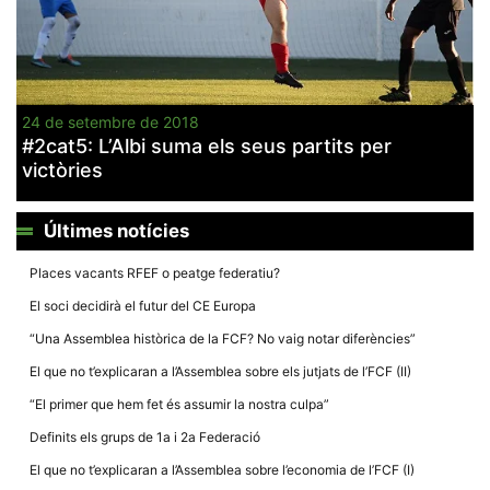
Màrqueting
En compartir
els teus
interessos i
comportament
mentre
navegues pel
nostre lloc
24 de setembre de 2018
web
#2cat5: L’Albi suma els seus partits per
incrementes
victòries
la possibilitat
de mirar
només
anuncis,
Últimes notícies
ofertes i
contingut
personalitzat.
Places vacants RFEF o peatge federatiu?
El soci decidirà el futur del CE Europa
“Una Assemblea històrica de la FCF? No vaig notar diferències”
El que no t’explicaran a l’Assemblea sobre els jutjats de l’FCF (II)
“El primer que hem fet és assumir la nostra culpa”
Definits els grups de 1a i 2a Federació
El que no t’explicaran a l’Assemblea sobre l’economia de l’FCF (I)