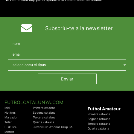
Subscriu-te a la newsletter
FUTBOLCATALUNYA.COM
Inici
Primera catalana
Futbol Amateur
Notícies
Segona catalana
Primera catalana
Marcador
Tercera catalana
Segona catalana
Taller
Quarta catalana
Tercera catalana
F. d'Estiu
Juvenil Div. d'honor Grup 3A
Quarta catalana
Mercat