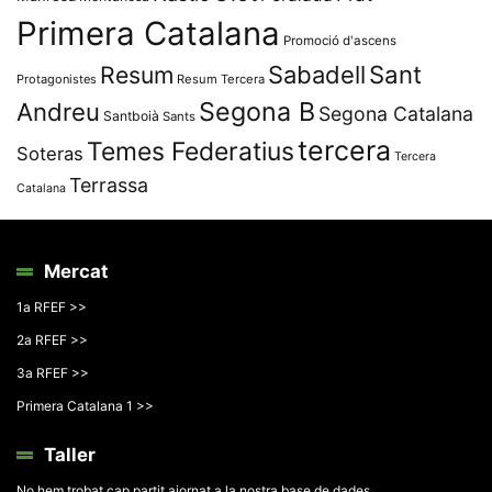
Primera Catalana
Promoció d'ascens
Resum
Sabadell
Sant
Protagonistes
Resum Tercera
Segona B
Andreu
Segona Catalana
Santboià
Sants
tercera
Temes Federatius
Soteras
Tercera
Terrassa
Catalana
Mercat
1a RFEF >>
2a RFEF >>
3a RFEF >>
Primera Catalana 1 >>
Taller
No hem trobat cap partit ajornat a la nostra base de dades.