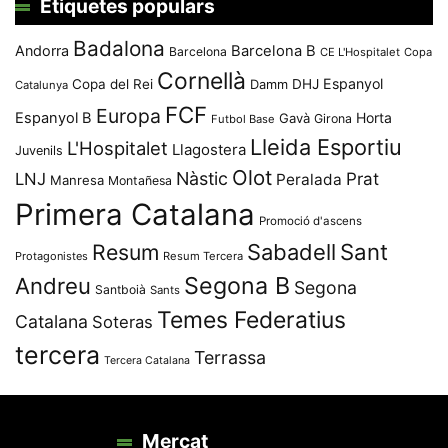
Etiquetes populars
Badalona
Andorra
Barcelona B
Barcelona
CE L'Hospitalet
Copa
Cornellà
Espanyol
Copa del Rei
Damm
DHJ
Catalunya
FCF
Europa
Espanyol B
Horta
Gavà
Girona
Futbol Base
Lleida Esportiu
L'Hospitalet
Llagostera
Juvenils
Olot
Nàstic
Prat
LNJ
Peralada
Manresa
Montañesa
Primera Catalana
Promoció d'ascens
Resum
Sabadell
Sant
Protagonistes
Resum Tercera
Segona B
Andreu
Segona
Santboià
Sants
Temes Federatius
Catalana
Soteras
tercera
Terrassa
Tercera Catalana
Mercat