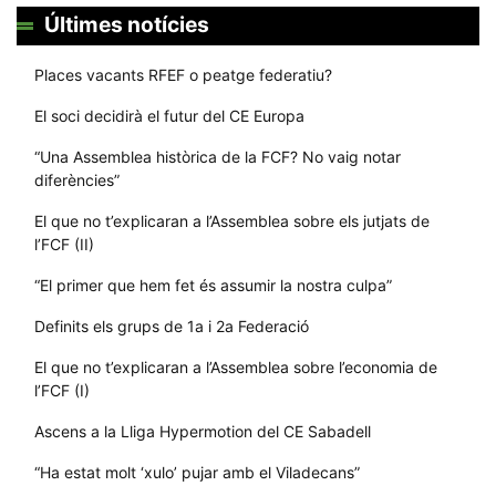
Últimes notícies
Places vacants RFEF o peatge federatiu?
El soci decidirà el futur del CE Europa
“Una Assemblea històrica de la FCF? No vaig notar
diferències”
El que no t’explicaran a l’Assemblea sobre els jutjats de
l’FCF (II)
“El primer que hem fet és assumir la nostra culpa”
Definits els grups de 1a i 2a Federació
El que no t’explicaran a l’Assemblea sobre l’economia de
l’FCF (I)
Ascens a la Lliga Hypermotion del CE Sabadell
“Ha estat molt ‘xulo’ pujar amb el Viladecans”