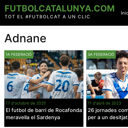
Skip
FUTBOLCATALUNYA.COM
to
Ini
TOT EL #FUTBOLCAT A UN CLIC
content
Adnane
1A FEDERACIÓ
3A FEDERACIÓ
17 d'octubre de 2025
11 d'abril de 2023
El futbol de barri de Rocafonda
26 jornades com a
meravella el Sardenya
per a un desitja