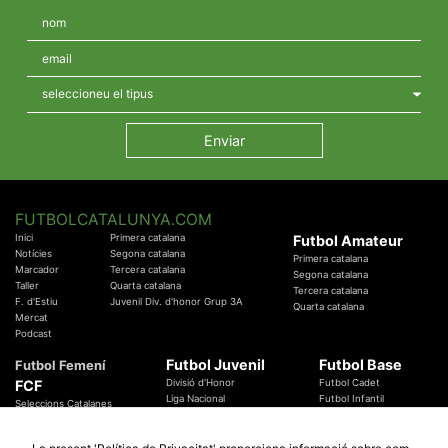
FUTBOLCATALUNYA.COM
Inici
Primera catalana
Futbol Amateur
Notícies
Segona catalana
Primera catalana
Marcador
Tercera catalana
Segona catalana
Taller
Quarta catalana
Tercera catalana
F. d'Estiu
Juvenil Div. d'honor Grup 3A
Quarta catalana
Mercat
Podcast
Futbol Juvenil
Futbol Base
Futbol Femení
FCF
Divisió d'Honor
Futbol Cadet
Liga Nacional
Futbol Infantil
Seleccions Catalanes
Territorials
Futbol Aleví
Entrenadors
Futbol Prebenjamí
Àrbitres