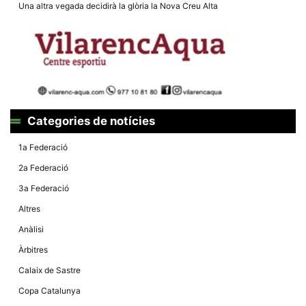
la funcionalitat
Una altra vegada decidirà la glòria la Nova Creu Alta
i la seva
estructura.
Experiència
d'usuari
Alguns
components
tècnics del
Categories de notícies
nostre lloc web
emmagatzemen
dades en el seu
1a Federació
dispositiu que
permeten que el
2a Federació
lloc funcioni tan
bé com sigui
3a Federació
possible. Si
rebutja
Altres
aquestes
cookies
Anàlisi
algunes
funcionalitats
Àrbitres
desapareixeran
del lloc web.
Calaix de Sastre
Copa Catalunya