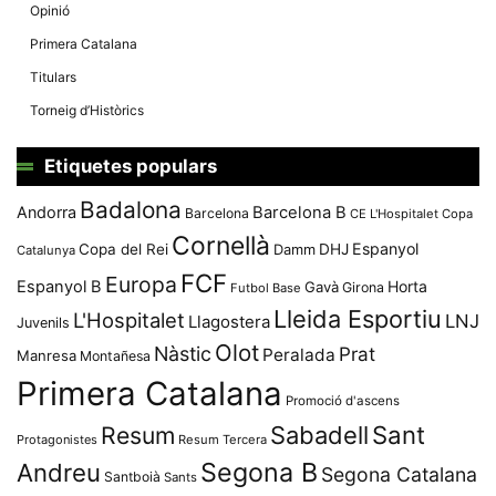
Opinió
Primera Catalana
Titulars
Torneig d’Històrics
Etiquetes populars
Badalona
Andorra
Barcelona B
Barcelona
CE L'Hospitalet
Copa
Cornellà
Espanyol
Copa del Rei
Damm
DHJ
Catalunya
FCF
Europa
Espanyol B
Horta
Gavà
Girona
Futbol Base
Lleida Esportiu
L'Hospitalet
LNJ
Llagostera
Juvenils
Olot
Nàstic
Prat
Peralada
Manresa
Montañesa
Primera Catalana
Promoció d'ascens
Resum
Sabadell
Sant
Protagonistes
Resum Tercera
Segona B
Andreu
Segona Catalana
Santboià
Sants