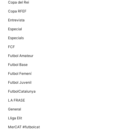
Màrqueting
Copa del Rei
En compartir
els teus
Copa RFEF
interessos i
comportament
Entrevista
mentre
navegues pel
Especial
nostre lloc
web
Especials
incrementes
la possibilitat
FCF
de mirar
només
Futbol Amateur
anuncis,
ofertes i
Futbol Base
contingut
personalitzat.
Futbol Femení
Futbol Juvenil
FutbolCatalunya
LA FRASE
General
Lliga Elit
MerCAT #futbolcat