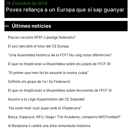
19 d'octubre de 2014
Poves rellança a un Europa que sí sap guanyar
Últimes notícies
Necessàries
Places vacants RFEF o peatge federatiu?
Aquestes
cookies no
El soci decidirà el futur del CE Europa
són
opcionals,
“Una Assemblea històrica de la FCF? No vaig notar diferències”
són
necessàries
El que no t’explicaran a l’Assemblea sobre els jutjats de l’FCF (II)
per al
funcionament
“El primer que hem fet és assumir la nostra culpa”
tècnic de la
web.
Definits els grups de 1a i 2a Federació
El que no t’explicaran a l’Assemblea sobre l’economia de l’FCF (I)
Estadístiques
Ascens a la Lliga Hypermotion del CE Sabadell
Recopilem
dades
“Ha estat molt ‘xulo’ pujar amb el Viladecans”
estadístiques
de manera
Barça, Espanyol, NFU, Naga i The Academy, campions MICFootball7
anònima d'ús
del lloc web
Al Badalona li caldrà una altra remuntada històrica
per a millorar