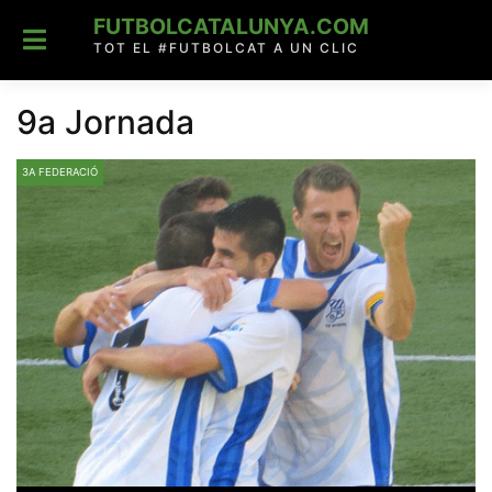
Skip
FUTBOLCATALUNYA.COM
to
content
TOT EL #FUTBOLCAT A UN CLIC
9a Jornada
3A FEDERACIÓ