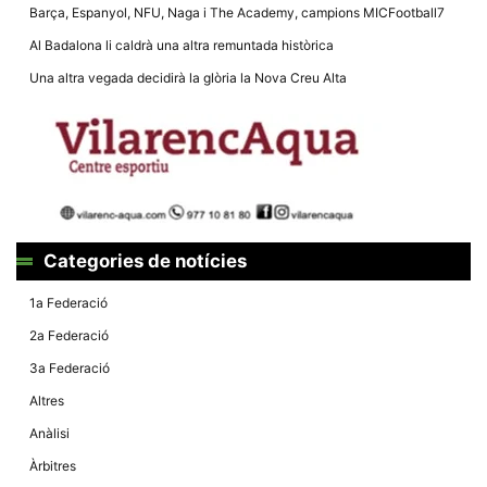
la funcionalitat
Barça, Espanyol, NFU, Naga i The Academy, campions MICFootball7
i la seva
estructura.
Al Badalona li caldrà una altra remuntada històrica
Una altra vegada decidirà la glòria la Nova Creu Alta
Experiència
d'usuari
Alguns
components
tècnics del
nostre lloc web
emmagatzemen
dades en el seu
dispositiu que
permeten que el
Categories de notícies
lloc funcioni tan
bé com sigui
1a Federació
possible. Si
rebutja
2a Federació
aquestes
cookies
3a Federació
algunes
funcionalitats
Altres
desapareixeran
del lloc web.
Anàlisi
Àrbitres