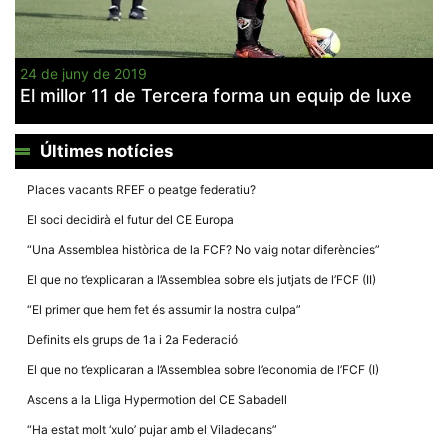
24 de juny de 2019
El millor 11 de Tercera forma un equip de luxe
Necessàries
Aquestes
Últimes notícies
cookies no
són
opcionals,
Places vacants RFEF o peatge federatiu?
són
necessàries
El soci decidirà el futur del CE Europa
per al
funcionament
“Una Assemblea històrica de la FCF? No vaig notar diferències”
tècnic de la
web.
El que no t’explicaran a l’Assemblea sobre els jutjats de l’FCF (II)
“El primer que hem fet és assumir la nostra culpa”
Estadístiques
Definits els grups de 1a i 2a Federació
Recopilem
dades
El que no t’explicaran a l’Assemblea sobre l’economia de l’FCF (I)
estadístiques
de manera
Ascens a la Lliga Hypermotion del CE Sabadell
anònima d'ús
del lloc web
“Ha estat molt ‘xulo’ pujar amb el Viladecans”
per a millorar