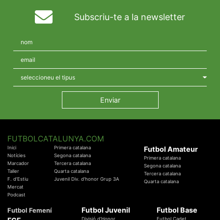
Subscriu-te a la newsletter
FUTBOLCATALUNYA.COM
Inici
Primera catalana
Futbol Amateur
Notícies
Segona catalana
Primera catalana
Marcador
Tercera catalana
Segona catalana
Taller
Quarta catalana
Tercera catalana
F. d'Estiu
Juvenil Div. d'honor Grup 3A
Quarta catalana
Mercat
Podcast
Futbol Juvenil
Futbol Base
Futbol Femení
Divisió d'Honor
Futbol Cadet