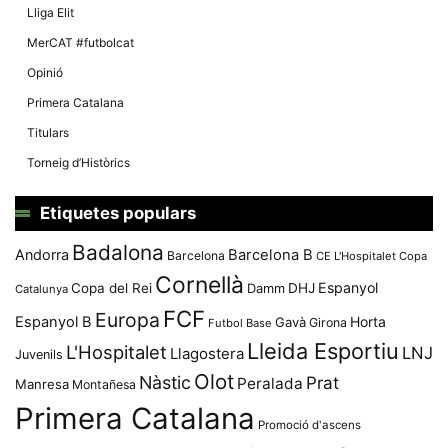
Lliga Elit
MerCAT #futbolcat
Opinió
Primera Catalana
Titulars
Torneig d’Històrics
Etiquetes populars
Badalona
Andorra
Barcelona B
Barcelona
CE L'Hospitalet
Copa
Cornellà
Espanyol
Copa del Rei
Damm
DHJ
Catalunya
FCF
Europa
Espanyol B
Horta
Gavà
Girona
Futbol Base
Lleida Esportiu
L'Hospitalet
LNJ
Llagostera
Juvenils
Olot
Nàstic
Prat
Peralada
Manresa
Montañesa
Primera Catalana
Promoció d'ascens