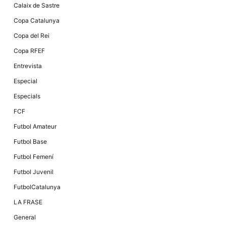
Màrqueting
Calaix de Sastre
En compartir
els teus
Copa Catalunya
interessos i
comportament
Copa del Rei
mentre
navegues pel
Copa RFEF
nostre lloc
web
Entrevista
incrementes
la possibilitat
Especial
de mirar
només
Especials
anuncis,
ofertes i
FCF
contingut
personalitzat.
Futbol Amateur
Futbol Base
Futbol Femení
Futbol Juvenil
FutbolCatalunya
LA FRASE
General