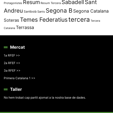
Resum
Sabadell
Sant
Protagonistes
Resum Tercera
Segona B
Andreu
Segona Catalana
Santboià
Sants
tercera
Temes Federatius
Soteras
Tercera
Terrassa
Catalana
Mercat
1a RFEF >>
2a RFEF >>
3a RFEF >>
Primera Catalana 1 >>
Taller
No hem trobat cap partit ajornat a la nostra base de dades.