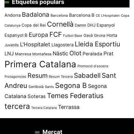
Etiquetes populars
Badalona
Andorra
Barcelona B
Barcelona
CE L'Hospitalet
Copa
Cornellà
Espanyol
Copa del Rei
Damm
DHJ
Catalunya
FCF
Europa
Espanyol B
Horta
Gavà
Girona
Futbol Base
Lleida Esportiu
L'Hospitalet
Llagostera
Juvenils
Olot
Nàstic
Prat
LNJ
Peralada
Manresa
Montañesa
Primera Catalana
Promoció d'ascens
Resum
Sabadell
Sant
Protagonistes
Resum Tercera
Segona B
Andreu
Segona
Santboià
Sants
Temes Federatius
Catalana
Soteras
tercera
Terrassa
Tercera Catalana
Mercat