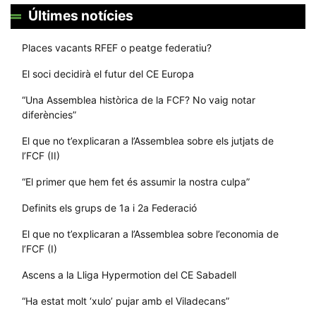
Últimes notícies
Places vacants RFEF o peatge federatiu?
El soci decidirà el futur del CE Europa
“Una Assemblea històrica de la FCF? No vaig notar
diferències”
El que no t’explicaran a l’Assemblea sobre els jutjats de
l’FCF (II)
“El primer que hem fet és assumir la nostra culpa”
Definits els grups de 1a i 2a Federació
El que no t’explicaran a l’Assemblea sobre l’economia de
l’FCF (I)
Ascens a la Lliga Hypermotion del CE Sabadell
“Ha estat molt ‘xulo’ pujar amb el Viladecans”