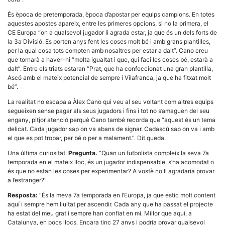
la funcionalitat
i la seva
És època de pretemporada, època d’apostar per equips campions. En totes
estructura.
aquestes apostes apareix, entre les primeres opcions, si no la primera, el
CE Europa “on a qualsevol jugador li agrada estar, ja que és un dels forts de
la 3a Divisió. Es porten anys fent les coses molt bé i amb grans plantilles,
Experiència
per la qual cosa tots compten amb nosaltres per estar a dalt”. Cano creu
d'usuari
que tornarà a haver-hi “molta igualtat i que, qui faci les coses bé, estarà a
Alguns
dalt”. Entre els triats estaran “Prat, que ha confeccionat una gran plantilla,
components
Ascó amb el mateix potencial de sempre i Vilafranca, ja que ha fitxat molt
tècnics del
bé”.
nostre lloc web
emmagatzemen
La realitat no escapa a Àlex Cano qui veu al seu voltant com altres equips
dades en el seu
segueixen sense pagar als seus jugadors i fins i tot no s’amaguen del seu
dispositiu que
permeten que el
engany, pitjor atenció perquè Cano també recorda que “aquest és un tema
lloc funcioni tan
delicat. Cada jugador sap on va abans de signar. Cadascú sap on va i amb
bé com sigui
el que es pot trobar, per bé o per a malament.”. Dit queda.
possible. Si
rebutja
Una última curiositat.
Pregunta.
“Quan un futbolista compleix la seva 7a
aquestes
temporada en el mateix lloc, és un jugador indispensable, s’ha acomodat o
cookies
és que no estan les coses per experimentar? A vostè no li agradaria provar
algunes
funcionalitats
a l’estranger?”.
desapareixeran
del lloc web.
Resposta:
“És la meva 7a temporada en l’Europa, ja que estic molt content
aquí i sempre hem lluitat per ascendir. Cada any que ha passat el projecte
ha estat del meu grat i sempre han confiat en mi. Millor que aquí, a
Catalunya, en pocs llocs. Encara tinc 27 anys i podria provar qualsevol