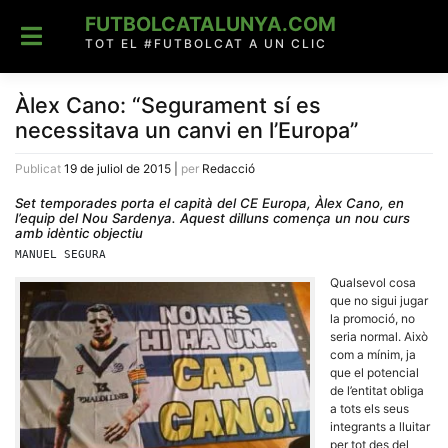
Skip
FUTBOLCATALUNYA.COM
to
content
TOT EL #FUTBOLCAT A UN CLIC
Àlex Cano: “Segurament sí es
necessitava un canvi en l’Europa”
Publicat
19 de juliol de 2015
|
per
Redacció
Set temporades porta el capità del CE Europa, Àlex Cano, en
l’equip del Nou Sardenya. Aquest dilluns comença un nou curs
amb idèntic objectiu
MANUEL SEGURA
Qualsevol cosa
que no sigui jugar
la promoció, no
seria normal. Això
com a mínim, ja
que el potencial
de l’entitat obliga
a tots els seus
integrants a lluitar
per tot des del