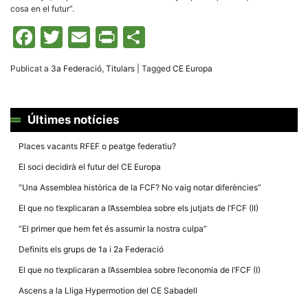
Màrqueting
cosa en el futur”.
En compartir
els teus
Facebook
Twitter
Email
Print
Comparteix
interessos i
comportament
mentre
navegues pel
Publicat a
3a Federació
,
Titulars
|
Tagged
CE Europa
nostre lloc
web
incrementes
la possibilitat
de mirar
Últimes notícies
només
anuncis,
Places vacants RFEF o peatge federatiu?
ofertes i
contingut
El soci decidirà el futur del CE Europa
personalitzat.
“Una Assemblea històrica de la FCF? No vaig notar diferències”
El que no t’explicaran a l’Assemblea sobre els jutjats de l’FCF (II)
“El primer que hem fet és assumir la nostra culpa”
Definits els grups de 1a i 2a Federació
El que no t’explicaran a l’Assemblea sobre l’economia de l’FCF (I)
Ascens a la Lliga Hypermotion del CE Sabadell