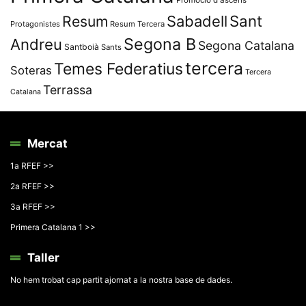
Resum
Sabadell
Sant
Protagonistes
Resum Tercera
Segona B
Andreu
Segona Catalana
Santboià
Sants
tercera
Temes Federatius
Soteras
Tercera
Terrassa
Catalana
Mercat
1a RFEF >>
2a RFEF >>
3a RFEF >>
Primera Catalana 1 >>
Taller
No hem trobat cap partit ajornat a la nostra base de dades.