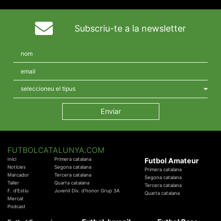
Subscriu-te a la newsletter
FUTBOLCATALUNYA.COM
Inici
Primera catalana
Futbol Amateur
Notícies
Segona catalana
Primera catalana
Marcador
Tercera catalana
Segona catalana
Taller
Quarta catalana
Tercera catalana
F. d'Estiu
Juvenil Div. d'honor Grup 3A
Quarta catalana
Mercat
Podcast