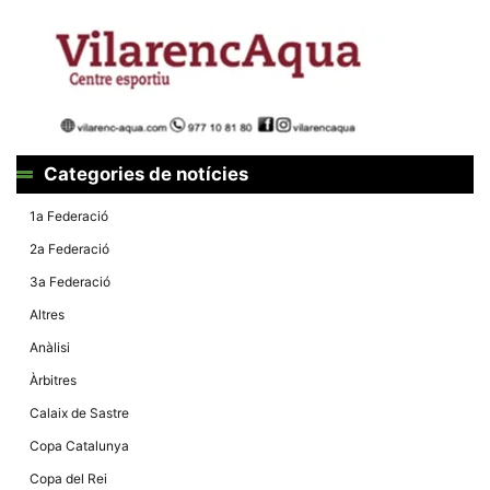
Màrqueting
En compartir
els teus
interessos i
comportament
mentre
navegues pel
nostre lloc
web
incrementes
la possibilitat
Categories de notícies
de mirar
només
1a Federació
anuncis,
ofertes i
2a Federació
contingut
personalitzat.
3a Federació
Altres
Anàlisi
Àrbitres
Calaix de Sastre
Copa Catalunya
Copa del Rei