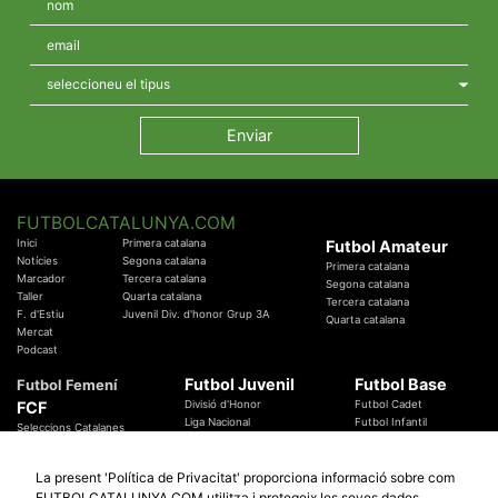
FUTBOLCATALUNYA.COM
Inici
Primera catalana
Futbol Amateur
Notícies
Segona catalana
Primera catalana
Marcador
Tercera catalana
Segona catalana
Taller
Quarta catalana
Tercera catalana
F. d'Estiu
Juvenil Div. d'honor Grup 3A
Quarta catalana
Mercat
Podcast
Futbol Juvenil
Futbol Base
Futbol Femení
FCF
Divisió d'Honor
Futbol Cadet
Liga Nacional
Futbol Infantil
Seleccions Catalanes
Territorials
Futbol Aleví
Entrenadors
Futbol Prebenjamí
Àrbitres
La present 'Política de Privacitat' proporciona informació sobre com
Temes Federatius
FUTBOLCATALUNYA.COM utilitza i protegeix les seves dades