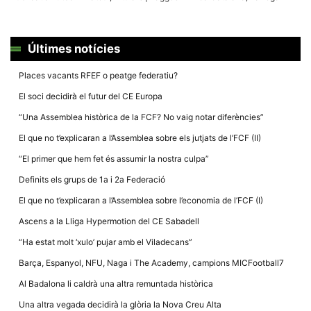
la funcionalitat
i la seva
estructura.
Últimes notícies
Experiència
Places vacants RFEF o peatge federatiu?
d'usuari
Alguns
El soci decidirà el futur del CE Europa
components
tècnics del
“Una Assemblea històrica de la FCF? No vaig notar diferències”
nostre lloc web
emmagatzemen
El que no t’explicaran a l’Assemblea sobre els jutjats de l’FCF (II)
dades en el seu
dispositiu que
“El primer que hem fet és assumir la nostra culpa”
permeten que el
lloc funcioni tan
Definits els grups de 1a i 2a Federació
bé com sigui
possible. Si
El que no t’explicaran a l’Assemblea sobre l’economia de l’FCF (I)
rebutja
aquestes
Ascens a la Lliga Hypermotion del CE Sabadell
cookies
algunes
“Ha estat molt ‘xulo’ pujar amb el Viladecans”
funcionalitats
desapareixeran
Barça, Espanyol, NFU, Naga i The Academy, campions MICFootball7
del lloc web.
Al Badalona li caldrà una altra remuntada històrica
Una altra vegada decidirà la glòria la Nova Creu Alta