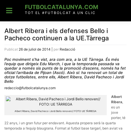
Skip
FUTBOLCATALUNYA.COM
to
content
TOT EL #FUTBOLCAT A UN CLIC
Albert Ribera i els defenses Bello i
Pacheco continuen a la UE.Tàrrega
Publicat
26 de juliol de 2014
|
per
Redacció
Poc moviment s’ha vist, ara com ara, a la UE Tàrrega. És més
l’equip que dirigeix Edu March, i que la temporada passada va
quedar a només sis punts de la promoció d’ascens, només ha fet
oficial l’arribada de Pijoan (Ascó). Això sí: ha renovat un total de
dotze futbolistes, entre ells, Albert Ribera, David Pacheco i Jordi
Bello
redaccio@futbolcatalunya.com
Albert
Ribera
,
es un
Albert Ribera, David Pacheco i Jordi Bello renoven// FOTO: UE TÀRREGA
jove
porter, té
22 anys, i un gran futur per endavant. Aquesta propera serà la quarta
temporada a l’equip blaugrana. Format al futbol base targarí, ben aviat va