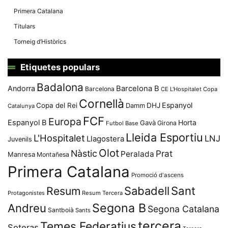
Primera Catalana
Titulars
Torneig d’Històrics
Etiquetes populars
Badalona
Andorra
Barcelona B
Barcelona
CE L'Hospitalet
Copa
Cornellà
Espanyol
Copa del Rei
Damm
DHJ
Catalunya
FCF
Europa
Espanyol B
Horta
Gavà
Girona
Futbol Base
Lleida Esportiu
L'Hospitalet
LNJ
Llagostera
Juvenils
Olot
Nàstic
Prat
Peralada
Manresa
Montañesa
Primera Catalana
Promoció d'ascens
Resum
Sabadell
Sant
Protagonistes
Resum Tercera
Segona B
Andreu
Segona Catalana
Santboià
Sants
tercera
Temes Federatius
Soteras