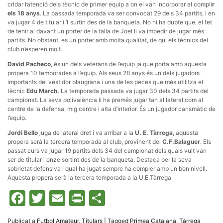
cridar l’atenció dels tècnic de primer equip a on el van incorporar al compli
r
els 18 anys
. La passada temporada va ser convocat 29 dels 34 partits, i en
va jugar 4 de titular i 1 surtin des de la banqueta. No hi ha dubte que, el fet
de tenir al davant un porter de la talla de Joel li va impedir de jugar més
partits. No obstant, es un porter amb molta qualitat, de qui els tècnics del
club n’esperen molt.
Necessàries
David Pacheco
, és un dels veterans de l’equip ja que porta amb aquesta
Aquestes
propera 10 temporades a l’equip. Als seus 28 anys és un dels jugadors
cookies no
importants del vestidor blaugrana i una de les peces que més utilitza el
són
opcionals,
tècnic
Edu March.
La temporada passada va jugar 30 dels 34 partits del
són
campionat. La seva polivalència li ha premés jugar tan al lateral com al
necessàries
centre de la defensa, mig centre i alta d’interior. És un jugador carismàtic de
per al
l’equip.
funcionament
tècnic de la
Jordi Bello
juga de lateral dret i va arribar a la
U. E. Tàrrega
, aquesta
web.
propera serà la tercera temporada al club, provinent del
C.F.Balaguer
. Els
passat curs va jugar 19 partits dels 34 del campionat dels quals vuit van
ser de titular i onze sortint des de la banqueta. Destaca per la seva
Estadístiques
sobrietat defensiva i qual ha jugat sempre ha compler amb un bon nivell.
Recopilem
Aquesta propera serà la tercera temporada a la U.E.Tàrrega
dades
estadístiques
Facebook
Twitter
Email
Print
Comparteix
de manera
anònima d'ús
del lloc web
per a millorar
Publicat a
Futbol Amateur
,
Titulars
|
Tagged
Primea Catalana
,
Tàrrega