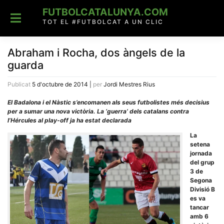
Skip
FUTBOLCATALUNYA.COM
to
content
TOT EL #FUTBOLCAT A UN CLIC
Abraham i Rocha, dos àngels de la
guarda
Publicat
5 d'octubre de 2014
|
per
Jordi Mestres Rius
El Badalona i el Nàstic s’encomanen als seus futbolistes més decisius
per a sumar una nova victòria. La ‘guerra’ dels catalans contra
l’Hércules al play-off ja ha estat declarada
La
setena
jornada
del grup
3 de
Segona
Divisió B
es va
tancar
amb 6