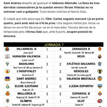
Màrqueting
Sant Andreu
després de guanyar el
València-Mestalla
.
La llosa de tres
En compartir
derrotes consecutives ja ha quedat enrere i Bruno Vinícius es va
els teus
interessos i
estrenar com a golejador
. Dues bones notícies al Narcís Sala.
comportament
mentre
El català que més preocupa és l’
Olot
.
Carlos segueix marcant i ja en porta
navegues pel
quatre, però amb això no n’hi ha prou
. Una segona meitat poc tensa va
nostre lloc
deixar en res el fet d’avançar-se en el marcador. Tercera derrota de la
web
temporada pels d’
Arnau Sala
que, amb 6 punts,
ocupen posició de
incrementes
descens
.
la possibilitat
de mirar
només
anuncis,
ofertes i
contingut
personalitzat.