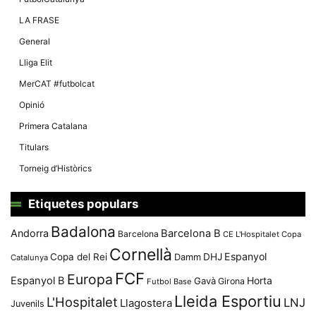
LA FRASE
General
Lliga Elit
MerCAT #futbolcat
Opinió
Primera Catalana
Titulars
Torneig d’Històrics
Etiquetes populars
Badalona
Andorra
Barcelona B
Barcelona
CE L'Hospitalet
Copa
Cornellà
Espanyol
Copa del Rei
Damm
DHJ
Catalunya
FCF
Europa
Espanyol B
Horta
Gavà
Girona
Futbol Base
Lleida Esportiu
L'Hospitalet
LNJ
Llagostera
Juvenils