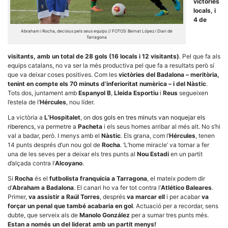
victòries
locals, i
4 de
Abraham i Rocha, decisius pels seus equips // FOTOS: Bernat López i Diari de
Tarragona
visitants, amb un total de 28 gols (16 locals i 12 visitants)
. Pel que fa als
Necessàries
equips catalans, no va ser la més productiva pel que fa a resultats però sí
Aquestes
que va deixar coses positives. Com les
victòries del Badalona – meritòria,
cookies no
tenint en compte els 70 minuts d’inferioritat numèrica – i del Nàstic
.
són
opcionals,
Tots dos, juntament amb
Espanyol B
,
Lleida Esportiu
i
Reus
segueixen
són
l’estela de l’
Hércules
, nou líder.
necessàries
per al
La victòria a
L’Hospitalet
, on
dos gols en tres minuts van noquejar els
funcionament
riberencs
, va permetre a
Pacheta
i els seus homes arribar al més alt. No s’hi
tècnic de la
val a badar, però. I menys amb el
Nàstic
. Els grana, com l’
Hércules
, tenen
web.
14 punts després d’un nou gol de
Rocha
. ‘L’home miracle’ va tornar a fer
una de les seves per a deixar els tres punts al
Nou Estadi
en un partit
d’alçada contra l’
Alcoyano
.
Estadístiques
Si
Rocha
és el
futbolista franquícia a Tarragona
Recopilem
, el mateix podem dir
dades
d’
Abraham a Badalona
. El canari ho va fer tot contra l’
Atlético Baleares
.
estadístiques
Primer,
va assistir a Raúl Torres
, després
va marcar ell
i per acabar
va
de manera
forçar un penal que també acabaria en gol
. Actuació per a recordar, sens
anònima d'ús
dubte, que serveix als de
Manolo González
per a sumar tres punts més.
del lloc web
Estan a només un del liderat amb un partit menys!
per a millorar