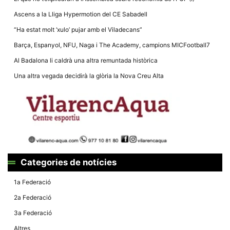
Ascens a la Lliga Hypermotion del CE Sabadell
“Ha estat molt ‘xulo’ pujar amb el Viladecans”
Barça, Espanyol, NFU, Naga i The Academy, campions MICFootball7
Al Badalona li caldrà una altra remuntada històrica
Una altra vegada decidirà la glòria la Nova Creu Alta
Categories de notícies
1a Federació
2a Federació
3a Federació
Altres