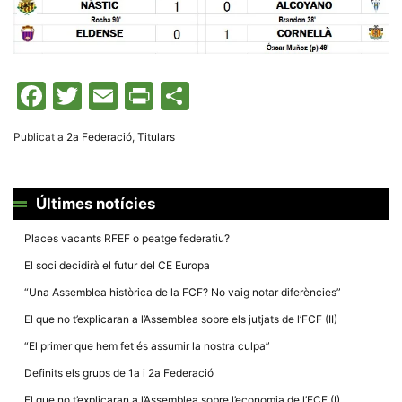
Facebook
Twitter
Email
Print
Comparteix
Publicat a
2a Federació
,
Titulars
Últimes notícies
Places vacants RFEF o peatge federatiu?
El soci decidirà el futur del CE Europa
“Una Assemblea històrica de la FCF? No vaig notar diferències”
El que no t’explicaran a l’Assemblea sobre els jutjats de l’FCF (II)
“El primer que hem fet és assumir la nostra culpa”
Definits els grups de 1a i 2a Federació
El que no t’explicaran a l’Assemblea sobre l’economia de l’FCF (I)