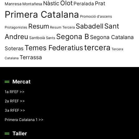
Olot
Nàstic
Prat
Peralada
Manresa
Montañesa
Primera Catalana
Promoció d'ascens
Resum
Sabadell
Sant
Protagonistes
Resum Tercera
Segona B
Andreu
Segona Catalana
Santboià
Sants
tercera
Temes Federatius
Soteras
Tercera
Terrassa
Catalana
Mercat
1a RFEF >>
2a RFEF >>
3a RFEF >>
Primera Catalana 1 >>
Taller