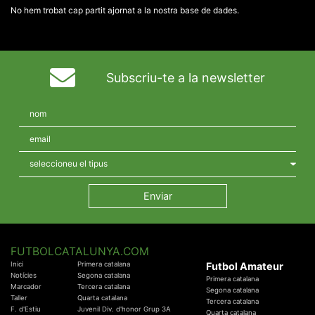
No hem trobat cap partit ajornat a la nostra base de dades.
Subscriu-te a la newsletter
FUTBOLCATALUNYA.COM
Inici
Primera catalana
Futbol Amateur
Notícies
Segona catalana
Primera catalana
Marcador
Tercera catalana
Segona catalana
Taller
Quarta catalana
Tercera catalana
F. d'Estiu
Juvenil Div. d'honor Grup 3A
Quarta catalana