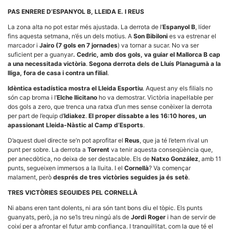
la funcionalitat
PAS ENRERE D’ESPANYOL B, LLEIDA E. I REUS
i la seva
estructura.
La zona alta no pot estar més ajustada. La derrota de l’
Espanyol B
, líder
fins aquesta setmana, n’és un dels motius. A
Son Bibiloni
es va estrenar el
marcador i
Jairo (7 gols en 7 jornades
) va tornar a sucar. No va ser
Experiència
suficient per a guanyar
. Cedric, amb dos gols, va guiar el Mallorca B cap
d'usuari
a una necessitada victòria
.
Segona derrota dels de Lluís Planagumà a la
Alguns
lliga, fora de casa i contra un filial
.
components
tècnics del
Idèntica estadística mostra el Lleida Esportiu
. Aquest any els filials no
nostre lloc web
són cap broma i l’
Elche Ilicitano
ho va demostrar. Victòria inapel·lable per
emmagatzemen
dades en el seu
dos gols a zero, que trenca una ratxa d’un mes sense conèixer la derrota
dispositiu que
per part de l’equip d’
Idiakez
.
El proper dissabte a les 16:10 hores, un
permeten que el
apassionant Lleida-Nàstic al Camp d’Esports
.
lloc funcioni tan
bé com sigui
D’aquest duel directe se’n pot aprofitar el
Reus
, que ja té l’etern rival un
possible. Si
punt per sobre. La derrota a
Torrent
va tenir aquesta conseqüència que,
rebutja
per anecdòtica, no deixa de ser destacable. Els de
Natxo González
, amb 11
aquestes
cookies
punts, segueixen immersos a la lluita. I el
Cornellà
? Va començar
algunes
malament, però
després de tres victòries seguides ja és setè
.
funcionalitats
desapareixeran
TRES VICTÒRIES SEGUIDES PEL CORNELLÀ
del lloc web.
Ni abans eren tant dolents, ni ara són tant bons diu el tòpic. Els punts
guanyats, però, ja no se’ls treu ningú als de
Jordi Roger
i han de servir de
coixí per a afrontar el futur amb confiança. I tranquil·litat, com la que té el