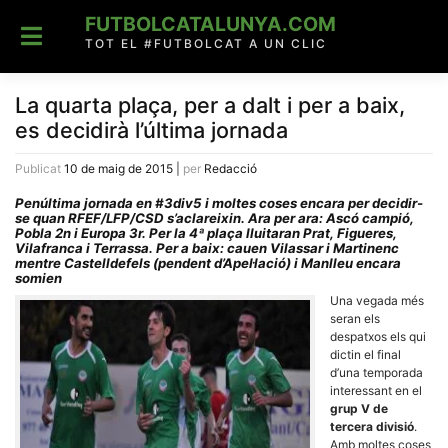
Skip
FUTBOLCATALUNYA.COM
to
content
TOT EL #FUTBOLCAT A UN CLIC
La quarta plaça, per a dalt i per a baix,
es decidirà l’última jornada
Publicat
10 de maig de 2015
|
per
Redacció
Penúltima jornada en #3div5 i moltes coses encara per decidir-
se quan RFEF/LFP/CSD s’aclareixin. Ara per ara: Ascó campió,
Pobla 2n i Europa 3r. Per la 4ª plaça lluitaran Prat, Figueres,
Vilafranca i Terrassa. Per a baix: cauen Vilassar i Martinenc
mentre Castelldefels (pendent d’Apel·lació) i Manlleu encara
somien
Una vegada més
seran els
despatxos els qui
dictin el final
d’una temporada
interessant en el
grup V de
tercera divisió
.
Amb moltes coses