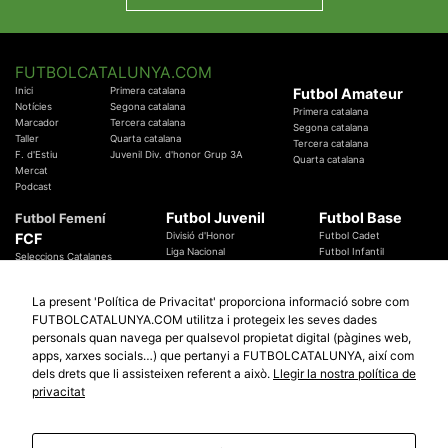
FUTBOLCATALUNYA.COM
Inici
Primera catalana
Futbol Amateur
Notícies
Segona catalana
Primera catalana
Marcador
Tercera catalana
Segona catalana
Taller
Quarta catalana
Tercera catalana
F. d'Estiu
Juvenil Div. d'honor Grup 3A
Quarta catalana
Mercat
Podcast
Futbol Juvenil
Futbol Base
Futbol Femení
FCF
Divisió d'Honor
Futbol Cadet
Liga Nacional
Futbol Infantil
Seleccions Catalanes
Territorials
Futbol Aleví
Entrenadors
Futbol Prebenjamí
Àrbitres
La present 'Política de Privacitat' proporciona informació sobre com
Temes Federatius
FUTBOLCATALUNYA.COM utilitza i protegeix les seves dades
Futbol Catalunya
Especials
personals quan navega per qualsevol propietat digital (pàgines web,
Promocions
apps, xarxes socials…) que pertanyi a FUTBOLCATALUNYA, així com
Copa Catalunya Absoluta 2019
Sortejos
Copa del Rei 2019 - 2020
dels drets que li assisteixen referent a això.
Llegir la nostra política de
Participació
Copa RFEF 2019 - 2020
privacitat
Copa Catalunya Amateur 2019