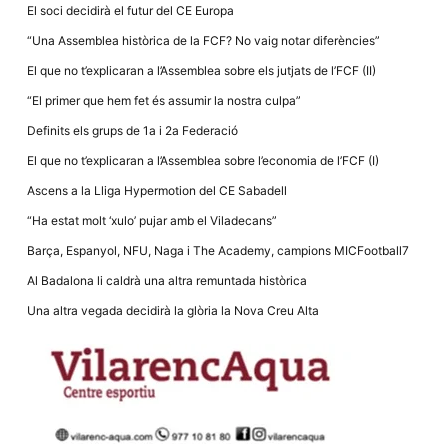
El soci decidirà el futur del CE Europa
“Una Assemblea històrica de la FCF? No vaig notar diferències”
El que no t’explicaran a l’Assemblea sobre els jutjats de l’FCF (II)
“El primer que hem fet és assumir la nostra culpa”
Definits els grups de 1a i 2a Federació
El que no t’explicaran a l’Assemblea sobre l’economia de l’FCF (I)
Ascens a la Lliga Hypermotion del CE Sabadell
“Ha estat molt ‘xulo’ pujar amb el Viladecans”
Barça, Espanyol, NFU, Naga i The Academy, campions MICFootball7
Al Badalona li caldrà una altra remuntada històrica
Una altra vegada decidirà la glòria la Nova Creu Alta