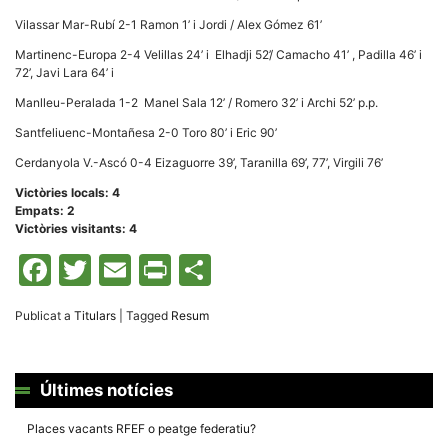
Màrqueting
En compartir
Vilassar Mar-Rubí 2-1 Ramon 1’ i Jordi / Alex Gómez 61’
els teus
interessos i
Martinenc-Europa 2-4 Velillas 24’ i Elhadji 52’/ Camacho 41’ , Padilla 46’ i
comportament
72’, Javi Lara 64’ i
mentre
navegues pel
Manlleu-Peralada 1-2 Manel Sala 12’ / Romero 32’ i Archi 52’ p.p.
nostre lloc
web
Santfeliuenc-Montañesa 2-0 Toro 80’ i Eric 90’
incrementes
la possibilitat
Cerdanyola V.-Ascó 0-4 Eizaguorre 39’, Taranilla 69’, 77’, Virgili 76’
de mirar
només
Victòries locals: 4
anuncis,
Empats: 2
ofertes i
contingut
Victòries visitants: 4
personalitzat.
Facebook
Twitter
Email
Print
Comparteix
Publicat a
Titulars
|
Tagged
Resum
Últimes notícies
Places vacants RFEF o peatge federatiu?