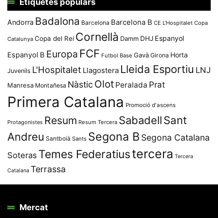
Etiquetes populars
Badalona
Andorra
Barcelona B
Barcelona
CE L'Hospitalet
Copa
Cornellà
Espanyol
Copa del Rei
Damm
DHJ
Catalunya
FCF
Europa
Espanyol B
Horta
Gavà
Girona
Futbol Base
Lleida Esportiu
L'Hospitalet
LNJ
Llagostera
Juvenils
Olot
Nàstic
Prat
Peralada
Manresa
Montañesa
Primera Catalana
Promoció d'ascens
Resum
Sabadell
Sant
Protagonistes
Resum Tercera
Segona B
Andreu
Segona Catalana
Santboià
Sants
tercera
Temes Federatius
Soteras
Tercera
Terrassa
Catalana
Mercat