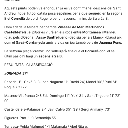
la funcionalitat
i la seva
Aquests punts poden valer or quan ja es va confirmar el descens del Sant
estructura.
Andreu i tot el futbol català posa espelmes per a que segueixi en la segona
B
el Cornellà
de Jordi Roger o per un ascens, mínim, de 3a a 2a B.
Comiadada la tercera per part de
Vilassar de Mar, Martinenc i
Experiència
Castelldefels,
el pitjor es viurà en els xocs entr
e Montañesa i Manlleu
d'usuari
(clau pels d’Osona),
Ascó-Santfeliuenc
(decisiu per als blanc-i-blaus) així
Alguns
components
com el
Gavà-Cerdanyola
amb la vida en joc també pels de
Juanma Pons.
tècnics del
nostre lloc web
La setzena plaça ‘crema’ i no s’alleujarà fins que el
Cornellà
doni el seu
emmagatzemen
últim pas o hi hagi un
ascens a 2a B.
dades en el seu
dispositiu que
RESULTATS
I
CLASSIFICACIÓ
permeten que el
lloc funcioni tan
JORNADA 37ª
bé com sigui
possible. Si
Sabadell B- Gavà 3-3 Joan Noguera 11’, David 24’, Manel 90’ / Rubi 61’,
rebutja
Roque 76’ i 77’
aquestes
cookies
Masnou-Vilafranca 2-3 Edu Domingo 11’ i Yuki 34’ / Sant Triguero 21’, 72’ i
algunes
90’
funcionalitats
desapareixeran
Castelldefels-Palamós 2-1 Javi Calvo 35’ i 39’ / Sergi Arimany 73’
del lloc web.
Figueres-Prat 1-0 Serramitja 55’
Terrassa-Pobla Mafumet 1-1 Matamala / Abel Rita p.