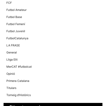
FCF
Futbol Amateur
Futbol Base
Futbol Femení
Futbol Juvenil
FutbolCatalunya
LA FRASE
General
Lliga Elit
MerCAT #futbolcat
Opinió
Primera Catalana
Titulars
Torneig d’Històrics