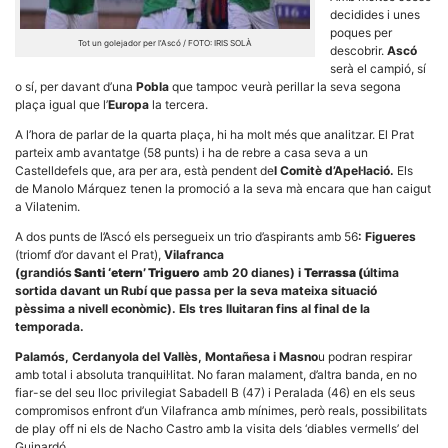
decidides i unes
poques per
Tot un golejador per l’Ascó / FOTO: IRIS SOLÀ
descobrir.
Ascó
serà el campió, sí
o sí, per davant d’una
Pobla
que tampoc veurà perillar la seva segona
plaça igual que l’
Europa
la tercera.
Necessàries
A l’hora de parlar de la quarta plaça, hi ha molt més que analitzar. El Prat
Aquestes
cookies no
parteix amb avantatge (58 punts) i ha de rebre a casa seva a un
són
Castelldefels que, ara per ara, està pendent de
l Comitè d’Apel·lació.
Els
opcionals,
de Manolo Márquez tenen la promoció a la seva mà encara que han caigut
són
a Vilatenim.
necessàries
per al
A dos punts de l’Ascó els persegueix un trio d’aspirants amb 56
: Figueres
funcionament
(triomf d’or davant el Prat),
Vilafranca
tècnic de la
web.
(grandiós
Santi ‘etern’ Triguero
amb 20 dianes) i
Terrassa (
última
sortida davant un Rubí que passa per la seva mateixa situació
pèssima a nivell econòmic). Els tres lluitaran fins al final de la
temporada.
Estadístiques
Recopilem
Palamós, Cerdanyola del Vallès, Montañesa i Masno
u podran respirar
dades
amb total i absoluta tranquil·litat. No faran malament, d’altra banda, en no
estadístiques
fiar-se del seu lloc privilegiat Sabadell B (47) i Peralada (46) en els seus
de manera
compromisos enfront d’un Vilafranca amb mínimes, però reals, possibilitats
anònima d'ús
del lloc web
de play off ni els de Nacho Castro amb la visita dels ‘diables vermells’ del
per a millorar
Guinardó.