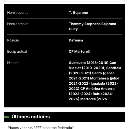
Nom esportiu
T. Bejarano
Nom complet
Thommy Stephano Bejarano
Guity
Necessàries
Aquestes
Posició
Defensa
cookies no
són
Equip actual
CF Martorell
opcionals,
són
necessàries
Historial
Guineueta (2018-2019) Can
per al
Vidalet (2019-2020), Santboià
funcionament
(2020-2021) Sants (gener
tècnic de la
web.
2021-2021) Montañesa (juliol
2021-2022) Igualada (2022-
2023) CF América Andorra
(2023-2024) Rubí (2024-
Estadístiques
2025) Martorell (2025-
Recopilem
dades
estadístiques
de manera
Últimes notícies
anònima d'ús
del lloc web
per a millorar
Places vacants RFEF o peatge federatiu?