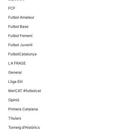
FCF
Futbol Amateur
Futbol Base
Futbol Femení
Futbol Juvenil
FutbolCatalunya
LA FRASE
General
Lliga Elit
MerCAT #futbolcat
Opinió
Primera Catalana
Titulars
Torneig d’Històrics