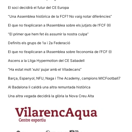
la funcionalitat
i la seva
El soci decidirà el futur del CE Europa
estructura.
“Una Assemblea històrica de la FCF? No vaig notar diferències”
El que no t’explicaran a l’Assemblea sobre els jutjats de l’FCF (II)
Experiència
d'usuari
“El primer que hem fet és assumir la nostra culpa”
Alguns
Definits els grups de 1a i 2a Federació
components
tècnics del
El que no t’explicaran a l’Assemblea sobre l’economia de l’FCF (I)
nostre lloc web
emmagatzemen
Ascens a la Lliga Hypermotion del CE Sabadell
dades en el seu
dispositiu que
“Ha estat molt ‘xulo’ pujar amb el Viladecans”
permeten que el
lloc funcioni tan
Barça, Espanyol, NFU, Naga i The Academy, campions MICFootball7
bé com sigui
possible. Si
Al Badalona li caldrà una altra remuntada històrica
rebutja
aquestes
Una altra vegada decidirà la glòria la Nova Creu Alta
cookies
algunes
funcionalitats
desapareixeran
del lloc web.