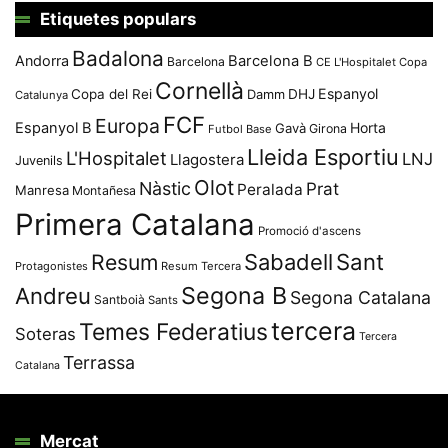
Etiquetes populars
Badalona
Andorra
Barcelona B
Barcelona
CE L'Hospitalet
Copa
Cornellà
Espanyol
Copa del Rei
Damm
DHJ
Catalunya
FCF
Europa
Espanyol B
Horta
Gavà
Girona
Futbol Base
Lleida Esportiu
L'Hospitalet
LNJ
Llagostera
Juvenils
Olot
Nàstic
Prat
Peralada
Manresa
Montañesa
Primera Catalana
Promoció d'ascens
Resum
Sabadell
Sant
Protagonistes
Resum Tercera
Segona B
Andreu
Segona Catalana
Santboià
Sants
tercera
Temes Federatius
Soteras
Tercera
Terrassa
Catalana
Mercat