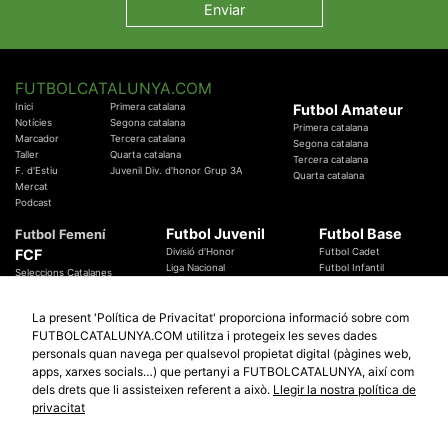
FUTBOLCATALUNYA.COM
Inici
Primera catalana
Futbol Amateur
Notícies
Segona catalana
Primera catalana
Marcador
Tercera catalana
Segona catalana
Taller
Quarta catalana
Tercera catalana
F. d'Estiu
Juvenil Div. d'honor Grup 3A
Quarta catalana
Mercat
Podcast
Futbol Juvenil
Futbol Base
Futbol Femení
FCF
Divisió d'Honor
Futbol Cadet
Liga Nacional
Futbol Infantil
Seleccions Catalanes
Territorials
Futbol Aleví
Entrenadors
Futbol Prebenjamí
Àrbitres
La present 'Política de Privacitat' proporciona informació sobre com
Temes Federatius
FUTBOLCATALUNYA.COM utilitza i protegeix les seves dades
Futbol Catalunya
Especials
personals quan navega per qualsevol propietat digital (pàgines web,
Promocions
Copa Catalunya Absoluta 2019
apps, xarxes socials…) que pertanyi a FUTBOLCATALUNYA, així com
Sortejos
Copa del Rei 2019 - 2020
dels drets que li assisteixen referent a això.
Llegir la nostra política de
Participació
Copa RFEF 2019 - 2020
privacitat
Copa Catalunya Amateur 2019