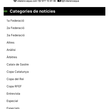
Màrqueting
En compartir
els teus
Categories de notícies
interessos i
comportament
mentre
1a Federació
navegues pel
nostre lloc
2a Federació
web
incrementes
3a Federació
la possibilitat
de mirar
Altres
només
anuncis,
Anàlisi
ofertes i
contingut
Àrbitres
personalitzat.
Calaix de Sastre
Copa Catalunya
Copa del Rei
Copa RFEF
Entrevista
Especial
Especials