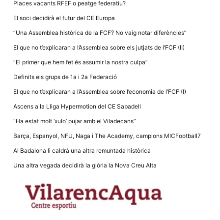
Places vacants RFEF o peatge federatiu?
El soci decidirà el futur del CE Europa
“Una Assemblea històrica de la FCF? No vaig notar diferències”
El que no t’explicaran a l’Assemblea sobre els jutjats de l’FCF (II)
Necessàries
“El primer que hem fet és assumir la nostra culpa”
Aquestes
cookies no
Definits els grups de 1a i 2a Federació
són
opcionals,
El que no t’explicaran a l’Assemblea sobre l’economia de l’FCF (I)
són
necessàries
Ascens a la Lliga Hypermotion del CE Sabadell
per al
funcionament
“Ha estat molt ‘xulo’ pujar amb el Viladecans”
tècnic de la
web.
Barça, Espanyol, NFU, Naga i The Academy, campions MICFootball7
Al Badalona li caldrà una altra remuntada històrica
Estadístiques
Una altra vegada decidirà la glòria la Nova Creu Alta
Recopilem
dades
estadístiques
de manera
anònima d'ús
del lloc web
per a millorar