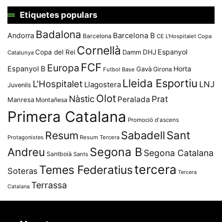
Etiquetes populars
Badalona
Andorra
Barcelona B
Barcelona
CE L'Hospitalet
Copa
Cornellà
Espanyol
Copa del Rei
Damm
DHJ
Catalunya
FCF
Europa
Espanyol B
Horta
Gavà
Girona
Futbol Base
Lleida Esportiu
L'Hospitalet
LNJ
Llagostera
Juvenils
Olot
Nàstic
Prat
Peralada
Manresa
Montañesa
Primera Catalana
Promoció d'ascens
Resum
Sabadell
Sant
Protagonistes
Resum Tercera
Segona B
Andreu
Segona Catalana
Santboià
Sants
tercera
Temes Federatius
Soteras
Tercera
Terrassa
Catalana