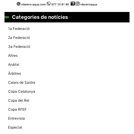
la funcionalitat
i la seva
estructura.
Categories de notícies
1a Federació
Experiència
d'usuari
2a Federació
Alguns
components
3a Federació
tècnics del
nostre lloc web
Altres
emmagatzemen
dades en el seu
Anàlisi
dispositiu que
permeten que el
Àrbitres
lloc funcioni tan
bé com sigui
Calaix de Sastre
possible. Si
rebutja
Copa Catalunya
aquestes
cookies
Copa del Rei
algunes
funcionalitats
Copa RFEF
desapareixeran
del lloc web.
Entrevista
Especial