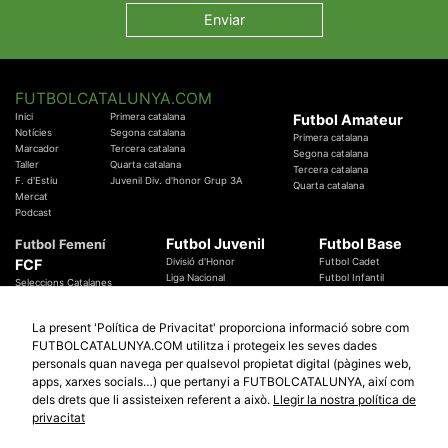
FUTBOLCATALUNYA.COM
Inici
Primera catalana
Futbol Amateur
Notícies
Segona catalana
Primera catalana
Marcador
Tercera catalana
Segona catalana
Taller
Quarta catalana
Tercera catalana
F. d'Estiu
Juvenil Div. d'honor Grup 3A
Quarta catalana
Mercat
Podcast
Futbol Juvenil
Futbol Base
Futbol Femení
FCF
Divisió d'Honor
Futbol Cadet
Liga Nacional
Futbol Infantil
Seleccions Catalanes
Territorials
Futbol Aleví
Entrenadors
Futbol Prebenjamí
Àrbitres
La present 'Política de Privacitat' proporciona informació sobre com
Temes Federatius
FUTBOLCATALUNYA.COM utilitza i protegeix les seves dades
Futbol Catalunya
Especials
personals quan navega per qualsevol propietat digital (pàgines web,
Promocions
apps, xarxes socials…) que pertanyi a FUTBOLCATALUNYA, així com
Copa Catalunya Absoluta 2019
Sortejos
Copa del Rei 2019 - 2020
dels drets que li assisteixen referent a això.
Llegir la nostra política de
Participació
Copa RFEF 2019 - 2020
privacitat
Copa Catalunya Amateur 2019