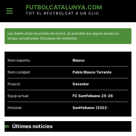
Skip
FUTBOLCATALUNYA.COM
to
content
TOT EL #FUTBOLCAT A UN CLIC
Les dades estan en procés de revisió, és possible que alguna encara no
estigui actualitzada. Disculpeu les molèsties.
Nom esportiu
Blasco
Nom complet
Pablo Blasco Torrente
Posició
Davanter
Equip actual
FC Santfeliuenc 25-26
Historial
Santfeliuenc (2022-
Últimes notícies