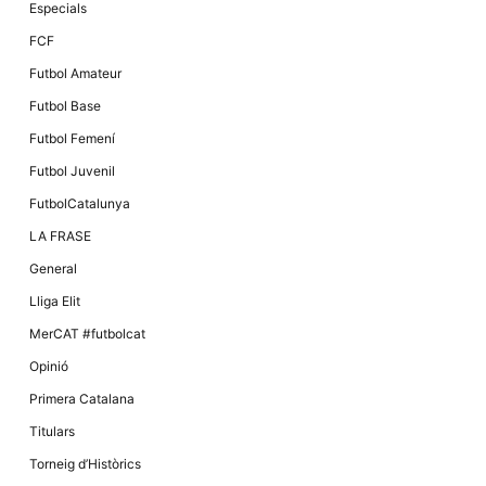
Màrqueting
Especials
En compartir
els teus
FCF
interessos i
comportament
Futbol Amateur
mentre
navegues pel
Futbol Base
nostre lloc
web
Futbol Femení
incrementes
la possibilitat
Futbol Juvenil
de mirar
només
FutbolCatalunya
anuncis,
ofertes i
LA FRASE
contingut
personalitzat.
General
Lliga Elit
MerCAT #futbolcat
Opinió
Primera Catalana
Titulars
Torneig d’Històrics