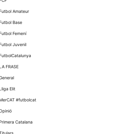
FCF
Futbol Amateur
Futbol Base
Futbol Femení
Futbol Juvenil
FutbolCatalunya
LA FRASE
General
Lliga Elit
MerCAT #futbolcat
Opinió
Primera Catalana
Titulars