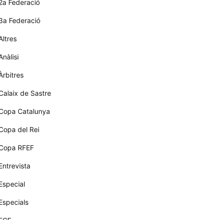
2a Federació
3a Federació
Altres
Anàlisi
Àrbitres
Calaix de Sastre
Copa Catalunya
Copa del Rei
Copa RFEF
Entrevista
Especial
Especials