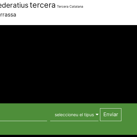
tercera
ederatius
Tercera Catalana
rrassa