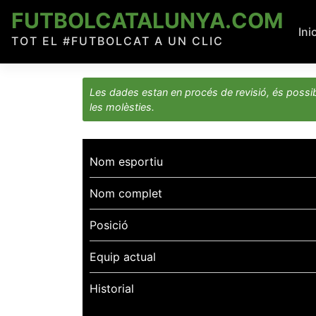
Skip
FUTBOLCATALUNYA.COM
to
Ini
TOT EL #FUTBOLCAT A UN CLIC
content
Les dades estan en procés de revisió, és possib
les molèsties.
Nom esportiu
Nom complet
Posició
Equip actual
Historial