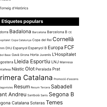
Torneig d’Històrics
Etiquetes populars
Badalona
dorra
Barcelona B
Barcelona
CE
Cornellà
Copa del Rei
ospitalet
Copa Catalunya
FCF
Europa
Espanyol
Espanyol B
mm
DHJ
L'Hospitalet
Horta
Gavà
Girona
Juvenils
bol Base
Lleida Esportiu
LNJ
agostera
Manresa
Olot
Nàstic
Prat
Peralada
ntañesa
rimera Catalana
Promoció d'ascens
Resum
Sabadell
tagonistes
Resum Tercera
Segona B
ant Andreu
Santboià
Sants
Temes
gona Catalana
Soteras