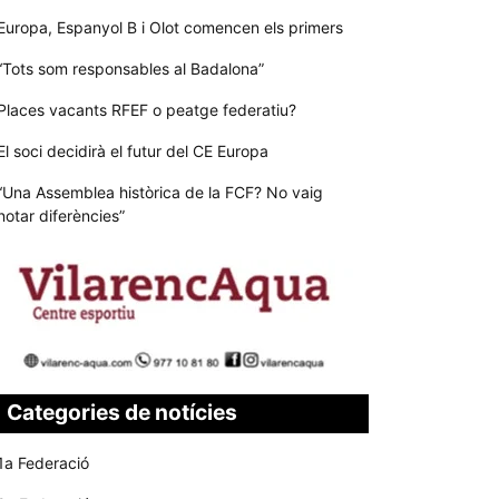
Europa, Espanyol B i Olot comencen els primers
“Tots som responsables al Badalona”
Places vacants RFEF o peatge federatiu?
El soci decidirà el futur del CE Europa
“Una Assemblea històrica de la FCF? No vaig
notar diferències”
Categories de notícies
1a Federació