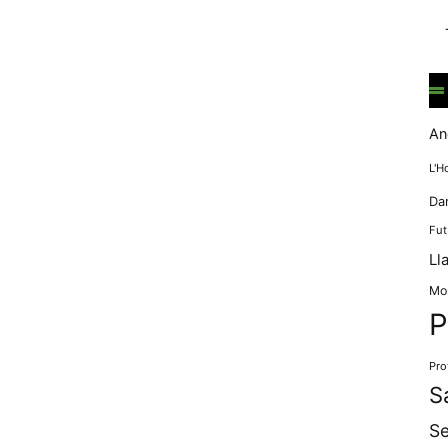
mentre
navegues pel
nostre lloc
web
incrementes la
possibilitat de
mirar només
An
anuncis,
ofertes i
L'H
contingut
Da
personalitzat.
Fut
Ll
Mo
P
Pro
S
Se