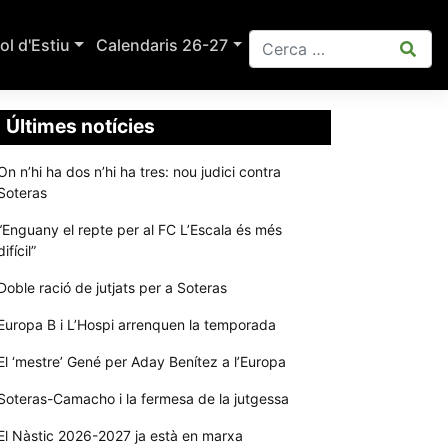
ol d'Estiu
Calendaris 26-27
Últimes notícies
On n’hi ha dos n’hi ha tres: nou judici contra
Soteras
“Enguany el repte per al FC L’Escala és més
difícil”
Doble ració de jutjats per a Soteras
Europa B i L’Hospi arrenquen la temporada
El ‘mestre’ Gené per Aday Benítez a l’Europa
Soteras-Camacho i la fermesa de la jutgessa
El Nàstic 2026-2027 ja està en marxa