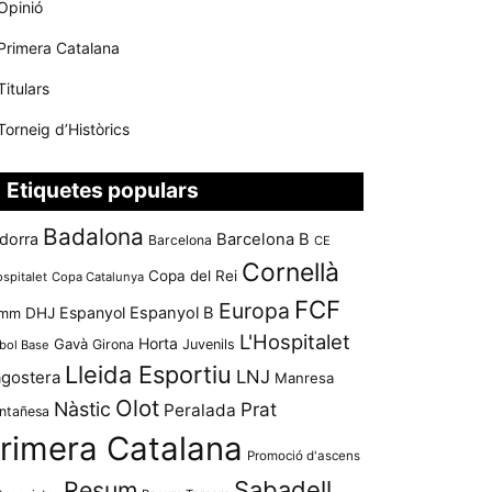
Opinió
Primera Catalana
Titulars
Torneig d’Històrics
Etiquetes populars
Badalona
dorra
Barcelona B
Barcelona
CE
Cornellà
Copa del Rei
ospitalet
Copa Catalunya
FCF
Europa
Espanyol
Espanyol B
mm
DHJ
L'Hospitalet
Horta
Gavà
Girona
Juvenils
bol Base
Lleida Esportiu
LNJ
agostera
Manresa
Olot
Nàstic
Prat
Peralada
ntañesa
rimera Catalana
Promoció d'ascens
Resum
Sabadell