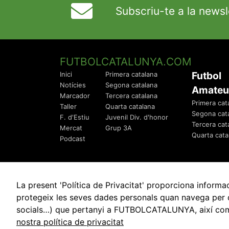
Subscriu-te a la newsl
FUTBOLCATALUNYA.COM
Futbol
Inici
Primera catalana
Notícies
Segona catalana
Amateu
Marcador
Tercera catalana
Primera cat
Taller
Quarta catalana
Segona cat
F. d'Estiu
Juvenil Div. d'honor
Tercera cat
Mercat
Grup 3A
Quarta cata
Podcast
La present 'Política de Privacitat' proporciona info
protegeix les seves dades personals quan navega per q
socials…) que pertanyi a FUTBOLCATALUNYA, així com de
© 2010 - 2026
FutbolCatalunya.com
nostra política de privacitat