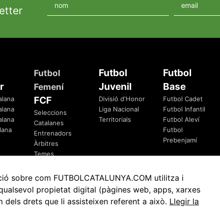
etter
Futbol
Futbol
Futbol
r
Juvenil
Base
Femení
FCF
alana
Divisió d'Honor
Futbol Cadet
alana
Liga Nacional
Futbol Infantil
Seleccions
alana
Territorials
Futbol Aleví
Catalanes
lana
Futbol
Entrenadors
Prebenjamí
Àrbitres
Temes
Federatius
rmació sobre com FUTBOLCATALUNYA.COM utilitza i
ualsevol propietat digital (pàgines web, apps, xarxes
ls drets que li assisteixen referent a això.
Llegir la
Avis Legal
Política de Privacitat
Política de Cookies