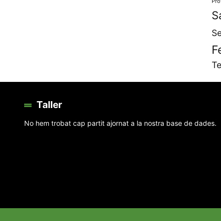
Pro
S
Se
F
Te
Taller
No hem trobat cap partit ajornat a la nostra base de dades.