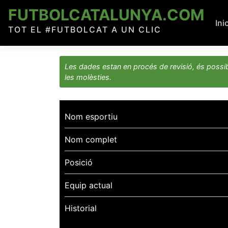
Skip
FUTBOLCATALUNYA.COM
to
Ini
TOT EL #FUTBOLCAT A UN CLIC
content
Les dades estan en procés de revisió, és possib
les molèsties.
Nom esportiu
Nom complet
Posició
Equip actual
Historial