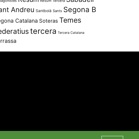
tagonistes
Resum Tercera
Segona B
ant Andreu
Santboià
Sants
Temes
gona Catalana
Soteras
tercera
ederatius
Tercera Catalana
rrassa