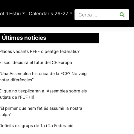
ol d'Estiu
Calendaris 26-27
Últimes notícies
Places vacants RFEF o peatge federatiu?
El soci decidirà el futur del CE Europa
“Una Assemblea històrica de la FCF? No vaig
notar diferències”
El que no t’explicaran a l’Assemblea sobre els
jutjats de l’FCF (II)
“El primer que hem fet és assumir la nostra
culpa”
Definits els grups de 1a i 2a Federació