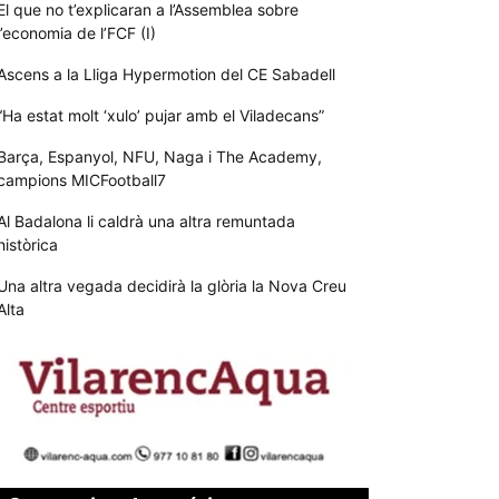
El que no t’explicaran a l’Assemblea sobre
l’economia de l’FCF (I)
Ascens a la Lliga Hypermotion del CE Sabadell
“Ha estat molt ‘xulo’ pujar amb el Viladecans”
Barça, Espanyol, NFU, Naga i The Academy,
campions MICFootball7
Al Badalona li caldrà una altra remuntada
històrica
Una altra vegada decidirà la glòria la Nova Creu
Alta