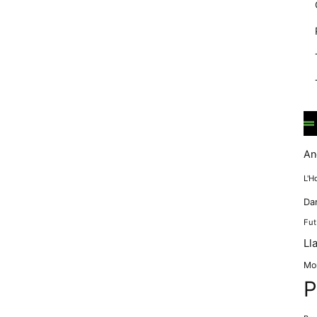
mentre
navegues pel
nostre lloc
web
incrementes la
possibilitat de
mirar només
anuncis,
ofertes i
contingut
personalitzat.
An
L'H
Da
Fut
Ll
Mo
P