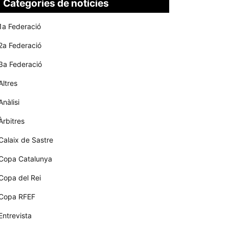
Categories de notícies
1a Federació
2a Federació
3a Federació
Altres
Anàlisi
Àrbitres
Calaix de Sastre
Copa Catalunya
Copa del Rei
Copa RFEF
Entrevista