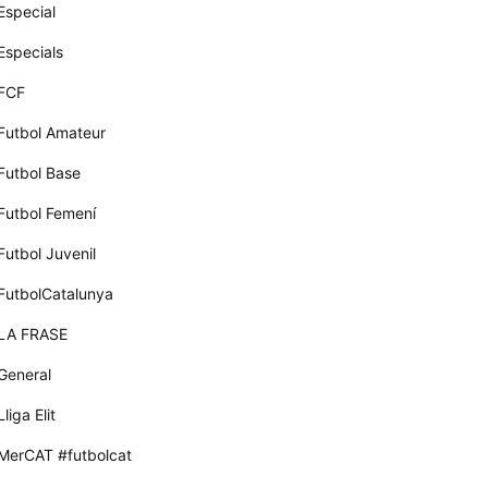
Especial
Especials
FCF
Futbol Amateur
Futbol Base
Futbol Femení
Futbol Juvenil
FutbolCatalunya
LA FRASE
General
Lliga Elit
MerCAT #futbolcat