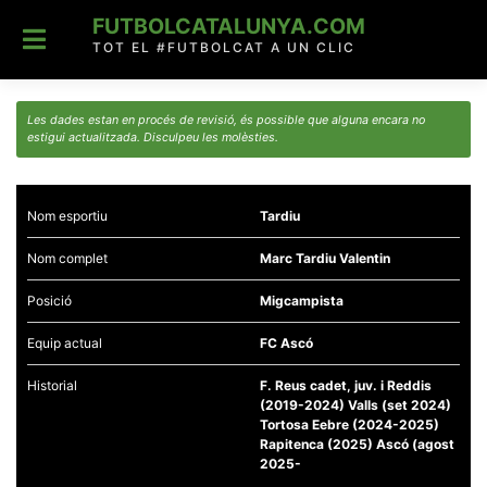
Skip
FUTBOLCATALUNYA.COM
to
content
TOT EL #FUTBOLCAT A UN CLIC
Les dades estan en procés de revisió, és possible que alguna encara no
estigui actualitzada. Disculpeu les molèsties.
Nom esportiu
Tardiu
Nom complet
Marc Tardiu Valentin
Posició
Migcampista
Equip actual
FC Ascó
Historial
F. Reus cadet, juv. i Reddis
(2019-2024) Valls (set 2024)
Tortosa Eebre (2024-2025)
Rapitenca (2025) Ascó (agost
2025-