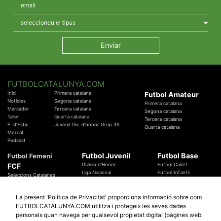
FUTBOLCATALUNYA.COM
Inici
Primera catalana
Futbol Amateur
Notícies
Segona catalana
Primera catalana
Marcador
Tercera catalana
Segona catalana
Taller
Quarta catalana
Tercera catalana
F. d'Estiu
Juvenil Div. d'honor Grup 3A
Quarta catalana
Mercat
Podcast
Futbol Juvenil
Futbol Base
Futbol Femení
FCF
Divisió d'Honor
Futbol Cadet
Liga Nacional
Futbol Infantil
Seleccions Catalanes
Territorials
Futbol Aleví
Entrenadors
Futbol Prebenjamí
Àrbitres
La present 'Política de Privacitat' proporciona informació sobre com
Temes Federatius
FUTBOLCATALUNYA.COM utilitza i protegeix les seves dades
Futbol Catalunya
Especials
personals quan navega per qualsevol propietat digital (pàgines web,