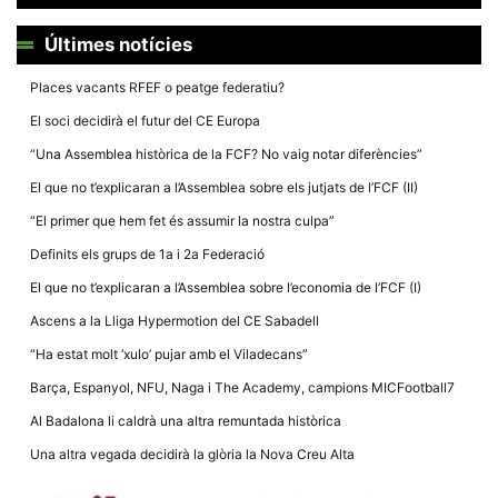
Últimes notícies
Places vacants RFEF o peatge federatiu?
El soci decidirà el futur del CE Europa
Necessàries
Aquestes
“Una Assemblea històrica de la FCF? No vaig notar diferències”
cookies no
són
El que no t’explicaran a l’Assemblea sobre els jutjats de l’FCF (II)
opcionals,
són
“El primer que hem fet és assumir la nostra culpa”
necessàries
per al
Definits els grups de 1a i 2a Federació
funcionament
tècnic de la
El que no t’explicaran a l’Assemblea sobre l’economia de l’FCF (I)
web.
Ascens a la Lliga Hypermotion del CE Sabadell
“Ha estat molt ‘xulo’ pujar amb el Viladecans”
Estadístiques
Barça, Espanyol, NFU, Naga i The Academy, campions MICFootball7
Recopilem
dades
Al Badalona li caldrà una altra remuntada històrica
estadístiques
de manera
Una altra vegada decidirà la glòria la Nova Creu Alta
anònima d'ús
del lloc web
per a millorar