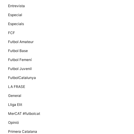
Màrqueting
En compartir
Entrevista
els teus
interessos i
Especial
comportament
mentre
Especials
navegues pel
nostre lloc
FCF
web
incrementes
Futbol Amateur
la possibilitat
de mirar
Futbol Base
només
anuncis,
Futbol Femení
ofertes i
contingut
Futbol Juvenil
personalitzat.
FutbolCatalunya
LA FRASE
General
Lliga Elit
MerCAT #futbolcat
Opinió
Primera Catalana