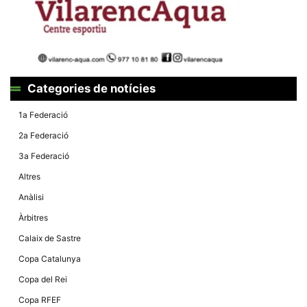
la funcionalitat
i la seva
estructura.
Experiència
d'usuari
Categories de notícies
Alguns
components
tècnics del
1a Federació
nostre lloc web
emmagatzemen
2a Federació
dades en el seu
dispositiu que
3a Federació
permeten que el
lloc funcioni tan
Altres
bé com sigui
possible. Si
Anàlisi
rebutja
aquestes
Àrbitres
cookies
algunes
Calaix de Sastre
funcionalitats
desapareixeran
Copa Catalunya
del lloc web.
Copa del Rei
Copa RFEF