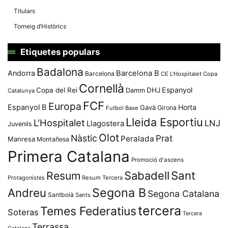
Titulars
Torneig d’Històrics
Etiquetes populars
Badalona
Andorra
Barcelona B
Barcelona
CE L'Hospitalet
Copa
Cornellà
Espanyol
Copa del Rei
Damm
DHJ
Catalunya
FCF
Europa
Espanyol B
Horta
Gavà
Girona
Futbol Base
Lleida Esportiu
L'Hospitalet
LNJ
Llagostera
Juvenils
Olot
Nàstic
Prat
Peralada
Manresa
Montañesa
Primera Catalana
Promoció d'ascens
Resum
Sabadell
Sant
Protagonistes
Resum Tercera
Segona B
Andreu
Segona Catalana
Santboià
Sants
tercera
Temes Federatius
Soteras
Tercera
Terrassa