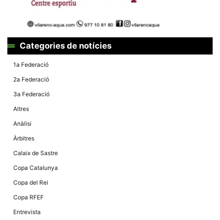
la funcionalitat
i la seva
estructura.
Categories de notícies
Experiència
d'usuari
1a Federació
Alguns
components
2a Federació
tècnics del
nostre lloc web
3a Federació
emmagatzemen
dades en el seu
Altres
dispositiu que
permeten que el
Anàlisi
lloc funcioni tan
bé com sigui
Àrbitres
possible. Si
rebutja
Calaix de Sastre
aquestes
cookies
Copa Catalunya
algunes
funcionalitats
Copa del Rei
desapareixeran
del lloc web.
Copa RFEF
Entrevista