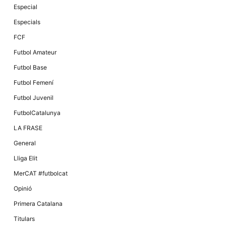
Màrqueting
Especial
En compartir
els teus
Especials
interessos i
comportament
FCF
mentre
navegues pel
Futbol Amateur
nostre lloc
web
Futbol Base
incrementes
la possibilitat
Futbol Femení
de mirar
només
Futbol Juvenil
anuncis,
ofertes i
FutbolCatalunya
contingut
personalitzat.
LA FRASE
General
Lliga Elit
MerCAT #futbolcat
Opinió
Primera Catalana
Titulars