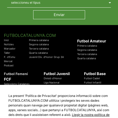
FUTBOLCATALUNYA.COM
Inici
Primera catalana
Futbol Amateur
Notícies
Segona catalana
Primera catalana
Marcador
Tercera catalana
Segona catalana
Taller
Quarta catalana
Tercera catalana
F. d'Estiu
Juvenil Div. d'honor Grup 3A
Quarta catalana
Mercat
Podcast
Futbol Juvenil
Futbol Base
Futbol Femení
FCF
Divisió d'Honor
Futbol Cadet
Liga Nacional
Futbol Infantil
Seleccions Catalanes
Territorials
Futbol Aleví
Entrenadors
Futbol Prebenjamí
Àrbitres
La present 'Política de Privacitat' proporciona informació sobre com
Temes Federatius
FUTBOLCATALUNYA.COM utilitza i protegeix les seves dades
Futbol Catalunya
Especials
personals quan navega per qualsevol propietat digital (pàgines web,
Promocions
apps, xarxes socials…) que pertanyi a FUTBOLCATALUNYA, així com
Copa Catalunya Absoluta 2019
Sortejos
Copa del Rei 2019 - 2020
dels drets que li assisteixen referent a això.
Llegir la nostra política de
Participació
Copa RFEF 2019 - 2020