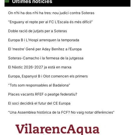
Últimes notícies
On n’hi ha dos n’hi ha tres: nou judici contra Soteras
“Enguany el repte per al FC L’Escala és més difícil”
Doble ració de jutjats per a Soteras
Necessàries
Europa B i L’Hospi arrenquen la temporada
Aquestes
cookies no
El ‘mestre’ Gené per Aday Benítez a l’Europa
són
opcionals,
Soteras-Camacho i la fermesa de la jutgessa
són
necessàries
El Nàstic 2026-2027 ja està en marxa
per al
funcionament
Europa, Espanyol B i Olot comencen els primers
tècnic de la
web.
“Tots som responsables al Badalona”
Places vacants RFEF o peatge federatiu?
Estadístiques
El soci decidirà el futur del CE Europa
Recopilem
dades
“Una Assemblea històrica de la FCF? No vaig notar diferències”
estadístiques
de manera
anònima d'ús
del lloc web
per a millorar