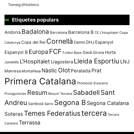
Torneig d’Històrics
Etiquetes populars
Badalona
Andorra
Barcelona B
Barcelona
CE L'Hospitalet
Copa
Cornellà
Espanyol
Copa del Rei
Damm
DHJ
Catalunya
FCF
Europa
Espanyol B
Horta
Gavà
Girona
Futbol Base
Lleida Esportiu
L'Hospitalet
LNJ
Llagostera
Juvenils
Olot
Nàstic
Prat
Peralada
Manresa
Montañesa
Primera Catalana
Promoció d'ascens
Resum
Sabadell
Sant
Protagonistes
Resum Tercera
Segona B
Andreu
Segona Catalana
Santboià
Sants
tercera
Temes Federatius
Soteras
Tercera
Terrassa
Catalana