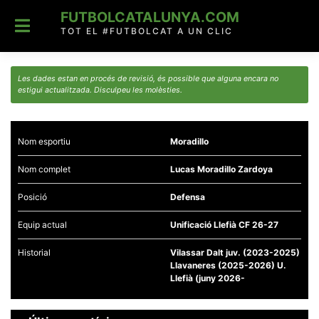
Skip
FUTBOLCATALUNYA.COM
to
content
TOT EL #FUTBOLCAT A UN CLIC
Les dades estan en procés de revisió, és possible que alguna encara no
estigui actualitzada. Disculpeu les molèsties.
Nom esportiu
Moradillo
Nom complet
Lucas Moradillo Zardoya
Posició
Defensa
Equip actual
Unificació Llefià CF 26-27
Historial
Vilassar Dalt juv. (2023-2025)
Llavaneres (2025-2026) U.
Llefià (juny 2026-