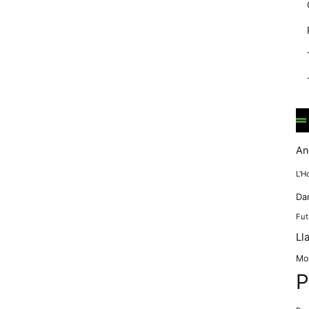
mentre
navegues pel
nostre lloc
web
incrementes la
possibilitat de
mirar només
anuncis,
ofertes i
contingut
personalitzat.
An
L'H
Da
Fut
Ll
Mo
P