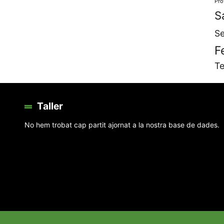
Pro
S
Se
F
Te
Taller
No hem trobat cap partit ajornat a la nostra base de dades.