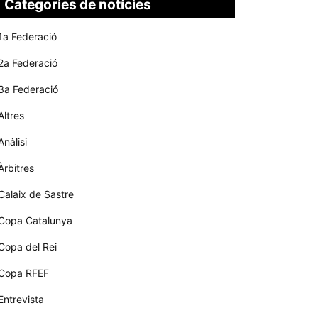
Categories de notícies
1a Federació
2a Federació
3a Federació
Altres
Anàlisi
Àrbitres
Calaix de Sastre
Copa Catalunya
Copa del Rei
Copa RFEF
Entrevista