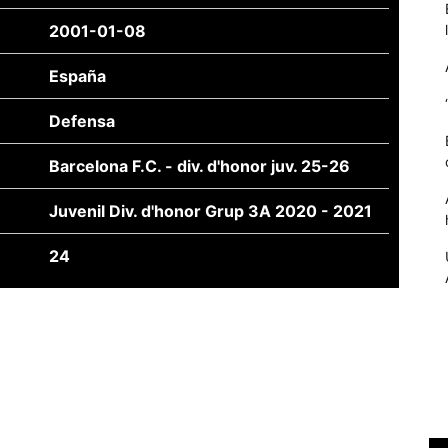
2001-01-08
España
Defensa
Barcelona F.C. - div. d'honor juv. 25-26
Juvenil Div. d'honor Grup 3A 2020 - 2021
24
Necessàries
Aquestes
cookies no
són
opcionals,
són
necessàries
per al
funcionament
tècnic de la