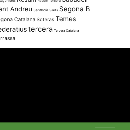
tagonistes
Resum Tercera
Segona B
ant Andreu
Santboià
Sants
Temes
gona Catalana
Soteras
tercera
ederatius
Tercera Catalana
rrassa