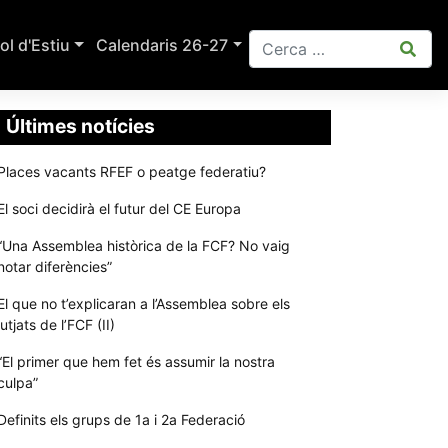
ol d'Estiu
Calendaris 26-27
Últimes notícies
Places vacants RFEF o peatge federatiu?
El soci decidirà el futur del CE Europa
“Una Assemblea històrica de la FCF? No vaig
notar diferències”
El que no t’explicaran a l’Assemblea sobre els
jutjats de l’FCF (II)
“El primer que hem fet és assumir la nostra
culpa”
Definits els grups de 1a i 2a Federació