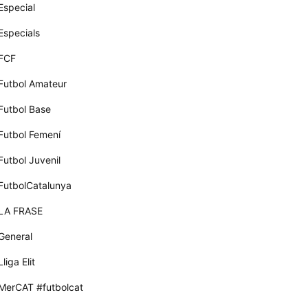
Especial
Especials
FCF
Futbol Amateur
Futbol Base
Futbol Femení
Futbol Juvenil
FutbolCatalunya
LA FRASE
General
Lliga Elit
MerCAT #futbolcat