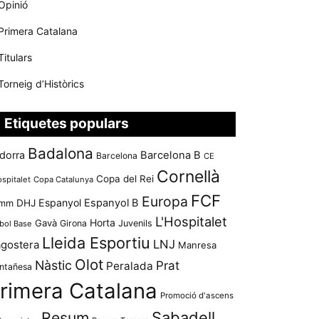
Opinió
Primera Catalana
Titulars
Torneig d’Històrics
Etiquetes populars
Badalona
dorra
Barcelona B
Barcelona
CE
Cornellà
Copa del Rei
ospitalet
Copa Catalunya
FCF
Europa
Espanyol
Espanyol B
mm
DHJ
L'Hospitalet
Horta
Gavà
Girona
Juvenils
bol Base
Lleida Esportiu
LNJ
agostera
Manresa
Olot
Nàstic
Prat
Peralada
ntañesa
rimera Catalana
Promoció d'ascens
Resum
Sabadell