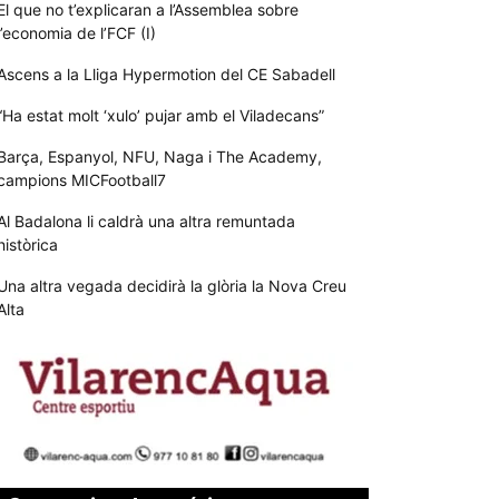
El que no t’explicaran a l’Assemblea sobre
l’economia de l’FCF (I)
Ascens a la Lliga Hypermotion del CE Sabadell
“Ha estat molt ‘xulo’ pujar amb el Viladecans”
Barça, Espanyol, NFU, Naga i The Academy,
campions MICFootball7
Al Badalona li caldrà una altra remuntada
històrica
Una altra vegada decidirà la glòria la Nova Creu
Alta