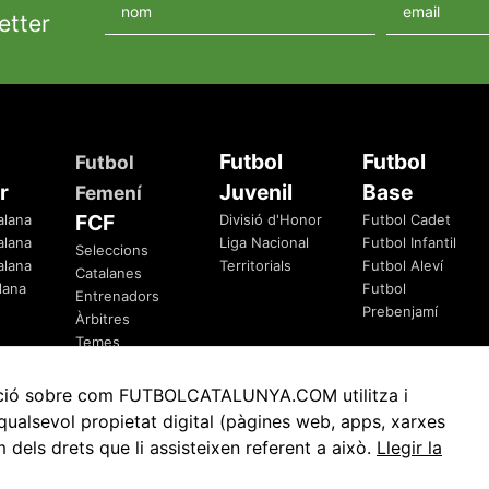
etter
Futbol
Futbol
Futbol
r
Juvenil
Base
Femení
FCF
alana
Divisió d'Honor
Futbol Cadet
alana
Liga Nacional
Futbol Infantil
Seleccions
alana
Territorials
Futbol Aleví
Catalanes
lana
Futbol
Entrenadors
Prebenjamí
Àrbitres
Temes
Federatius
rmació sobre com FUTBOLCATALUNYA.COM utilitza i
ualsevol propietat digital (pàgines web, apps, xarxes
ls drets que li assisteixen referent a això.
Llegir la
Avis Legal
Política de Privacitat
Política de Cookies