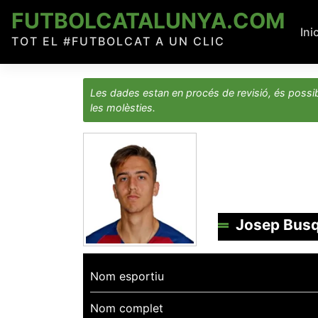
Skip
FUTBOLCATALUNYA.COM
to
Ini
TOT EL #FUTBOLCAT A UN CLIC
content
Les dades estan en procés de revisió, és possib
les molèsties.
Josep Bus
Nom esportiu
Nom complet