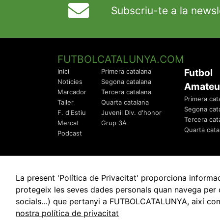
Subscriu-te a la newsl
FUTBOLCATALUNYA.COM
Futbol
Inici
Primera catalana
Notícies
Segona catalana
Amateu
Marcador
Tercera catalana
Primera cat
Taller
Quarta catalana
Segona cat
F. d'Estiu
Juvenil Div. d'honor
Tercera cat
Mercat
Grup 3A
Quarta cata
Podcast
La present 'Política de Privacitat' proporciona info
protegeix les seves dades personals quan navega per q
socials…) que pertanyi a FUTBOLCATALUNYA, així com de
© 2010 - 2026
FutbolCatalunya.com
nostra política de privacitat