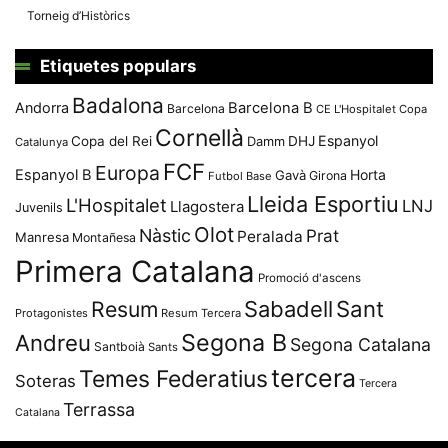
Torneig d’Històrics
Etiquetes populars
Badalona
Andorra
Barcelona B
Barcelona
CE L'Hospitalet
Copa
Cornellà
Espanyol
Copa del Rei
Damm
DHJ
Catalunya
FCF
Europa
Espanyol B
Horta
Gavà
Girona
Futbol Base
Lleida Esportiu
L'Hospitalet
LNJ
Llagostera
Juvenils
Olot
Nàstic
Prat
Peralada
Manresa
Montañesa
Primera Catalana
Promoció d'ascens
Resum
Sabadell
Sant
Protagonistes
Resum Tercera
Segona B
Andreu
Segona Catalana
Santboià
Sants
tercera
Temes Federatius
Soteras
Tercera
Terrassa
Catalana