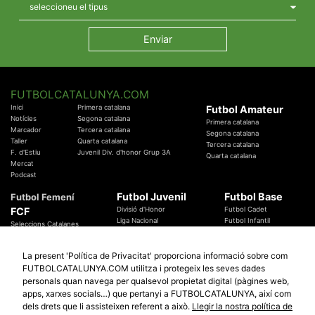
FUTBOLCATALUNYA.COM
Inici
Primera catalana
Futbol Amateur
Notícies
Segona catalana
Primera catalana
Marcador
Tercera catalana
Segona catalana
Taller
Quarta catalana
Tercera catalana
F. d'Estiu
Juvenil Div. d'honor Grup 3A
Quarta catalana
Mercat
Podcast
Futbol Juvenil
Futbol Base
Futbol Femení
FCF
Divisió d'Honor
Futbol Cadet
Liga Nacional
Futbol Infantil
Seleccions Catalanes
Territorials
Futbol Aleví
Entrenadors
Futbol Prebenjamí
Àrbitres
La present 'Política de Privacitat' proporciona informació sobre com
Temes Federatius
FUTBOLCATALUNYA.COM utilitza i protegeix les seves dades
Futbol Catalunya
Especials
personals quan navega per qualsevol propietat digital (pàgines web,
Promocions
apps, xarxes socials…) que pertanyi a FUTBOLCATALUNYA, així com
Copa Catalunya Absoluta 2019
Sortejos
Copa del Rei 2019 - 2020
dels drets que li assisteixen referent a això.
Llegir la nostra política de
Participació
Copa RFEF 2019 - 2020