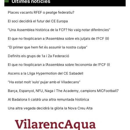
Últimes notícies
Places vacants RFEF o peatge federatiu?
El soci decidirà el futur del CE Europa
“Una Assemblea històrica de la FCF? No vaig notar diferències”
Necessàries
El que no t’explicaran a l’Assemblea sobre els jutjats de l’FCF (II)
Aquestes
cookies no
“El primer que hem fet és assumir la nostra culpa”
són
opcionals,
Definits els grups de 1a i 2a Federació
són
necessàries
El que no t’explicaran a l’Assemblea sobre l’economia de l’FCF (I)
per al
funcionament
Ascens a la Lliga Hypermotion del CE Sabadell
tècnic de la
web.
“Ha estat molt ‘xulo’ pujar amb el Viladecans”
Barça, Espanyol, NFU, Naga i The Academy, campions MICFootball7
Estadístiques
Al Badalona li caldrà una altra remuntada històrica
Recopilem
dades
Una altra vegada decidirà la glòria la Nova Creu Alta
estadístiques
de manera
anònima d'ús
del lloc web
per a millorar