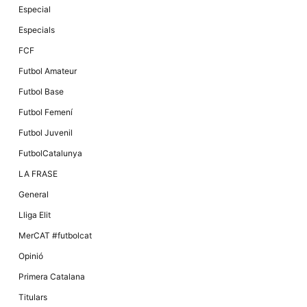
Màrqueting
Especial
En compartir
els teus
Especials
interessos i
comportament
FCF
mentre
navegues pel
Futbol Amateur
nostre lloc
web
Futbol Base
incrementes
la possibilitat
Futbol Femení
de mirar
només
Futbol Juvenil
anuncis,
ofertes i
FutbolCatalunya
contingut
personalitzat.
LA FRASE
General
Lliga Elit
MerCAT #futbolcat
Opinió
Primera Catalana
Titulars