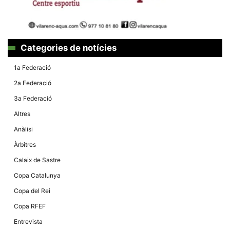
la funcionalitat
i la seva
estructura.
Categories de notícies
Experiència
d'usuari
1a Federació
Alguns
components
2a Federació
tècnics del
nostre lloc web
3a Federació
emmagatzemen
dades en el seu
Altres
dispositiu que
permeten que el
Anàlisi
lloc funcioni tan
bé com sigui
Àrbitres
possible. Si
rebutja
Calaix de Sastre
aquestes
cookies
Copa Catalunya
algunes
funcionalitats
Copa del Rei
desapareixeran
del lloc web.
Copa RFEF
Entrevista