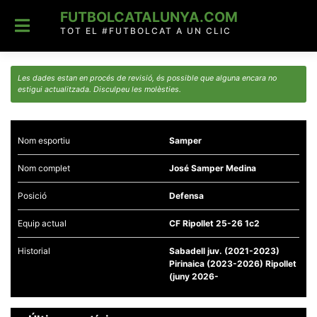
Skip
FUTBOLCATALUNYA.COM
to
content
TOT EL #FUTBOLCAT A UN CLIC
Les dades estan en procés de revisió, és possible que alguna encara no
estigui actualitzada. Disculpeu les molèsties.
Nom esportiu
Samper
Nom complet
José Samper Medina
Posició
Defensa
Equip actual
CF Ripollet 25-26 1c2
Historial
Sabadell juv. (2021-2023)
Pirinaica (2023-2026) Ripollet
(juny 2026-