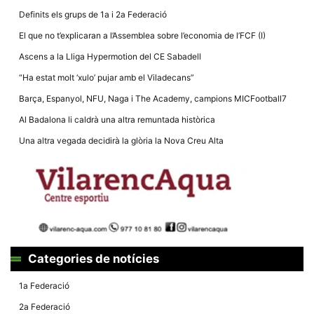
la funcionalitat
Definits els grups de 1a i 2a Federació
i la seva
estructura.
El que no t’explicaran a l’Assemblea sobre l’economia de l’FCF (I)
Ascens a la Lliga Hypermotion del CE Sabadell
Experiència
“Ha estat molt ‘xulo’ pujar amb el Viladecans”
d'usuari
Alguns
Barça, Espanyol, NFU, Naga i The Academy, campions MICFootball7
components
tècnics del
Al Badalona li caldrà una altra remuntada històrica
nostre lloc web
emmagatzemen
Una altra vegada decidirà la glòria la Nova Creu Alta
dades en el seu
dispositiu que
permeten que el
lloc funcioni tan
bé com sigui
possible. Si
rebutja
aquestes
cookies
algunes
funcionalitats
Categories de notícies
desapareixeran
del lloc web.
1a Federació
2a Federació