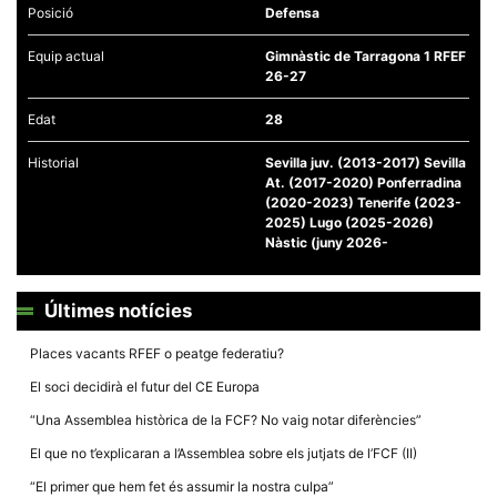
Posició
Defensa
Equip actual
Gimnàstic de Tarragona 1 RFEF
26-27
Edat
28
Necessàries
Aquestes
Historial
Sevilla juv. (2013-2017) Sevilla
cookies no
At. (2017-2020) Ponferradina
són
opcionals,
(2020-2023) Tenerife (2023-
són
2025) Lugo (2025-2026)
necessàries
Nàstic (juny 2026-
per al
funcionament
tècnic de la
web.
Últimes notícies
Places vacants RFEF o peatge federatiu?
Estadístiques
El soci decidirà el futur del CE Europa
Recopilem
dades
“Una Assemblea històrica de la FCF? No vaig notar diferències”
estadístiques
de manera
El que no t’explicaran a l’Assemblea sobre els jutjats de l’FCF (II)
anònima d'ús
del lloc web
“El primer que hem fet és assumir la nostra culpa”
per a millorar