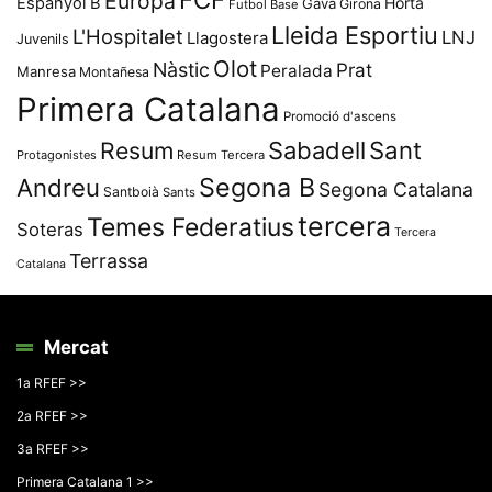
Europa
Espanyol B
Horta
Gavà
Girona
Futbol Base
Lleida Esportiu
L'Hospitalet
LNJ
Llagostera
Juvenils
Olot
Nàstic
Prat
Peralada
Manresa
Montañesa
Primera Catalana
Promoció d'ascens
Resum
Sabadell
Sant
Protagonistes
Resum Tercera
Segona B
Andreu
Segona Catalana
Santboià
Sants
tercera
Temes Federatius
Soteras
Tercera
Terrassa
Catalana
Mercat
1a RFEF >>
2a RFEF >>
3a RFEF >>
Primera Catalana 1 >>