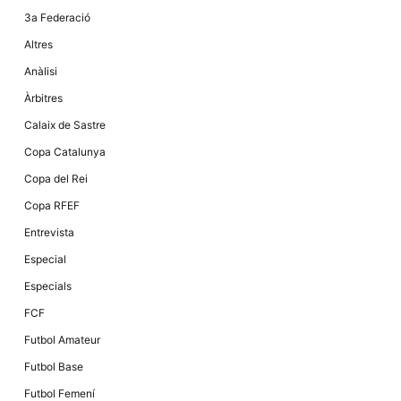
Màrqueting
En compartir
3a Federació
els teus
interessos i
Altres
comportament
mentre
Anàlisi
navegues pel
nostre lloc
Àrbitres
web
incrementes
Calaix de Sastre
la possibilitat
de mirar
Copa Catalunya
només
anuncis,
Copa del Rei
ofertes i
contingut
Copa RFEF
personalitzat.
Entrevista
Especial
Especials
FCF
Futbol Amateur
Futbol Base
Futbol Femení