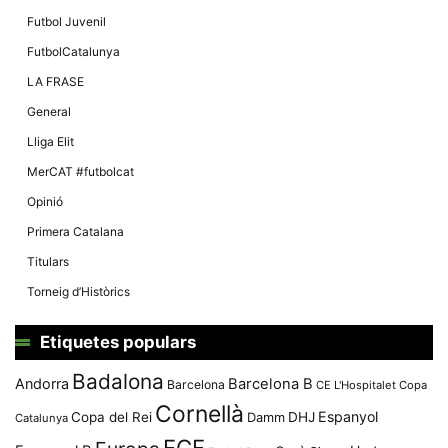
Futbol Juvenil
FutbolCatalunya
LA FRASE
General
Lliga Elit
MerCAT #futbolcat
Opinió
Primera Catalana
Titulars
Torneig d’Històrics
Etiquetes populars
Badalona
Andorra
Barcelona B
Barcelona
CE L'Hospitalet
Copa
Cornellà
Espanyol
Copa del Rei
Damm
DHJ
Catalunya
FCF