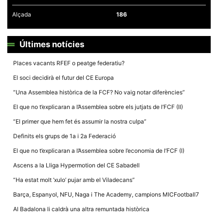
la funcionalitat
i la seva
Alçada
186
estructura.
Últimes notícies
Experiència
d'usuari
Places vacants RFEF o peatge federatiu?
Alguns
components
El soci decidirà el futur del CE Europa
tècnics del
nostre lloc web
“Una Assemblea històrica de la FCF? No vaig notar diferències”
emmagatzemen
dades en el seu
El que no t’explicaran a l’Assemblea sobre els jutjats de l’FCF (II)
dispositiu que
permeten que el
“El primer que hem fet és assumir la nostra culpa”
lloc funcioni tan
bé com sigui
Definits els grups de 1a i 2a Federació
possible. Si
rebutja
El que no t’explicaran a l’Assemblea sobre l’economia de l’FCF (I)
aquestes
cookies
Ascens a la Lliga Hypermotion del CE Sabadell
algunes
funcionalitats
“Ha estat molt ‘xulo’ pujar amb el Viladecans”
desapareixeran
del lloc web.
Barça, Espanyol, NFU, Naga i The Academy, campions MICFootball7
Al Badalona li caldrà una altra remuntada històrica