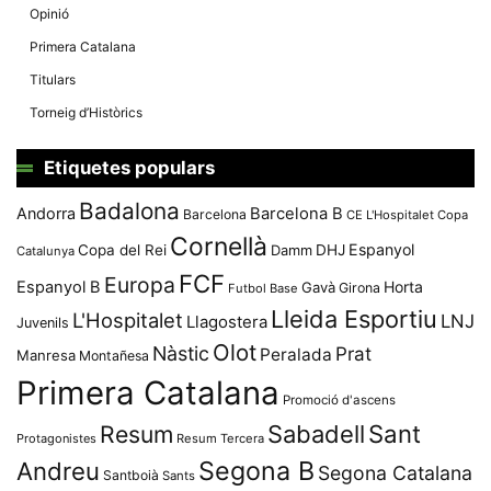
Opinió
Primera Catalana
Titulars
Torneig d’Històrics
Etiquetes populars
Badalona
Andorra
Barcelona B
Barcelona
CE L'Hospitalet
Copa
Cornellà
Espanyol
Copa del Rei
Damm
DHJ
Catalunya
FCF
Europa
Espanyol B
Horta
Gavà
Girona
Futbol Base
Lleida Esportiu
L'Hospitalet
LNJ
Llagostera
Juvenils
Olot
Nàstic
Prat
Peralada
Manresa
Montañesa
Primera Catalana
Promoció d'ascens
Resum
Sabadell
Sant
Protagonistes
Resum Tercera
Segona B
Andreu
Segona Catalana
Santboià
Sants