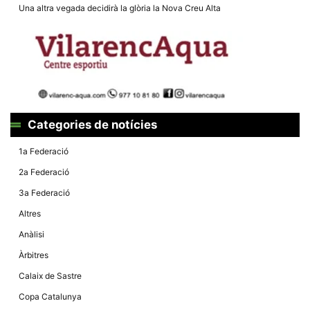
Màrqueting
Una altra vegada decidirà la glòria la Nova Creu Alta
En compartir
els teus
interessos i
comportament
mentre
navegues pel
nostre lloc
web
incrementes
la possibilitat
de mirar
Categories de notícies
només
anuncis,
ofertes i
1a Federació
contingut
personalitzat.
2a Federació
3a Federació
Altres
Anàlisi
Àrbitres
Calaix de Sastre
Copa Catalunya