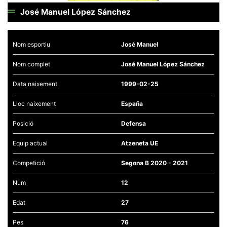
José Manuel López Sánchez
Nom esportiu
José Manuel
Necessàries
Nom complet
José Manuel López Sánchez
Aquestes
cookies no
Data naixement
1999-02-25
són
opcionals,
són
Lloc naixement
España
necessàries
per al
funcionament
Posició
Defensa
tècnic de la
web.
Equip actual
Atzeneta UE
Competició
Segona B 2020 - 2021
Estadístiques
Recopilem
Num
12
dades
estadístiques
de manera
Edat
27
anònima d'ús
del lloc web
Pes
76
per a millorar