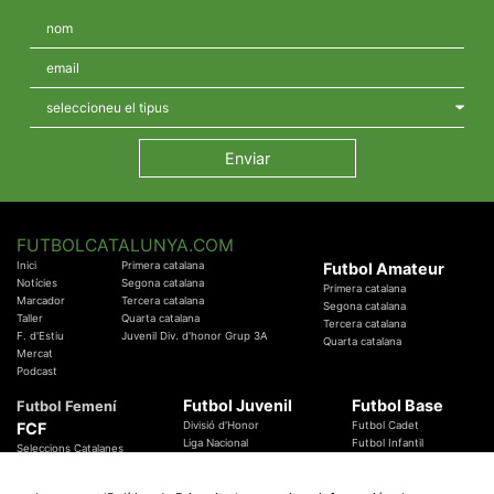
FUTBOLCATALUNYA.COM
Inici
Primera catalana
Futbol Amateur
Notícies
Segona catalana
Primera catalana
Marcador
Tercera catalana
Segona catalana
Taller
Quarta catalana
Tercera catalana
F. d'Estiu
Juvenil Div. d'honor Grup 3A
Quarta catalana
Mercat
Podcast
Futbol Juvenil
Futbol Base
Futbol Femení
FCF
Divisió d'Honor
Futbol Cadet
Liga Nacional
Futbol Infantil
Seleccions Catalanes
Territorials
Futbol Aleví
Entrenadors
Futbol Prebenjamí
Àrbitres