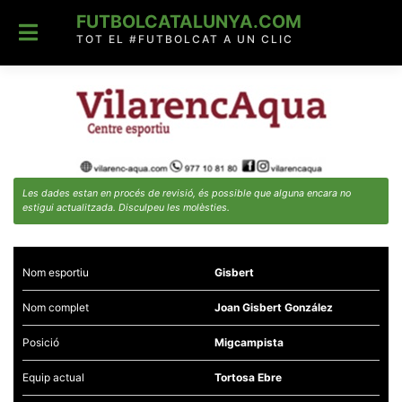
Skip
FUTBOLCATALUNYA.COM
to
content
TOT EL #FUTBOLCAT A UN CLIC
Les dades estan en procés de revisió, és possible que alguna encara no
estigui actualitzada. Disculpeu les molèsties.
Nom esportiu
Gisbert
Nom complet
Joan Gisbert González
Posició
Migcampista
Equip actual
Tortosa Ebre