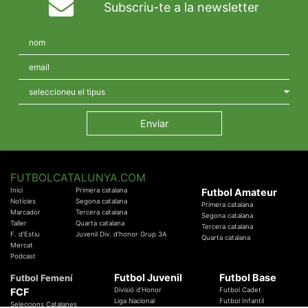
Subscriu-te a la newsletter
FUTBOLCATALUNYA.COM
Inici
Primera catalana
Futbol Amateur
Notícies
Segona catalana
Primera catalana
Marcador
Tercera catalana
Segona catalana
Taller
Quarta catalana
Tercera catalana
F. d'Estiu
Juvenil Div. d'honor Grup 3A
Quarta catalana
Mercat
Podcast
Futbol Juvenil
Futbol Base
Futbol Femení
FCF
Divisió d'Honor
Futbol Cadet
Liga Nacional
Futbol Infantil
Seleccions Catalanes