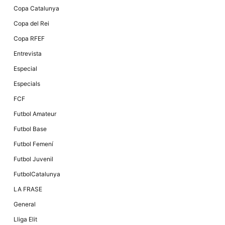
Màrqueting
Copa Catalunya
En compartir
els teus
Copa del Rei
interessos i
comportament
Copa RFEF
mentre
navegues pel
Entrevista
nostre lloc
web
Especial
incrementes
la possibilitat
Especials
de mirar
només
FCF
anuncis,
ofertes i
Futbol Amateur
contingut
personalitzat.
Futbol Base
Futbol Femení
Futbol Juvenil
FutbolCatalunya
LA FRASE
General
Lliga Elit