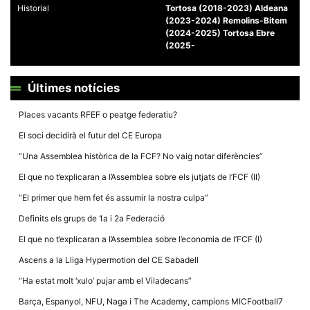
Historial
Tortosa (2018-2023) Aldeana
(2023-2024) Remolins-Bitem
(2024-2025) Tortosa Ebre
(2025-
Necessàries
Últimes notícies
Aquestes
cookies no
Places vacants RFEF o peatge federatiu?
són
opcionals,
El soci decidirà el futur del CE Europa
són
necessàries
“Una Assemblea històrica de la FCF? No vaig notar diferències”
per al
funcionament
El que no t’explicaran a l’Assemblea sobre els jutjats de l’FCF (II)
tècnic de la
web.
“El primer que hem fet és assumir la nostra culpa”
Definits els grups de 1a i 2a Federació
Estadístiques
El que no t’explicaran a l’Assemblea sobre l’economia de l’FCF (I)
Recopilem
dades
Ascens a la Lliga Hypermotion del CE Sabadell
estadístiques
de manera
“Ha estat molt ‘xulo’ pujar amb el Viladecans”
anònima d'ús
del lloc web
Barça, Espanyol, NFU, Naga i The Academy, campions MICFootball7
per a millorar