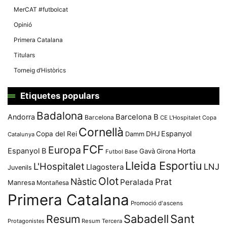
MerCAT #futbolcat
Opinió
Primera Catalana
Titulars
Torneig d’Històrics
Etiquetes populars
Badalona
Andorra
Barcelona B
Barcelona
CE L'Hospitalet
Copa
Cornellà
Espanyol
Copa del Rei
Damm
DHJ
Catalunya
FCF
Europa
Espanyol B
Horta
Gavà
Girona
Futbol Base
Lleida Esportiu
L'Hospitalet
LNJ
Llagostera
Juvenils
Olot
Nàstic
Prat
Peralada
Manresa
Montañesa
Primera Catalana
Promoció d'ascens
Resum
Sabadell
Sant
Protagonistes
Resum Tercera