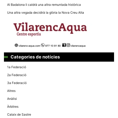
la funcionalitat
Al Badalona li caldrà una altra remuntada històrica
i la seva
estructura.
Una altra vegada decidirà la glòria la Nova Creu Alta
Experiència
d'usuari
Alguns
components
tècnics del
nostre lloc web
emmagatzemen
dades en el seu
Categories de notícies
dispositiu que
permeten que el
lloc funcioni tan
1a Federació
bé com sigui
possible. Si
2a Federació
rebutja
aquestes
3a Federació
cookies
algunes
Altres
funcionalitats
desapareixeran
Anàlisi
del lloc web.
Àrbitres
Calaix de Sastre