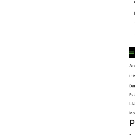
mentre
navegues pel
nostre lloc
web
incrementes la
possibilitat de
mirar només
anuncis,
ofertes i
contingut
personalitzat.
An
L'H
Da
Fut
Ll
Mo
P