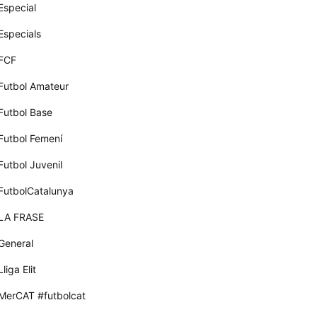
Especial
Especials
FCF
Futbol Amateur
Futbol Base
Futbol Femení
Futbol Juvenil
FutbolCatalunya
LA FRASE
General
Lliga Elit
MerCAT #futbolcat