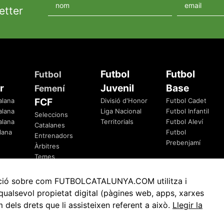
etter
Futbol
Futbol
Futbol
r
Juvenil
Base
Femení
FCF
alana
Divisió d'Honor
Futbol Cadet
alana
Liga Nacional
Futbol Infantil
Seleccions
alana
Territorials
Futbol Aleví
Catalanes
lana
Futbol
Entrenadors
Prebenjamí
Àrbitres
Temes
Federatius
rmació sobre com FUTBOLCATALUNYA.COM utilitza i
ualsevol propietat digital (pàgines web, apps, xarxes
ls drets que li assisteixen referent a això.
Llegir la
Avis Legal
Política de Privacitat
Política de Cookies