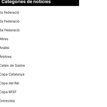
Categories de notícies
1a Federació
2a Federació
3a Federació
Altres
Anàlisi
Àrbitres
Calaix de Sastre
Copa Catalunya
Copa del Rei
Copa RFEF
Entrevista