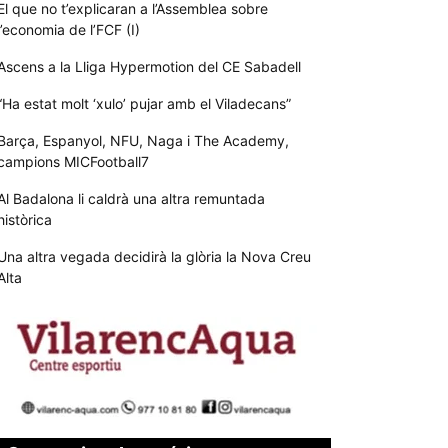
El que no t’explicaran a l’Assemblea sobre
l’economia de l’FCF (I)
Ascens a la Lliga Hypermotion del CE Sabadell
“Ha estat molt ‘xulo’ pujar amb el Viladecans”
Barça, Espanyol, NFU, Naga i The Academy,
campions MICFootball7
Al Badalona li caldrà una altra remuntada
històrica
Una altra vegada decidirà la glòria la Nova Creu
Alta