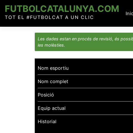
Skip
FUTBOLCATALUNYA.COM
to
Ini
TOT EL #FUTBOLCAT A UN CLIC
content
Les dades estan en procés de revisió, és possib
les molèsties.
Nom esportiu
Nom complet
Posició
Equip actual
Historial