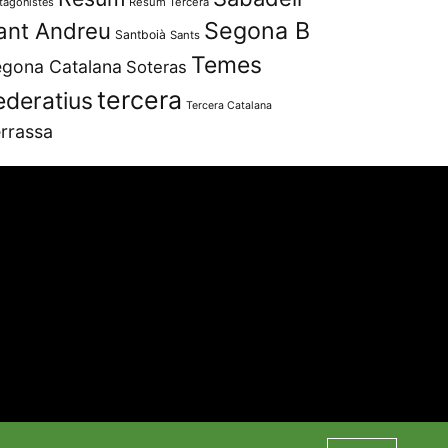
tagonistes
Resum Tercera
Segona B
ant Andreu
Santboià
Sants
Temes
gona Catalana
Soteras
tercera
ederatius
Tercera Catalana
rrassa