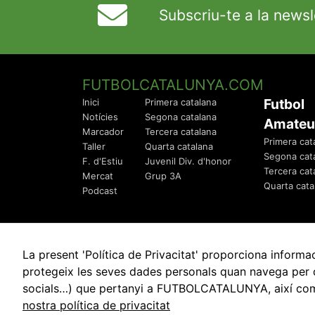
Subscriu-te a la newsl
FUTBOLCATALUNYA.COM
Futbol
Inici
Primera catalana
Notícies
Segona catalana
Amateu
Marcador
Tercera catalana
Primera cat
Taller
Quarta catalana
Segona cat
F. d'Estiu
Juvenil Div. d'honor
Tercera cat
Mercat
Grup 3A
Quarta cata
Podcast
La present 'Política de Privacitat' proporciona info
protegeix les seves dades personals quan navega per q
socials…) que pertanyi a FUTBOLCATALUNYA, així com de
© 2010 - 2026
FutbolCatalunya.com
nostra política de privacitat