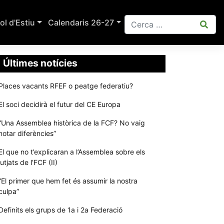
ol d'Estiu
Calendaris 26-27
Últimes notícies
Places vacants RFEF o peatge federatiu?
El soci decidirà el futur del CE Europa
“Una Assemblea històrica de la FCF? No vaig
notar diferències”
El que no t’explicaran a l’Assemblea sobre els
jutjats de l’FCF (II)
“El primer que hem fet és assumir la nostra
culpa”
Definits els grups de 1a i 2a Federació