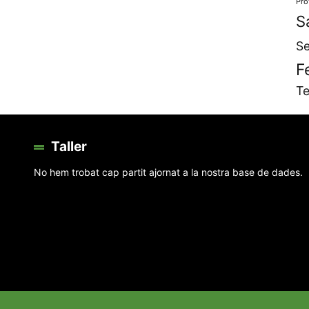
Pro
S
Se
F
Te
Taller
No hem trobat cap partit ajornat a la nostra base de dades.