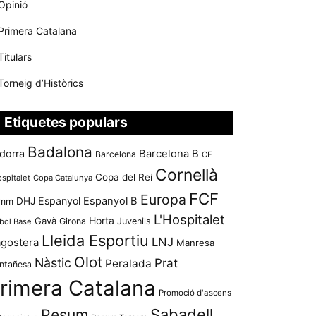
Opinió
Primera Catalana
Titulars
Torneig d’Històrics
Etiquetes populars
Badalona
dorra
Barcelona B
Barcelona
CE
Cornellà
Copa del Rei
ospitalet
Copa Catalunya
FCF
Europa
Espanyol
Espanyol B
mm
DHJ
L'Hospitalet
Horta
Gavà
Girona
Juvenils
bol Base
Lleida Esportiu
LNJ
agostera
Manresa
Olot
Nàstic
Prat
Peralada
ntañesa
rimera Catalana
Promoció d'ascens
Resum
Sabadell