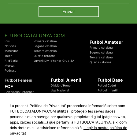
FUTBOLCATALUNYA.COM
Inici
Primera catalana
Futbol Amateur
Notícies
Segona catalana
Primera catalana
Marcador
Tercera catalana
Segona catalana
Taller
Quarta catalana
Tercera catalana
F. d'Estiu
Juvenil Div. d'honor Grup 3A
Quarta catalana
Mercat
Podcast
Futbol Juvenil
Futbol Base
Futbol Femení
FCF
Divisió d'Honor
Futbol Cadet
Liga Nacional
Futbol Infantil
Seleccions Catalanes
Territorials
Futbol Aleví
Entrenadors
Futbol Prebenjamí
Àrbitres
La present 'Política de Privacitat' proporciona informació sobre com
Temes Federatius
FUTBOLCATALUNYA.COM utilitza i protegeix les seves dades
Futbol Catalunya
Especials
personals quan navega per qualsevol propietat digital (pàgines web,
Promocions
apps, xarxes socials…) que pertanyi a FUTBOLCATALUNYA, així com
Copa Catalunya Absoluta 2019
Sortejos
Copa del Rei 2019 - 2020
dels drets que li assisteixen referent a això.
Llegir la nostra política de
Participació
Copa RFEF 2019 - 2020
privacitat
Copa Catalunya Amateur 2019