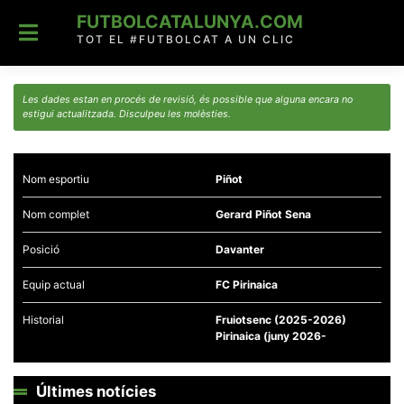
Skip
FUTBOLCATALUNYA.COM
to
content
TOT EL #FUTBOLCAT A UN CLIC
Les dades estan en procés de revisió, és possible que alguna encara no
estigui actualitzada. Disculpeu les molèsties.
Nom esportiu
Piñot
Nom complet
Gerard Piñot Sena
Posició
Davanter
Equip actual
FC Pirinaica
Historial
Fruiotsenc (2025-2026)
Pirinaica (juny 2026-
Últimes notícies