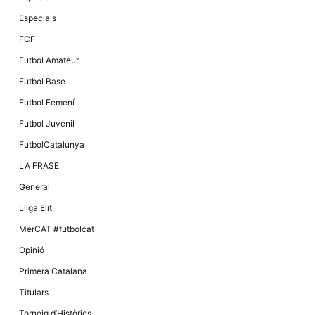
Màrqueting
En compartir
Especials
els teus
interessos i
FCF
comportament
mentre
Futbol Amateur
navegues pel
nostre lloc
Futbol Base
web
incrementes
Futbol Femení
la possibilitat
de mirar
Futbol Juvenil
només
anuncis,
FutbolCatalunya
ofertes i
contingut
LA FRASE
personalitzat.
General
Lliga Elit
MerCAT #futbolcat
Opinió
Primera Catalana
Titulars
Torneig d’Històrics