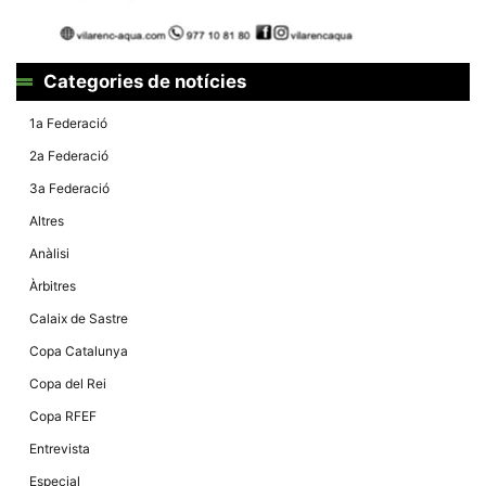
la funcionalitat
i la seva
estructura.
Categories de notícies
Experiència
1a Federació
d'usuari
Alguns
2a Federació
components
tècnics del
3a Federació
nostre lloc web
emmagatzemen
Altres
dades en el seu
dispositiu que
Anàlisi
permeten que el
lloc funcioni tan
Àrbitres
bé com sigui
possible. Si
Calaix de Sastre
rebutja
aquestes
Copa Catalunya
cookies
algunes
Copa del Rei
funcionalitats
desapareixeran
Copa RFEF
del lloc web.
Entrevista
Especial