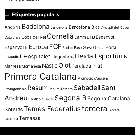
Etiquetes populars
Badalona
Andorra
Barcelona B
Barcelona
CE L'Hospitalet
Copa
Cornellà
Espanyol
Copa del Rei
Damm
DHJ
Catalunya
FCF
Europa
Espanyol B
Horta
Gavà
Girona
Futbol Base
Lleida Esportiu
L'Hospitalet
LNJ
Llagostera
Juvenils
Olot
Nàstic
Prat
Peralada
Manresa
Montañesa
Primera Catalana
Promoció d'ascens
Resum
Sabadell
Sant
Protagonistes
Resum Tercera
Segona B
Andreu
Segona Catalana
Santboià
Sants
tercera
Temes Federatius
Soteras
Tercera
Terrassa
Catalana