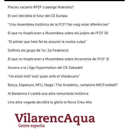
Places vacants RFEF o peatge federatiu?
El soci decidirà el futur del CE Europa
“Una Assemblea històrica de la FCF? No vaig notar diferències”
El que no t’explicaran a l’Assemblea sobre els jutjats de l’FCF (II)
Necessàries
Aquestes
“El primer que hem fet és assumir la nostra culpa”
cookies no
són
Definits els grups de 1a i 2a Federació
opcionals,
són
El que no t’explicaran a l’Assemblea sobre l’economia de l’FCF (I)
necessàries
per al
Ascens a la Lliga Hypermotion del CE Sabadell
funcionament
tècnic de la
“Ha estat molt ‘xulo’ pujar amb el Viladecans”
web.
Barça, Espanyol, NFU, Naga i The Academy, campions MICFootball7
Al Badalona li caldrà una altra remuntada històrica
Estadístiques
Recopilem
Una altra vegada decidirà la glòria la Nova Creu Alta
dades
estadístiques
de manera
anònima d'ús
del lloc web
per a millorar