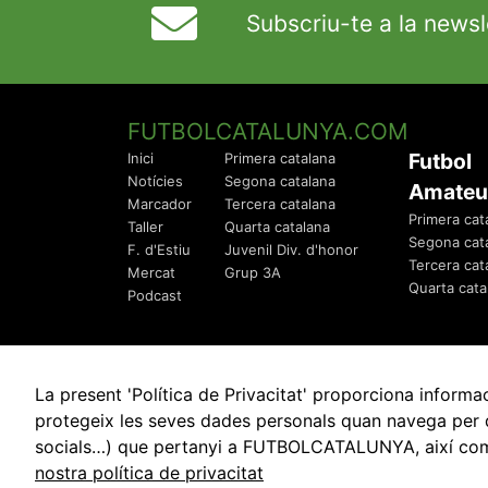
Subscriu-te a la newsl
FUTBOLCATALUNYA.COM
Futbol
Inici
Primera catalana
Notícies
Segona catalana
Amateu
Marcador
Tercera catalana
Primera cat
Taller
Quarta catalana
Segona cat
F. d'Estiu
Juvenil Div. d'honor
Tercera cat
Mercat
Grup 3A
Quarta cata
Podcast
La present 'Política de Privacitat' proporciona info
protegeix les seves dades personals quan navega per q
socials…) que pertanyi a FUTBOLCATALUNYA, així com de
© 2010 - 2026
FutbolCatalunya.com
nostra política de privacitat