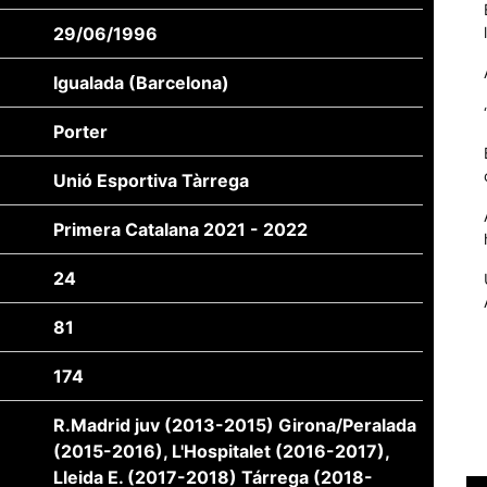
29/06/1996
Igualada (Barcelona)
Porter
Unió Esportiva Tàrrega
Primera Catalana 2021 - 2022
24
Necessàries
Aquestes
81
cookies no
són
opcionals,
174
són
necessàries
R.Madrid juv (2013-2015) Girona/Peralada
per al
(2015-2016), L'Hospitalet (2016-2017),
funcionament
Lleida E. (2017-2018) Tárrega (2018-
tècnic de la