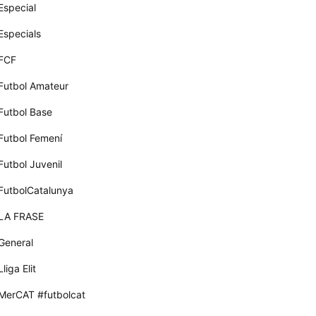
Especial
Especials
FCF
Futbol Amateur
Futbol Base
Futbol Femení
Futbol Juvenil
FutbolCatalunya
LA FRASE
General
Lliga Elit
MerCAT #futbolcat