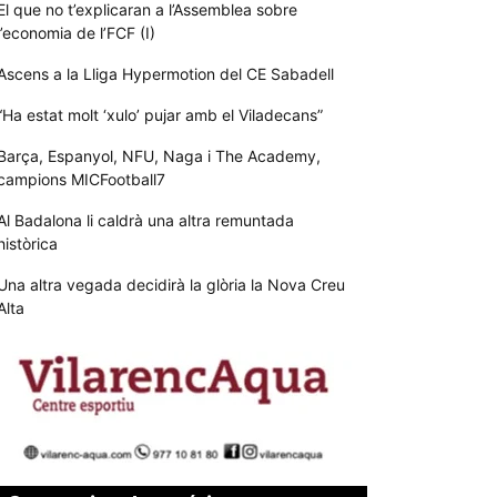
El que no t’explicaran a l’Assemblea sobre
l’economia de l’FCF (I)
Ascens a la Lliga Hypermotion del CE Sabadell
“Ha estat molt ‘xulo’ pujar amb el Viladecans”
Barça, Espanyol, NFU, Naga i The Academy,
campions MICFootball7
Al Badalona li caldrà una altra remuntada
històrica
Una altra vegada decidirà la glòria la Nova Creu
Alta