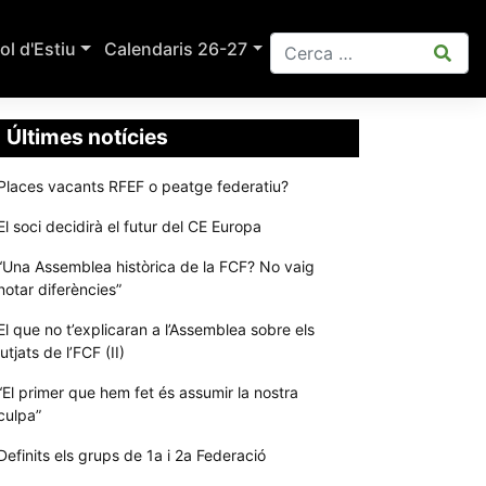
ol d'Estiu
Calendaris 26-27
Últimes notícies
Places vacants RFEF o peatge federatiu?
El soci decidirà el futur del CE Europa
“Una Assemblea històrica de la FCF? No vaig
notar diferències”
El que no t’explicaran a l’Assemblea sobre els
jutjats de l’FCF (II)
“El primer que hem fet és assumir la nostra
culpa”
Definits els grups de 1a i 2a Federació