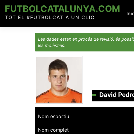
Skip
FUTBOLCATALUNYA.COM
to
Ini
TOT EL #FUTBOLCAT A UN CLIC
content
Les dades estan en procés de revisió, és possib
les molèsties.
David Pedr
Nom esportiu
Nom complet