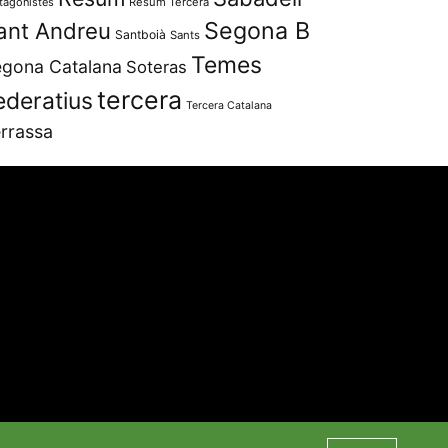
tagonistes
Resum Tercera
Segona B
ant Andreu
Santboià
Sants
Temes
gona Catalana
Soteras
tercera
ederatius
Tercera Catalana
rrassa