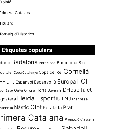
Opinió
Primera Catalana
Titulars
Torneig d’Històrics
Etiquetes populars
Badalona
dorra
Barcelona B
Barcelona
CE
Cornellà
Copa del Rei
ospitalet
Copa Catalunya
FCF
Europa
Espanyol
Espanyol B
mm
DHJ
L'Hospitalet
Horta
Gavà
Girona
Juvenils
bol Base
Lleida Esportiu
LNJ
agostera
Manresa
Olot
Nàstic
Prat
Peralada
ntañesa
rimera Catalana
Promoció d'ascens
Resum
Sabadell