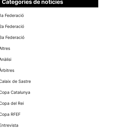
Categories de notícies
1a Federació
2a Federació
3a Federació
Altres
Anàlisi
Àrbitres
Calaix de Sastre
Copa Catalunya
Copa del Rei
Copa RFEF
Entrevista