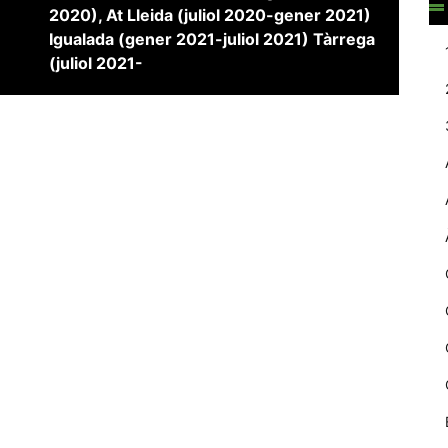
2020), At Lleida (juliol 2020-gener 2021)
web.
Igualada (gener 2021-juliol 2021) Tàrrega
(juliol 2021-
Estadístiques
Recopilem
dades
estadístiques
de manera
anònima d'ús
del lloc web
per a millorar la
funcionalitat i
la seva
estructura.
Experiència
d'usuari
Alguns
components
tècnics del