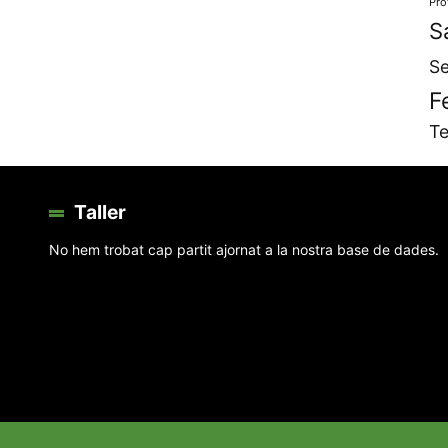
Pro
S
Se
F
Te
Taller
No hem trobat cap partit ajornat a la nostra base de dades.