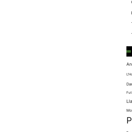
mentre
navegues pel
nostre lloc
web
incrementes la
possibilitat de
mirar només
anuncis,
ofertes i
contingut
personalitzat.
An
L'H
Da
Fut
Ll
Mo
P