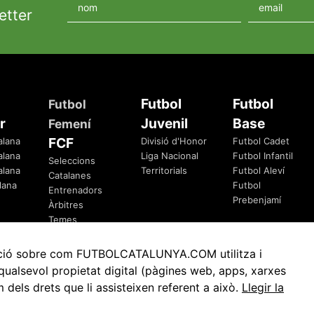
etter
Futbol
Futbol
Futbol
r
Juvenil
Base
Femení
FCF
alana
Divisió d'Honor
Futbol Cadet
alana
Liga Nacional
Futbol Infantil
Seleccions
alana
Territorials
Futbol Aleví
Catalanes
lana
Futbol
Entrenadors
Prebenjamí
Àrbitres
Temes
Federatius
rmació sobre com FUTBOLCATALUNYA.COM utilitza i
ualsevol propietat digital (pàgines web, apps, xarxes
ls drets que li assisteixen referent a això.
Llegir la
Avis Legal
Política de Privacitat
Política de Cookies