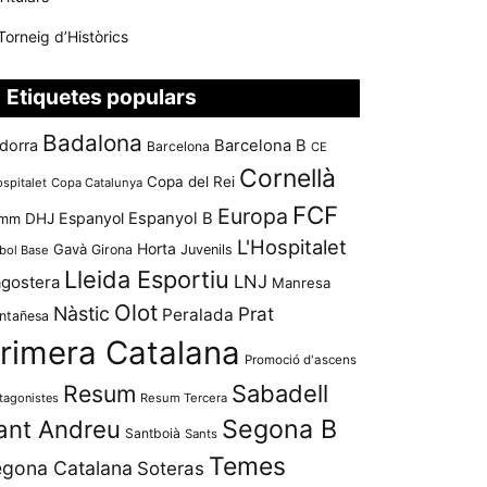
Torneig d’Històrics
Etiquetes populars
Badalona
dorra
Barcelona B
Barcelona
CE
Cornellà
Copa del Rei
ospitalet
Copa Catalunya
FCF
Europa
Espanyol
Espanyol B
mm
DHJ
L'Hospitalet
Horta
Gavà
Girona
Juvenils
bol Base
Lleida Esportiu
LNJ
agostera
Manresa
Olot
Nàstic
Prat
Peralada
ntañesa
rimera Catalana
Promoció d'ascens
Resum
Sabadell
tagonistes
Resum Tercera
Segona B
ant Andreu
Santboià
Sants
Temes
gona Catalana
Soteras