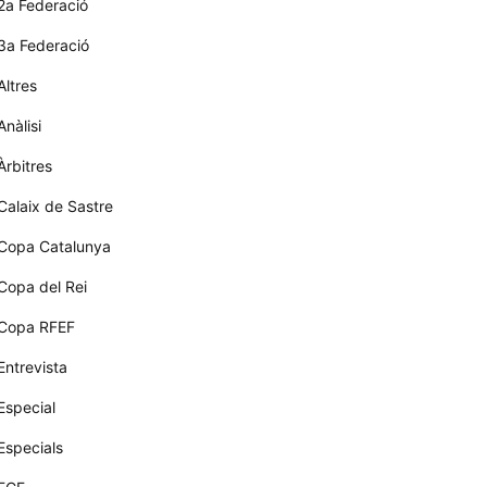
2a Federació
3a Federació
Altres
Anàlisi
Àrbitres
Calaix de Sastre
Copa Catalunya
Copa del Rei
Copa RFEF
Entrevista
Especial
Especials