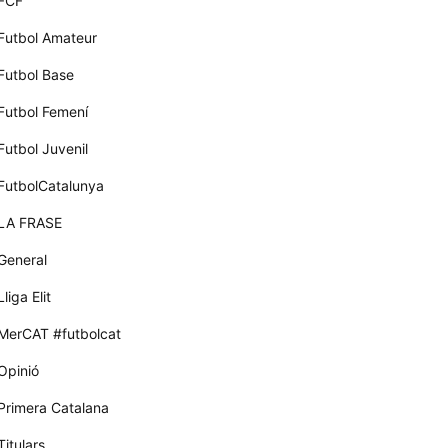
FCF
Futbol Amateur
Futbol Base
Futbol Femení
Futbol Juvenil
FutbolCatalunya
LA FRASE
General
Lliga Elit
MerCAT #futbolcat
Opinió
Primera Catalana
Titulars