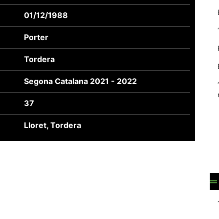
01/12/1988
Porter
Tordera
Segona Catalana 2021 - 2022
37
Lloret, Tordera
Necessàries
Aquestes
cookies no
són
opcionals,
són
necessàries
per al
funcionament
tècnic de la