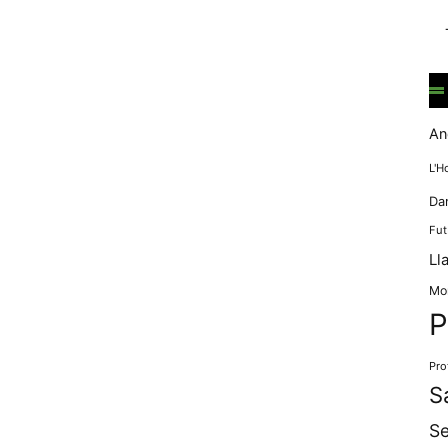
mentre
navegues pel
nostre lloc
web
incrementes la
possibilitat de
mirar només
An
anuncis,
ofertes i
L'H
contingut
Da
personalitzat.
Fut
Ll
Mo
P
Pro
S
Se