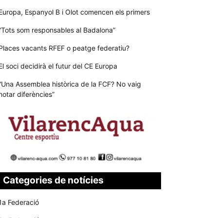
Europa, Espanyol B i Olot comencen els primers
“Tots som responsables al Badalona”
Places vacants RFEF o peatge federatiu?
El soci decidirà el futur del CE Europa
“Una Assemblea històrica de la FCF? No vaig
notar diferències”
Categories de notícies
1a Federació