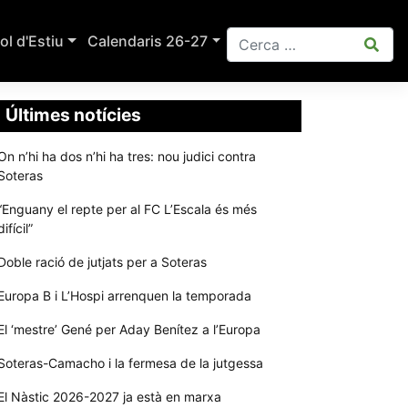
ol d'Estiu
Calendaris 26-27
Últimes notícies
On n’hi ha dos n’hi ha tres: nou judici contra
Soteras
“Enguany el repte per al FC L’Escala és més
difícil”
Doble ració de jutjats per a Soteras
Europa B i L’Hospi arrenquen la temporada
El ‘mestre’ Gené per Aday Benítez a l’Europa
Soteras-Camacho i la fermesa de la jutgessa
El Nàstic 2026-2027 ja està en marxa