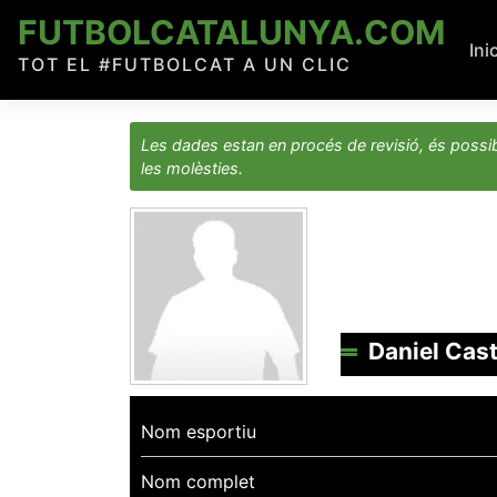
Skip
FUTBOLCATALUNYA.COM
to
Ini
TOT EL #FUTBOLCAT A UN CLIC
content
Les dades estan en procés de revisió, és possib
les molèsties.
Daniel Cast
Nom esportiu
Nom complet