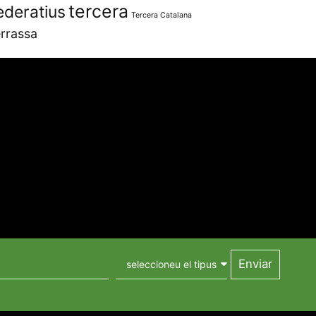
tercera
ederatius
Tercera Catalana
rrassa