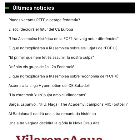
la funcionalitat
Últimes notícies
i la seva
estructura.
Places vacants RFEF o peatge federatiu?
El soci decidirà el futur del CE Europa
Experiència
d'usuari
“Una Assemblea històrica de la FCF? No vaig notar diferències”
Alguns
components
El que no t’explicaran a l’Assemblea sobre els jutjats de l’FCF (II)
tècnics del
nostre lloc web
“El primer que hem fet és assumir la nostra culpa”
emmagatzemen
dades en el seu
Definits els grups de 1a i 2a Federació
dispositiu que
permeten que el
El que no t’explicaran a l’Assemblea sobre l’economia de l’FCF (I)
lloc funcioni tan
bé com sigui
Ascens a la Lliga Hypermotion del CE Sabadell
possible. Si
rebutja
“Ha estat molt ‘xulo’ pujar amb el Viladecans”
aquestes
cookies
Barça, Espanyol, NFU, Naga i The Academy, campions MICFootball7
algunes
funcionalitats
Al Badalona li caldrà una altra remuntada històrica
desapareixeran
del lloc web.
Una altra vegada decidirà la glòria la Nova Creu Alta