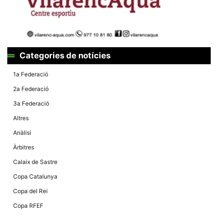
Màrqueting
En compartir
els teus
interessos i
comportament
mentre
navegues pel
nostre lloc
Categories de notícies
web
incrementes
1a Federació
la possibilitat
de mirar
2a Federació
només
anuncis,
3a Federació
ofertes i
contingut
Altres
personalitzat.
Anàlisi
Àrbitres
Calaix de Sastre
Copa Catalunya
Copa del Rei
Copa RFEF