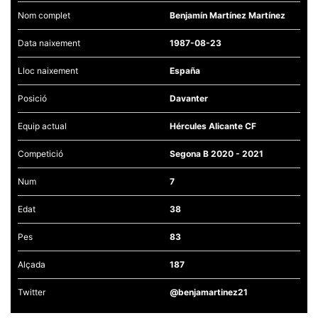
Nom complet
Benjamín Martínez Martínez
Data naixement
1987-08-23
Lloc naixement
España
Necessàries
Aquestes
Posició
Davanter
cookies no
són
Equip actual
Hércules Alicante CF
opcionals,
són
necessàries
Competició
Segona B 2020 - 2021
per al
funcionament
Num
7
tècnic de la
web.
Edat
38
Pes
83
Estadístiques
Recopilem
dades
Alçada
187
estadístiques
de manera
anònima d'ús
Twitter
@benjamartinez21
del lloc web
per a millorar