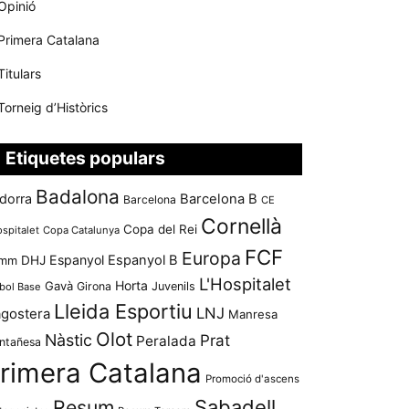
Opinió
Primera Catalana
Titulars
Torneig d’Històrics
Etiquetes populars
Badalona
dorra
Barcelona B
Barcelona
CE
Cornellà
Copa del Rei
ospitalet
Copa Catalunya
FCF
Europa
Espanyol
Espanyol B
mm
DHJ
L'Hospitalet
Horta
Gavà
Girona
Juvenils
bol Base
Lleida Esportiu
LNJ
agostera
Manresa
Olot
Nàstic
Prat
Peralada
ntañesa
rimera Catalana
Promoció d'ascens
Resum
Sabadell