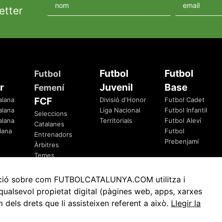
etter
Futbol
Futbol
Futbol
r
Juvenil
Base
Femení
FCF
alana
Divisió d'Honor
Futbol Cadet
alana
Liga Nacional
Futbol Infantil
Seleccions
alana
Territorials
Futbol Aleví
Catalanes
lana
Futbol
Entrenadors
Prebenjamí
Àrbitres
Temes
Federatius
rmació sobre com FUTBOLCATALUNYA.COM utilitza i
ualsevol propietat digital (pàgines web, apps, xarxes
ls drets que li assisteixen referent a això.
Llegir la
Avis Legal
Política de Privacitat
Política de Cookies