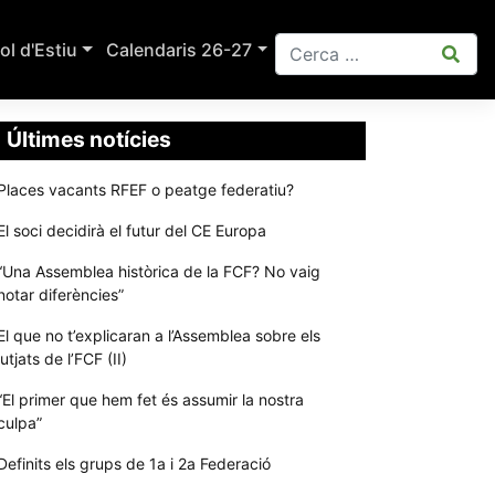
ol d'Estiu
Calendaris 26-27
Últimes notícies
Places vacants RFEF o peatge federatiu?
El soci decidirà el futur del CE Europa
“Una Assemblea històrica de la FCF? No vaig
notar diferències”
El que no t’explicaran a l’Assemblea sobre els
jutjats de l’FCF (II)
“El primer que hem fet és assumir la nostra
culpa”
Definits els grups de 1a i 2a Federació