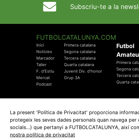
Subscriu-te a la newsl
FUTBOLCATALUNYA.COM
Futbol
Inici
Primera catalana
Notícies
Segona catalana
Amateu
Marcador
Tercera catalana
Primera cat
Taller
Quarta catalana
Segona cat
F. d'Estiu
Juvenil Div. d'honor
Tercera cat
Mercat
Grup 3A
Quarta cata
Podcast
La present 'Política de Privacitat' proporciona info
protegeix les seves dades personals quan navega per q
socials…) que pertanyi a FUTBOLCATALUNYA, així com de
© 2010 - 2026
FutbolCatalunya.com
nostra política de privacitat