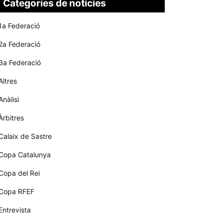
Categories de notícies
1a Federació
2a Federació
3a Federació
Altres
Anàlisi
Àrbitres
Calaix de Sastre
Copa Catalunya
Copa del Rei
Copa RFEF
Entrevista