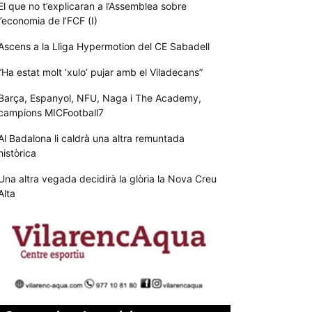
El que no t’explicaran a l’Assemblea sobre
l’economia de l’FCF (I)
Ascens a la Lliga Hypermotion del CE Sabadell
“Ha estat molt ‘xulo’ pujar amb el Viladecans”
Barça, Espanyol, NFU, Naga i The Academy,
campions MICFootball7
Al Badalona li caldrà una altra remuntada
històrica
Una altra vegada decidirà la glòria la Nova Creu
Alta