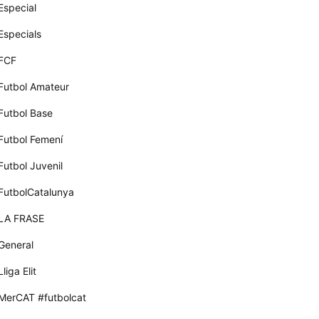
Especial
Especials
FCF
Futbol Amateur
Futbol Base
Futbol Femení
Futbol Juvenil
FutbolCatalunya
LA FRASE
General
Lliga Elit
MerCAT #futbolcat