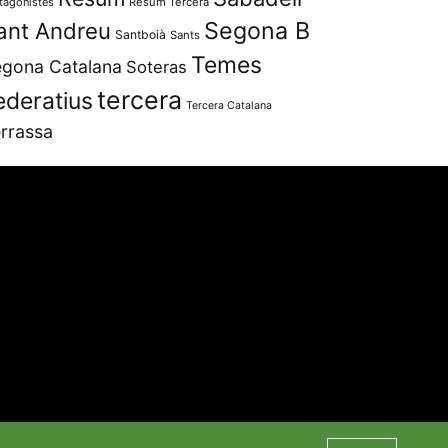
tagonistes
Resum Tercera
Segona B
ant Andreu
Santboià
Sants
Temes
gona Catalana
Soteras
tercera
ederatius
Tercera Catalana
rrassa