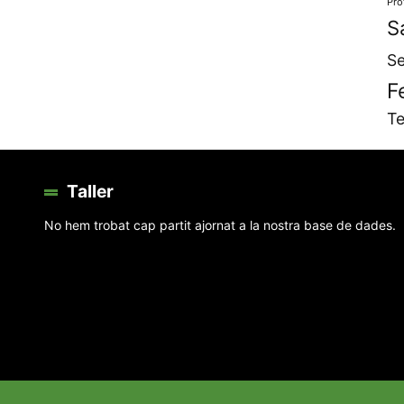
Pro
S
Se
F
Te
Taller
No hem trobat cap partit ajornat a la nostra base de dades.