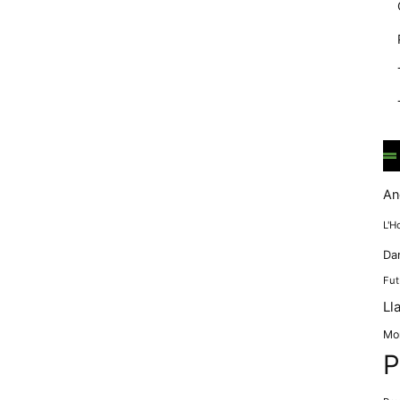
mentre
navegues pel
nostre lloc
web
incrementes la
possibilitat de
mirar només
anuncis,
ofertes i
contingut
personalitzat.
An
L'H
Da
Fut
Ll
Mo
P