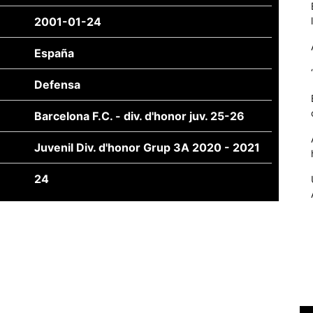
2001-01-24
España
Defensa
Barcelona F.C. - div. d'honor juv. 25-26
Juvenil Div. d'honor Grup 3A 2020 - 2021
24
Necessàries
Aquestes
cookies no
són
opcionals,
són
necessàries
per al
funcionament
tècnic de la