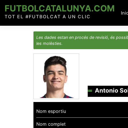
Skip
FUTBOLCATALUNYA.COM
to
Ini
TOT EL #FUTBOLCAT A UN CLIC
content
Les dades estan en procés de revisió, és possib
les molèsties.
Antonio Sol
Nom esportiu
Nom complet