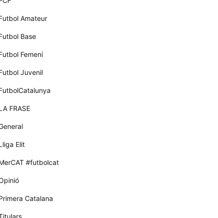
FCF
Futbol Amateur
Futbol Base
Futbol Femení
Futbol Juvenil
FutbolCatalunya
LA FRASE
General
Lliga Elit
MerCAT #futbolcat
Opinió
Primera Catalana
Titulars