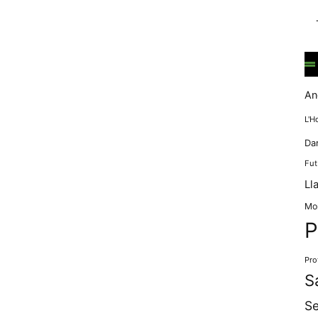
mentre
navegues pel
nostre lloc
web
incrementes la
possibilitat de
mirar només
An
anuncis,
ofertes i
L'H
contingut
Da
personalitzat.
Fut
Ll
Mo
P
Pro
S
Se