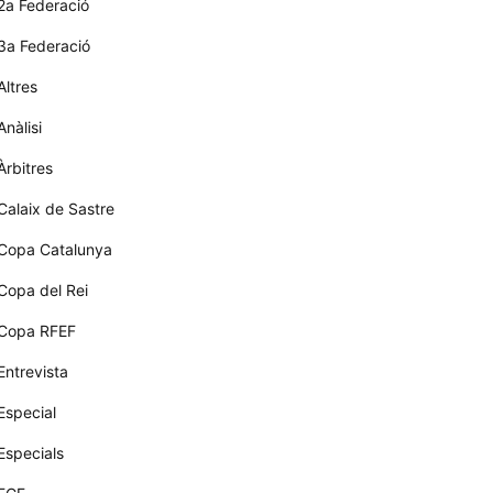
2a Federació
3a Federació
Altres
Anàlisi
Àrbitres
Calaix de Sastre
Copa Catalunya
Copa del Rei
Copa RFEF
Entrevista
Especial
Especials