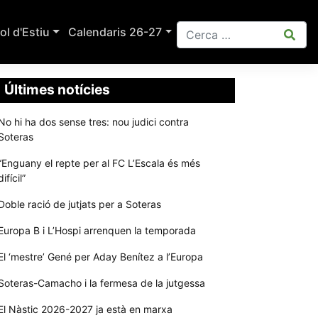
ol d'Estiu
Calendaris 26-27
Últimes notícies
No hi ha dos sense tres: nou judici contra
Soteras
“Enguany el repte per al FC L’Escala és més
difícil”
Doble ració de jutjats per a Soteras
Europa B i L’Hospi arrenquen la temporada
El ‘mestre’ Gené per Aday Benítez a l’Europa
Soteras-Camacho i la fermesa de la jutgessa
El Nàstic 2026-2027 ja està en marxa