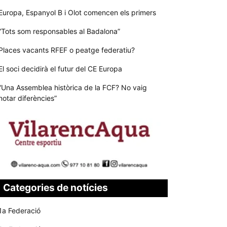
Europa, Espanyol B i Olot comencen els primers
“Tots som responsables al Badalona”
Places vacants RFEF o peatge federatiu?
El soci decidirà el futur del CE Europa
“Una Assemblea històrica de la FCF? No vaig
notar diferències”
Categories de notícies
1a Federació