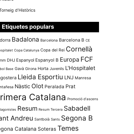
Torneig d’Històrics
Etiquetes populars
Badalona
dorra
Barcelona B
Barcelona
CE
Cornellà
Copa del Rei
ospitalet
Copa Catalunya
FCF
Europa
Espanyol
Espanyol B
mm
DHJ
L'Hospitalet
Horta
Gavà
Girona
Juvenils
bol Base
Lleida Esportiu
LNJ
agostera
Manresa
Olot
Nàstic
Prat
Peralada
ntañesa
rimera Catalana
Promoció d'ascens
Resum
Sabadell
tagonistes
Resum Tercera
Segona B
ant Andreu
Santboià
Sants
Temes
gona Catalana
Soteras