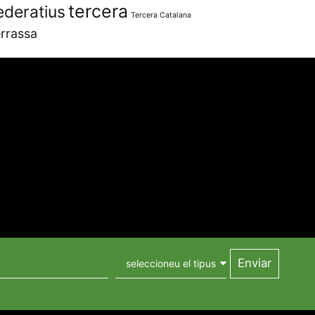
tercera
ederatius
Tercera Catalana
rrassa