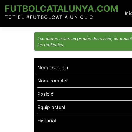
Skip
FUTBOLCATALUNYA.COM
to
Ini
TOT EL #FUTBOLCAT A UN CLIC
content
Les dades estan en procés de revisió, és possib
les molèsties.
Nom esportiu
Nom complet
Posició
Equip actual
Historial