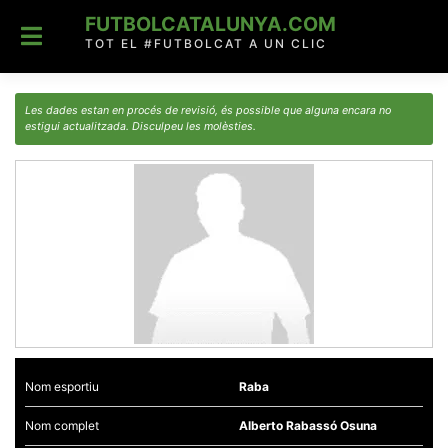
Skip
FUTBOLCATALUNYA.COM
to
content
TOT EL #FUTBOLCAT A UN CLIC
Les dades estan en procés de revisió, és possible que alguna encara no
estigui actualitzada. Disculpeu les molèsties.
Nom esportiu
Raba
Nom complet
Alberto Rabassó Osuna