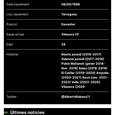
Data naixement
08/05/1998
Lloc naixement
Tarragona
Posició
Davanter
Necessàries
Equip actual
Vilaseca CF
Aquestes
cookies no
són
Edat
28
opcionals,
són
Historial
Nàstic juvenil (2016-2017)
necessàries
per al
Valencia juvenil (2017-2018)
funcionament
Pobla Mafumet (gener 2018-
tècnic de la
Nov. 2018) Salou (2018-2019)
web.
El Catllar (2019-2020) Ampolla
(2020-2021) Ascó (nov. 2021-
2022) Valls (2022-2026),
Estadístiques
Vilaseca (2026-
Recopilem
dades
Twitter
@AlbertoRabass11
estadístiques
de manera
anònima d'ús
del lloc web
Últimes notícies
per a millorar