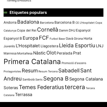
Torneig d’Històrics
Etiquetes populars
Badalona
Andorra
Barcelona B
Barcelona
CE L'Hospitalet
Copa
Cornellà
Espanyol
Copa del Rei
Damm
DHJ
Catalunya
FCF
Europa
Espanyol B
Horta
Gavà
Girona
Futbol Base
Lleida Esportiu
L'Hospitalet
LNJ
Llagostera
Juvenils
Olot
Nàstic
Prat
Peralada
Manresa
Montañesa
Primera Catalana
Promoció d'ascens
Resum
Sabadell
Sant
Protagonistes
Resum Tercera
Segona B
Andreu
Segona Catalana
Santboià
Sants
tercera
Temes Federatius
Soteras
Tercera
Terrassa
Catalana