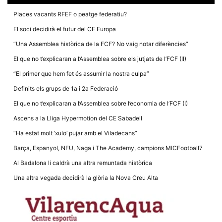
la funcionalitat
i la seva
Places vacants RFEF o peatge federatiu?
estructura.
El soci decidirà el futur del CE Europa
“Una Assemblea històrica de la FCF? No vaig notar diferències”
Experiència
d'usuari
El que no t’explicaran a l’Assemblea sobre els jutjats de l’FCF (II)
Alguns
components
“El primer que hem fet és assumir la nostra culpa”
tècnics del
nostre lloc web
Definits els grups de 1a i 2a Federació
emmagatzemen
dades en el seu
El que no t’explicaran a l’Assemblea sobre l’economia de l’FCF (I)
dispositiu que
permeten que el
Ascens a la Lliga Hypermotion del CE Sabadell
lloc funcioni tan
bé com sigui
“Ha estat molt ‘xulo’ pujar amb el Viladecans”
possible. Si
rebutja
Barça, Espanyol, NFU, Naga i The Academy, campions MICFootball7
aquestes
cookies
Al Badalona li caldrà una altra remuntada històrica
algunes
funcionalitats
Una altra vegada decidirà la glòria la Nova Creu Alta
desapareixeran
del lloc web.