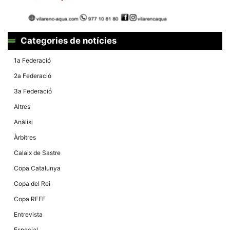
Màrqueting
En compartir
els teus
interessos i
comportament
Categories de notícies
mentre
navegues pel
nostre lloc
1a Federació
web
incrementes
2a Federació
la possibilitat
de mirar
3a Federació
només
anuncis,
Altres
ofertes i
contingut
Anàlisi
personalitzat.
Àrbitres
Calaix de Sastre
Copa Catalunya
Copa del Rei
Copa RFEF
Entrevista
Especial