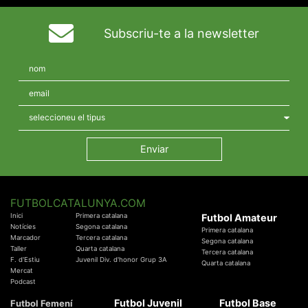
Subscriu-te a la newsletter
FUTBOLCATALUNYA.COM
Inici
Primera catalana
Futbol Amateur
Notícies
Segona catalana
Primera catalana
Marcador
Tercera catalana
Segona catalana
Taller
Quarta catalana
Tercera catalana
F. d'Estiu
Juvenil Div. d'honor Grup 3A
Quarta catalana
Mercat
Podcast
Futbol Juvenil
Futbol Base
Futbol Femení