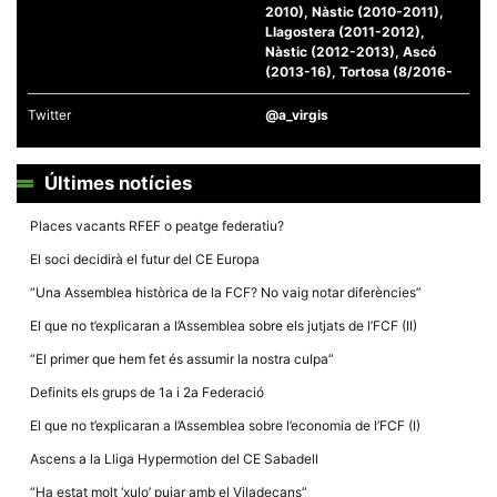
la funcionalitat
2010), Nàstic (2010-2011),
i la seva
Llagostera (2011-2012),
estructura.
Nàstic (2012-2013), Ascó
(2013-16), Tortosa (8/2016-
Experiència
Twitter
@a_virgis
d'usuari
Alguns
components
tècnics del
Últimes notícies
nostre lloc web
emmagatzemen
Places vacants RFEF o peatge federatiu?
dades en el seu
dispositiu que
El soci decidirà el futur del CE Europa
permeten que el
lloc funcioni tan
“Una Assemblea històrica de la FCF? No vaig notar diferències”
bé com sigui
possible. Si
El que no t’explicaran a l’Assemblea sobre els jutjats de l’FCF (II)
rebutja
aquestes
“El primer que hem fet és assumir la nostra culpa”
cookies
algunes
Definits els grups de 1a i 2a Federació
funcionalitats
desapareixeran
El que no t’explicaran a l’Assemblea sobre l’economia de l’FCF (I)
del lloc web.
Ascens a la Lliga Hypermotion del CE Sabadell
“Ha estat molt ‘xulo’ pujar amb el Viladecans”