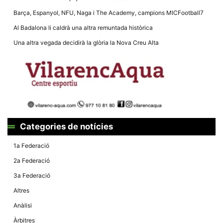
Màrqueting
En compartir
Barça, Espanyol, NFU, Naga i The Academy, campions MICFootball7
els teus
interessos i
Al Badalona li caldrà una altra remuntada històrica
comportament
mentre
Una altra vegada decidirà la glòria la Nova Creu Alta
navegues pel
nostre lloc
web
incrementes
la possibilitat
de mirar
només
anuncis,
ofertes i
contingut
personalitzat.
Categories de notícies
1a Federació
2a Federació
3a Federació
Altres
Anàlisi
Àrbitres