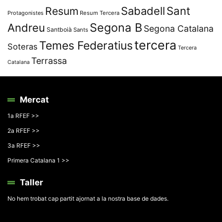
Resum
Sabadell
Sant
Protagonistes
Resum Tercera
Segona B
Andreu
Segona Catalana
Santboià
Sants
tercera
Temes Federatius
Soteras
Tercera
Terrassa
Catalana
Mercat
1a RFEF >>
2a RFEF >>
3a RFEF >>
Primera Catalana 1 >>
Taller
No hem trobat cap partit ajornat a la nostra base de dades.