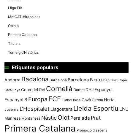
Lliga Elit
MerCAT #futbolcat
Opinió
Primera Catalana
Titulars
Torneig d’Històrics
Etiquetes populars
Badalona
Andorra
Barcelona B
Barcelona
CE L'Hospitalet
Copa
Cornellà
Espanyol
Copa del Rei
Damm
DHJ
Catalunya
FCF
Europa
Espanyol B
Horta
Gavà
Girona
Futbol Base
Lleida Esportiu
L'Hospitalet
LNJ
Llagostera
Juvenils
Olot
Nàstic
Prat
Peralada
Manresa
Montañesa
Primera Catalana
Promoció d'ascens