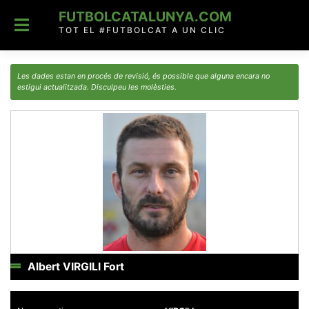
Skip
FUTBOLCATALUNYA.COM
to
content
TOT EL #FUTBOLCAT A UN CLIC
Les dades estan en procés de revisió, és possible que alguna encara no
estigui actualitzada. Disculpeu les molèsties.
Albert VIRGILI Fort