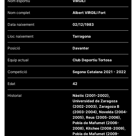
Nom esportiu
VIRGILI
Nom complet
Albert VIRGILI Fort
Data naixement
02/12/1983
Lloc naixement
Tarragona
Necessàries
Aquestes
cookies no
Posició
Davanter
són
opcionals,
són
Equip actual
Club Deportiu Tortosa
necessàries
per al
Competició
Segona Catalana 2021 - 2022
funcionament
tècnic de la
web.
Edat
42
Historial
Nàstic (2001-2002),
Universidad de Zaragoza
Estadístiques
(2002-2003), Zaragoza B
Recopilem
dades
(2003-2004), Novelda (2004-
estadístiques
2005), Reus (2005-2006),
de manera
Pobla de Mafumet (2006-
anònima d'ús
2008), Kitchee (2008-2009),
del lloc web
Pobla de Mafumet (2009-
per a millorar