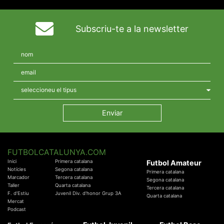
Subscriu-te a la newsletter
FUTBOLCATALUNYA.COM
Inici
Primera catalana
Futbol Amateur
Notícies
Segona catalana
Primera catalana
Marcador
Tercera catalana
Segona catalana
Taller
Quarta catalana
Tercera catalana
F. d'Estiu
Juvenil Div. d'honor Grup 3A
Quarta catalana
Mercat
Podcast