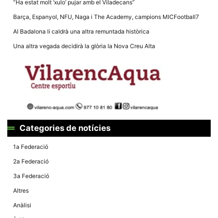
“Ha estat molt ‘xulo’ pujar amb el Viladecans”
la funcionalitat
i la seva
Barça, Espanyol, NFU, Naga i The Academy, campions MICFootball7
estructura.
Al Badalona li caldrà una altra remuntada històrica
Una altra vegada decidirà la glòria la Nova Creu Alta
Experiència
d'usuari
Alguns
components
tècnics del
nostre lloc web
emmagatzemen
dades en el seu
dispositiu que
permeten que el
lloc funcioni tan
Categories de notícies
bé com sigui
possible. Si
rebutja
1a Federació
aquestes
cookies
2a Federació
algunes
funcionalitats
3a Federació
desapareixeran
del lloc web.
Altres
Anàlisi