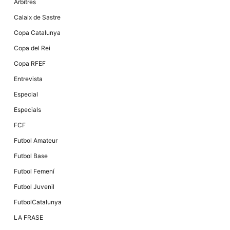
Màrqueting
Àrbitres
En compartir
els teus
Calaix de Sastre
interessos i
comportament
Copa Catalunya
mentre
navegues pel
Copa del Rei
nostre lloc
web
Copa RFEF
incrementes
la possibilitat
Entrevista
de mirar
només
Especial
anuncis,
ofertes i
Especials
contingut
personalitzat.
FCF
Futbol Amateur
Futbol Base
Futbol Femení
Futbol Juvenil
FutbolCatalunya
LA FRASE