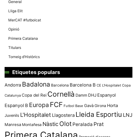
General
Lliga Elit
MerCAT #futbolcat
Opinió
Primera Catalana
Titulars
Torneig d’Històrics
Etiquetes populars
Badalona
Andorra
Barcelona B
Barcelona
CE L'Hospitalet
Copa
Cornellà
Espanyol
Copa del Rei
Damm
DHJ
Catalunya
FCF
Europa
Espanyol B
Horta
Gavà
Girona
Futbol Base
Lleida Esportiu
L'Hospitalet
LNJ
Llagostera
Juvenils
Olot
Nàstic
Prat
Peralada
Manresa
Montañesa
Primera Catalana
Promoció d'ascens