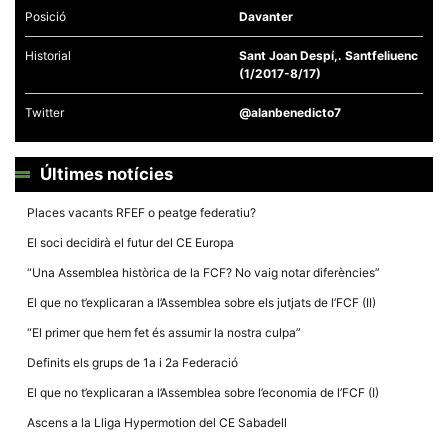
Posició
Davanter
Historial
Sant Joan Despí,. Santfeliuenc
(1/2017-8/17)
Twitter
@alanbenedicto7
Necessàries
Aquestes
cookies no
són
Últimes notícies
opcionals,
són
necessàries
Places vacants RFEF o peatge federatiu?
per al
funcionament
El soci decidirà el futur del CE Europa
tècnic de la
web.
“Una Assemblea històrica de la FCF? No vaig notar diferències”
El que no t’explicaran a l’Assemblea sobre els jutjats de l’FCF (II)
“El primer que hem fet és assumir la nostra culpa”
Estadístiques
Recopilem
Definits els grups de 1a i 2a Federació
dades
estadístiques
El que no t’explicaran a l’Assemblea sobre l’economia de l’FCF (I)
de manera
anònima d'ús
Ascens a la Lliga Hypermotion del CE Sabadell
del lloc web
per a millorar