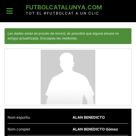
Skip
FUTBOLCATALUNYA.COM
to
content
TOT EL #FUTBOLCAT A UN CLIC
Les dades estan en procés de revisió, és possible que alguna encara no
estigui actualitzada. Disculpeu les molèsties.
Nom esportiu
ALAN BENEDICTO
Nom complet
ALAN BENEDICTO Gómez