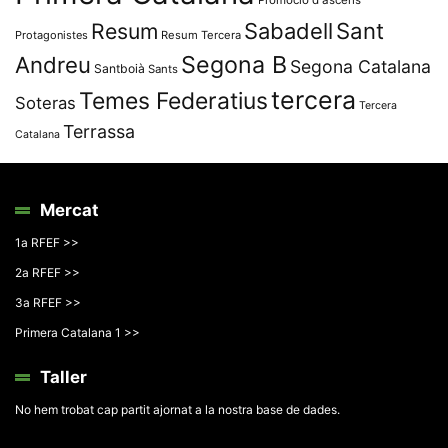
Resum
Sabadell
Sant
Protagonistes
Resum Tercera
Segona B
Andreu
Segona Catalana
Santboià
Sants
tercera
Temes Federatius
Soteras
Tercera
Terrassa
Catalana
Mercat
1a RFEF >>
2a RFEF >>
3a RFEF >>
Primera Catalana 1 >>
Taller
No hem trobat cap partit ajornat a la nostra base de dades.