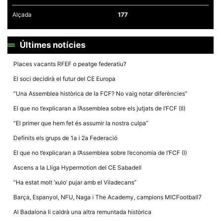
la funcionalitat
i la seva
Alçada
177
estructura.
Últimes notícies
Experiència
d'usuari
Places vacants RFEF o peatge federatiu?
Alguns
components
El soci decidirà el futur del CE Europa
tècnics del
nostre lloc web
“Una Assemblea històrica de la FCF? No vaig notar diferències”
emmagatzemen
dades en el seu
El que no t’explicaran a l’Assemblea sobre els jutjats de l’FCF (II)
dispositiu que
permeten que el
“El primer que hem fet és assumir la nostra culpa”
lloc funcioni tan
bé com sigui
Definits els grups de 1a i 2a Federació
possible. Si
rebutja
El que no t’explicaran a l’Assemblea sobre l’economia de l’FCF (I)
aquestes
cookies
Ascens a la Lliga Hypermotion del CE Sabadell
algunes
funcionalitats
“Ha estat molt ‘xulo’ pujar amb el Viladecans”
desapareixeran
del lloc web.
Barça, Espanyol, NFU, Naga i The Academy, campions MICFootball7
Al Badalona li caldrà una altra remuntada històrica