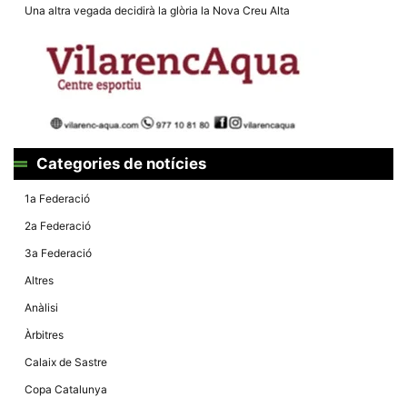
Màrqueting
Una altra vegada decidirà la glòria la Nova Creu Alta
En compartir
els teus
interessos i
comportament
mentre
navegues pel
nostre lloc
web
incrementes
la possibilitat
de mirar
Categories de notícies
només
anuncis,
ofertes i
1a Federació
contingut
personalitzat.
2a Federació
3a Federació
Altres
Anàlisi
Àrbitres
Calaix de Sastre
Copa Catalunya