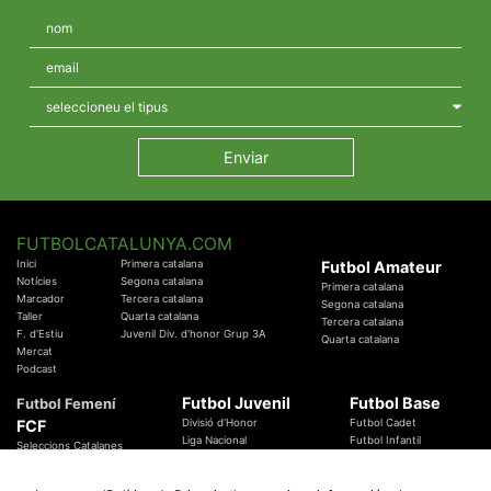
FUTBOLCATALUNYA.COM
Inici
Primera catalana
Futbol Amateur
Notícies
Segona catalana
Primera catalana
Marcador
Tercera catalana
Segona catalana
Taller
Quarta catalana
Tercera catalana
F. d'Estiu
Juvenil Div. d'honor Grup 3A
Quarta catalana
Mercat
Podcast
Futbol Juvenil
Futbol Base
Futbol Femení
FCF
Divisió d'Honor
Futbol Cadet
Liga Nacional
Futbol Infantil
Seleccions Catalanes
Territorials
Futbol Aleví
Entrenadors
Futbol Prebenjamí
Àrbitres