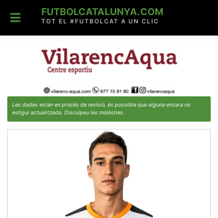
Skip
FUTBOLCATALUNYA.COM
to
content
TOT EL #FUTBOLCAT A UN CLIC
Les dades estan en procés de revisió, és possible que alguna encara no
estigui actualitzada. Disculpeu les molèsties.