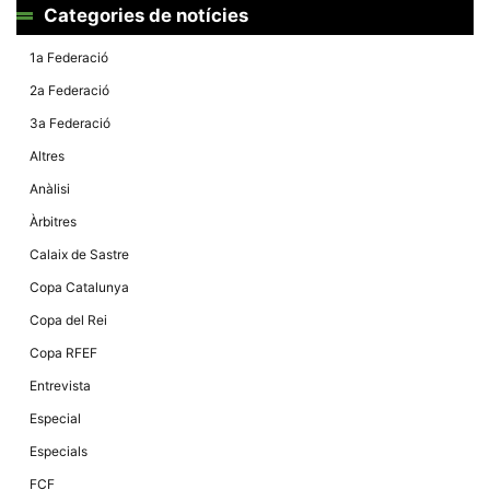
Màrqueting
Categories de notícies
En compartir
els teus
interessos i
1a Federació
comportament
mentre
2a Federació
navegues pel
nostre lloc
3a Federació
web
incrementes
Altres
la possibilitat
de mirar
Anàlisi
només
anuncis,
Àrbitres
ofertes i
contingut
Calaix de Sastre
personalitzat.
Copa Catalunya
Copa del Rei
Copa RFEF
Entrevista
Especial
Especials
FCF