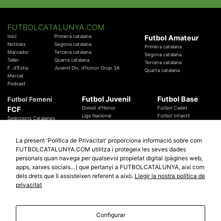
FUTBOLCATALUNYA.COM
Inici
Primera catalana
Futbol Amateur
Notícies
Segona catalana
Primera catalana
Marcador
Tercera catalana
Segona catalana
Taller
Quarta catalana
Tercera catalana
F. d'Estiu
Juvenil Div. d'honor Grup 3A
Quarta catalana
Mercat
Podcast
Futbol Juvenil
Futbol Base
Futbol Femení
FCF
Divisió d'Honor
Futbol Cadet
Liga Nacional
Futbol Infantil
Seleccions Catalanes
Territorials
Futbol Aleví
Entrenadors
Futbol Prebenjamí
Àrbitres
La present 'Política de Privacitat' proporciona informació sobre com
Temes Federatius
FUTBOLCATALUNYA.COM utilitza i protegeix les seves dades
Futbol Catalunya
Especials
personals quan navega per qualsevol propietat digital (pàgines web,
Promocions
apps, xarxes socials…) que pertanyi a FUTBOLCATALUNYA, així com
Copa Catalunya Absoluta 2019
Sortejos
Copa del Rei 2019 - 2020
dels drets que li assisteixen referent a això.
Llegir la nostra política de
Participació
Copa RFEF 2019 - 2020
privacitat
Copa Catalunya Amateur 2019
Configurar