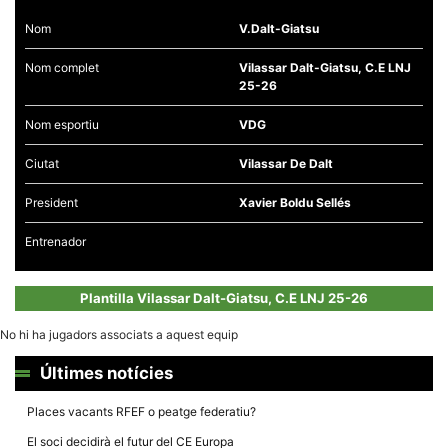
Nom
V.Dalt-Giatsu
Nom complet
Vilassar Dalt-Giatsu, C.E LNJ
25-26
Necessàries
Nom esportiu
VDG
Aquestes
cookies no
Ciutat
Vilassar De Dalt
són
opcionals,
són
President
Xavier Boldu Sellés
necessàries
per al
Entrenador
funcionament
tècnic de la
web.
Plantilla Vilassar Dalt-Giatsu, C.E LNJ 25-26
Estadístiques
No hi ha jugadors associats a aquest equip
Recopilem
dades
Últimes notícies
estadístiques
de manera
anònima d'ús
Places vacants RFEF o peatge federatiu?
del lloc web
per a millorar
El soci decidirà el futur del CE Europa