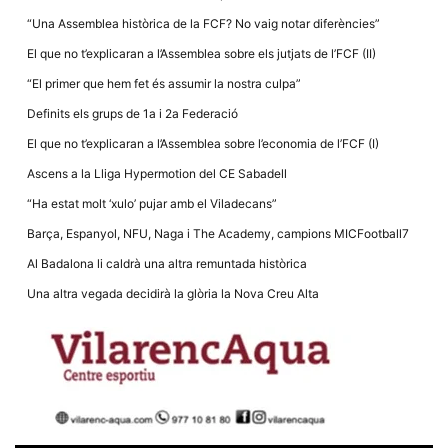
la funcionalitat
i la seva
“Una Assemblea històrica de la FCF? No vaig notar diferències”
estructura.
El que no t’explicaran a l’Assemblea sobre els jutjats de l’FCF (II)
“El primer que hem fet és assumir la nostra culpa”
Experiència
Definits els grups de 1a i 2a Federació
d'usuari
Alguns
El que no t’explicaran a l’Assemblea sobre l’economia de l’FCF (I)
components
tècnics del
Ascens a la Lliga Hypermotion del CE Sabadell
nostre lloc web
emmagatzemen
“Ha estat molt ‘xulo’ pujar amb el Viladecans”
dades en el seu
dispositiu que
Barça, Espanyol, NFU, Naga i The Academy, campions MICFootball7
permeten que el
lloc funcioni tan
Al Badalona li caldrà una altra remuntada històrica
bé com sigui
possible. Si
Una altra vegada decidirà la glòria la Nova Creu Alta
rebutja
aquestes
cookies
algunes
funcionalitats
desapareixeran
del lloc web.