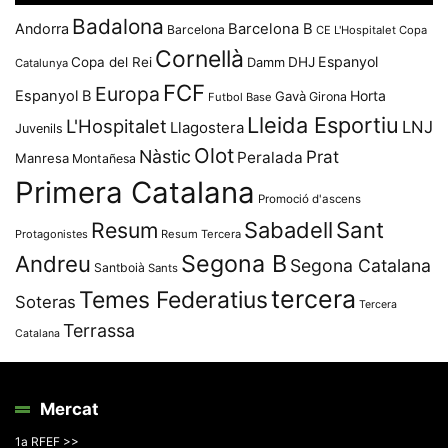
Badalona
Andorra
Barcelona B
Barcelona
CE L'Hospitalet
Copa
Cornellà
Espanyol
Copa del Rei
Damm
DHJ
Catalunya
FCF
Europa
Espanyol B
Horta
Gavà
Girona
Futbol Base
Lleida Esportiu
L'Hospitalet
LNJ
Llagostera
Juvenils
Olot
Nàstic
Prat
Peralada
Manresa
Montañesa
Primera Catalana
Promoció d'ascens
Resum
Sabadell
Sant
Protagonistes
Resum Tercera
Segona B
Andreu
Segona Catalana
Santboià
Sants
tercera
Temes Federatius
Soteras
Tercera
Terrassa
Catalana
Mercat
1a RFEF >>