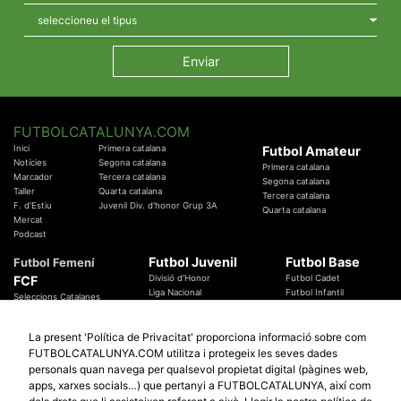
FUTBOLCATALUNYA.COM
Inici
Primera catalana
Futbol Amateur
Notícies
Segona catalana
Primera catalana
Marcador
Tercera catalana
Segona catalana
Taller
Quarta catalana
Tercera catalana
F. d'Estiu
Juvenil Div. d'honor Grup 3A
Quarta catalana
Mercat
Podcast
Futbol Juvenil
Futbol Base
Futbol Femení
FCF
Divisió d'Honor
Futbol Cadet
Liga Nacional
Futbol Infantil
Seleccions Catalanes
Territorials
Futbol Aleví
Entrenadors
Futbol Prebenjamí
Àrbitres
La present 'Política de Privacitat' proporciona informació sobre com
Temes Federatius
FUTBOLCATALUNYA.COM utilitza i protegeix les seves dades
Futbol Catalunya
Especials
personals quan navega per qualsevol propietat digital (pàgines web,
Promocions
Copa Catalunya Absoluta 2019
apps, xarxes socials…) que pertanyi a FUTBOLCATALUNYA, així com
Sortejos
Copa del Rei 2019 - 2020