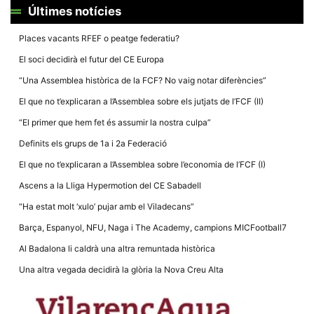
la funcionalitat
Últimes notícies
i la seva
estructura.
Places vacants RFEF o peatge federatiu?
El soci decidirà el futur del CE Europa
Experiència
d'usuari
“Una Assemblea històrica de la FCF? No vaig notar diferències”
Alguns
El que no t’explicaran a l’Assemblea sobre els jutjats de l’FCF (II)
components
tècnics del
“El primer que hem fet és assumir la nostra culpa”
nostre lloc web
emmagatzemen
Definits els grups de 1a i 2a Federació
dades en el seu
dispositiu que
El que no t’explicaran a l’Assemblea sobre l’economia de l’FCF (I)
permeten que el
lloc funcioni tan
Ascens a la Lliga Hypermotion del CE Sabadell
bé com sigui
possible. Si
“Ha estat molt ‘xulo’ pujar amb el Viladecans”
rebutja
aquestes
Barça, Espanyol, NFU, Naga i The Academy, campions MICFootball7
cookies
algunes
Al Badalona li caldrà una altra remuntada històrica
funcionalitats
desapareixeran
Una altra vegada decidirà la glòria la Nova Creu Alta
del lloc web.