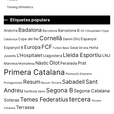
Torneig d’Històrics
Etiquetes populars
Badalona
Andorra
Barcelona B
Barcelona
CE L'Hospitalet
Copa
Cornellà
Espanyol
Copa del Rei
Damm
DHJ
Catalunya
FCF
Europa
Espanyol B
Horta
Gavà
Girona
Futbol Base
Lleida Esportiu
L'Hospitalet
LNJ
Llagostera
Juvenils
Olot
Nàstic
Prat
Peralada
Manresa
Montañesa
Primera Catalana
Promoció d'ascens
Resum
Sabadell
Sant
Protagonistes
Resum Tercera
Segona B
Andreu
Segona Catalana
Santboià
Sants
tercera
Temes Federatius
Soteras
Tercera
Terrassa
Catalana