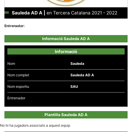
Sauleda AD A
|
en Tercera Catalana 2021 - 2022
Entrenador:
Necessàries
Informació Sauleda AD A
Aquestes
cookies no
són
Informació
opcionals,
són
necessàries
Nom
Sauleda
per al
funcionament
Nom complet
Sauleda AD A
tècnic de la
web.
Nom esportiu
SAU
Entrenador
Estadístiques
Recopilem
dades
estadístiques
Plantilla Sauleda AD A
de manera
anònima d'ús
del lloc web
No hi ha jugadors associats a aquest equip
per a millorar