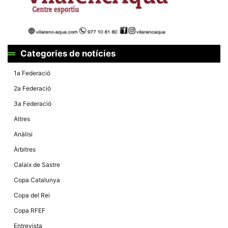
Màrqueting
En compartir
els teus
interessos i
comportament
mentre
navegues pel
Categories de notícies
nostre lloc
web
incrementes
1a Federació
la possibilitat
de mirar
2a Federació
només
anuncis,
3a Federació
ofertes i
contingut
Altres
personalitzat.
Anàlisi
Àrbitres
Calaix de Sastre
Copa Catalunya
Copa del Rei
Copa RFEF
Entrevista