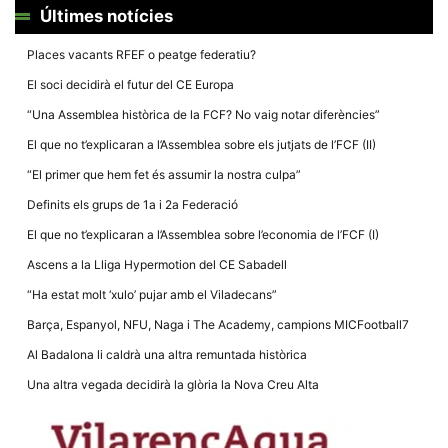
la funcionalitat
Últimes notícies
i la seva
estructura.
Places vacants RFEF o peatge federatiu?
El soci decidirà el futur del CE Europa
Experiència
d'usuari
“Una Assemblea històrica de la FCF? No vaig notar diferències”
Alguns
El que no t’explicaran a l’Assemblea sobre els jutjats de l’FCF (II)
components
tècnics del
“El primer que hem fet és assumir la nostra culpa”
nostre lloc web
emmagatzemen
Definits els grups de 1a i 2a Federació
dades en el seu
dispositiu que
El que no t’explicaran a l’Assemblea sobre l’economia de l’FCF (I)
permeten que el
lloc funcioni tan
Ascens a la Lliga Hypermotion del CE Sabadell
bé com sigui
possible. Si
“Ha estat molt ‘xulo’ pujar amb el Viladecans”
rebutja
aquestes
Barça, Espanyol, NFU, Naga i The Academy, campions MICFootball7
cookies
algunes
Al Badalona li caldrà una altra remuntada històrica
funcionalitats
desapareixeran
Una altra vegada decidirà la glòria la Nova Creu Alta
del lloc web.