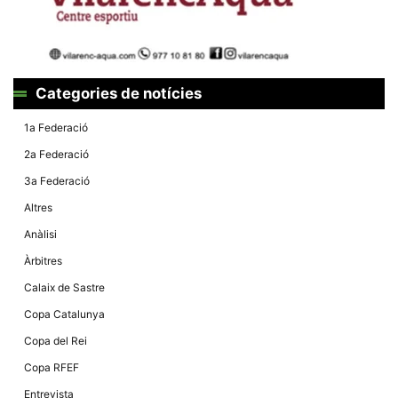
Màrqueting
En compartir
els teus
interessos i
comportament
mentre
navegues pel
Categories de notícies
nostre lloc
web
incrementes
1a Federació
la possibilitat
de mirar
2a Federació
només
anuncis,
3a Federació
ofertes i
contingut
Altres
personalitzat.
Anàlisi
Àrbitres
Calaix de Sastre
Copa Catalunya
Copa del Rei
Copa RFEF
Entrevista