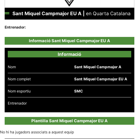
Sant Miquel Campmajor EU A
|
en Quarta Catalana
Entrenador:
Necessàries
Informació Sant Miquel Campmajor EU A
Aquestes
cookies no
són
Informació
opcionals,
són
necessàries
Nom
Sant Miquel Campmajor A
per al
funcionament
Nom complet
Sant Miquel Campmajor EU A
tècnic de la
web.
Nom esportiu
SMC
Entrenador
Estadístiques
Recopilem
dades
estadístiques
Plantilla Sant Miquel Campmajor EU A
de manera
anònima d'ús
del lloc web
No hi ha jugadors associats a aquest equip
per a millorar