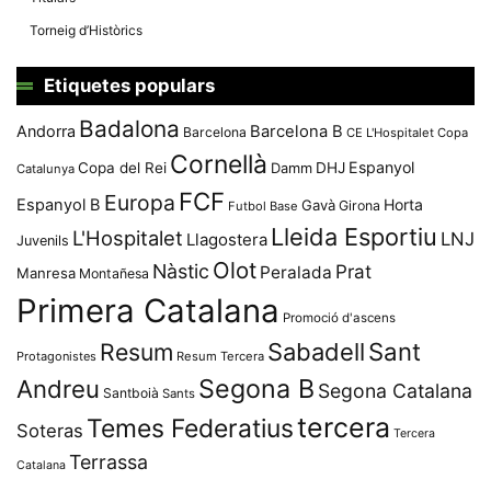
Torneig d’Històrics
Etiquetes populars
Badalona
Andorra
Barcelona B
Barcelona
CE L'Hospitalet
Copa
Cornellà
Espanyol
Copa del Rei
Damm
DHJ
Catalunya
FCF
Europa
Espanyol B
Horta
Gavà
Girona
Futbol Base
Lleida Esportiu
L'Hospitalet
LNJ
Llagostera
Juvenils
Olot
Nàstic
Prat
Peralada
Manresa
Montañesa
Primera Catalana
Promoció d'ascens
Resum
Sabadell
Sant
Protagonistes
Resum Tercera
Segona B
Andreu
Segona Catalana
Santboià
Sants
tercera
Temes Federatius
Soteras
Tercera
Terrassa
Catalana