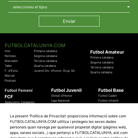
FUTBOLCATALUNYA.COM
Inici
Primera catalana
Futbol Amateur
Notícies
Segona catalana
Primera catalana
Marcador
Tercera catalana
Segona catalana
Taller
Quarta catalana
Tercera catalana
F. d'Estiu
Juvenil Div. d'honor Grup 3A
Quarta catalana
Mercat
Podcast
Futbol Juvenil
Futbol Base
Futbol Femení
FCF
Divisió d'Honor
Futbol Cadet
Liga Nacional
Futbol Infantil
Seleccions Catalanes
Territorials
Futbol Aleví
Entrenadors
Futbol Prebenjamí
Àrbitres
La present 'Política de Privacitat' proporciona informació sobre com
Temes Federatius
FUTBOLCATALUNYA.COM utilitza i protegeix les seves dades
Futbol Catalunya
Especials
personals quan navega per qualsevol propietat digital (pàgines web,
Promocions
Copa Catalunya Absoluta 2019
apps, xarxes socials…) que pertanyi a FUTBOLCATALUNYA, així com
Sortejos
Copa del Rei 2019 - 2020