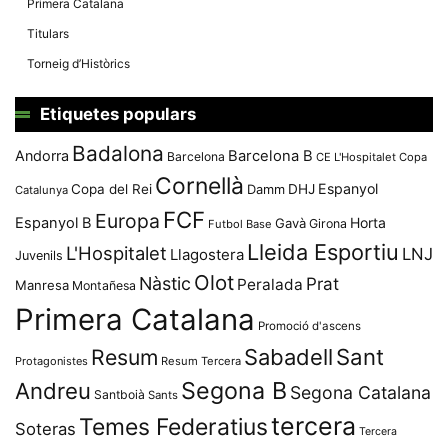
Primera Catalana
Titulars
Torneig d’Històrics
Etiquetes populars
Badalona
Andorra
Barcelona B
Barcelona
CE L'Hospitalet
Copa
Cornellà
Espanyol
Copa del Rei
Damm
DHJ
Catalunya
FCF
Europa
Espanyol B
Horta
Gavà
Girona
Futbol Base
Lleida Esportiu
L'Hospitalet
LNJ
Llagostera
Juvenils
Olot
Nàstic
Prat
Peralada
Manresa
Montañesa
Primera Catalana
Promoció d'ascens
Resum
Sabadell
Sant
Protagonistes
Resum Tercera
Segona B
Andreu
Segona Catalana
Santboià
Sants
tercera
Temes Federatius
Soteras
Tercera