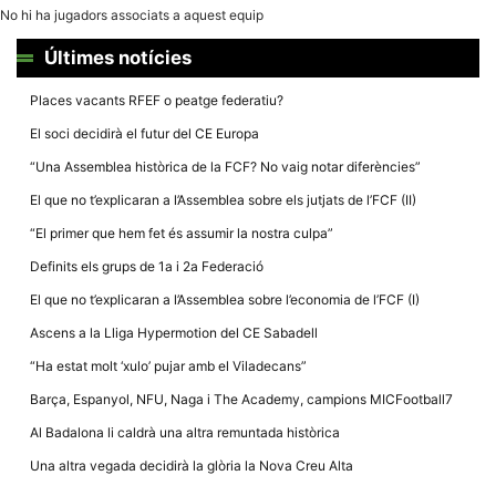
la funcionalitat
No hi ha jugadors associats a aquest equip
i la seva
estructura.
Últimes notícies
Places vacants RFEF o peatge federatiu?
Experiència
d'usuari
El soci decidirà el futur del CE Europa
Alguns
components
“Una Assemblea històrica de la FCF? No vaig notar diferències”
tècnics del
nostre lloc web
El que no t’explicaran a l’Assemblea sobre els jutjats de l’FCF (II)
emmagatzemen
dades en el seu
“El primer que hem fet és assumir la nostra culpa”
dispositiu que
permeten que el
Definits els grups de 1a i 2a Federació
lloc funcioni tan
bé com sigui
El que no t’explicaran a l’Assemblea sobre l’economia de l’FCF (I)
possible. Si
rebutja
Ascens a la Lliga Hypermotion del CE Sabadell
aquestes
cookies
“Ha estat molt ‘xulo’ pujar amb el Viladecans”
algunes
funcionalitats
Barça, Espanyol, NFU, Naga i The Academy, campions MICFootball7
desapareixeran
del lloc web.
Al Badalona li caldrà una altra remuntada històrica
Una altra vegada decidirà la glòria la Nova Creu Alta