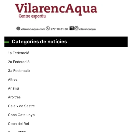
Màrqueting
En compartir
els teus
interessos i
comportament
mentre
navegues pel
nostre lloc
web
incrementes
Categories de notícies
la possibilitat
de mirar
1a Federació
només
anuncis,
2a Federació
ofertes i
contingut
3a Federació
personalitzat.
Altres
Anàlisi
Àrbitres
Calaix de Sastre
Copa Catalunya
Copa del Rei