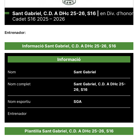
Sant Gabriel, C.D. A DHc 25-26, S16
|
en Div. d’honor
Cadet S16 2025 – 2026
Entrenador:
Necessàries
Aquestes
Informació Sant Gabriel, C.D. A DHc 25-26, S16
cookies no
són
opcionals,
Informació
són
necessàries
per al
Nom
Sant Gabriel
funcionament
tècnic de la
web.
Nom complet
Sant Gabriel, C.D. A DHc 25-
26, S16
Nom esportiu
SGA
Estadístiques
Recopilem
dades
Entrenador
estadístiques
de manera
anònima d'ús
Plantilla Sant Gabriel, C.D. A DHc 25-26, S16
del lloc web
per a millorar