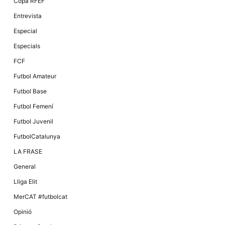
Copa RFEF
Entrevista
Especial
Especials
FCF
Futbol Amateur
Futbol Base
Futbol Femení
Futbol Juvenil
FutbolCatalunya
LA FRASE
General
Lliga Elit
MerCAT #futbolcat
Opinió