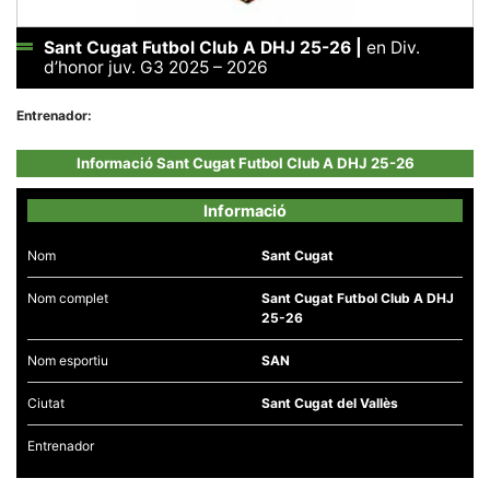
Sant Cugat Futbol Club A DHJ 25-26
|
en Div.
d’honor juv. G3 2025 – 2026
Entrenador:
Necessàries
Aquestes
Informació Sant Cugat Futbol Club A DHJ 25-26
cookies no
són
opcionals,
Informació
són
necessàries
per al
Nom
Sant Cugat
funcionament
tècnic de la
web.
Nom complet
Sant Cugat Futbol Club A DHJ
25-26
Nom esportiu
SAN
Estadístiques
Recopilem
dades
Ciutat
Sant Cugat del Vallès
estadístiques
de manera
Entrenador
anònima d'ús
del lloc web
per a millorar