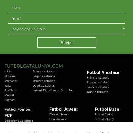
FUTBOLCATALUNYA.COM
Inici
Primera catalana
Futbol Amateur
Notícies
Segona catalana
Primera catalana
Marcador
Tercera catalana
Segona catalana
Taller
Quarta catalana
Tercera catalana
F. d'Estiu
Juvenil Div. d'honor Grup 3A
Quarta catalana
Mercat
Podcast
Futbol Juvenil
Futbol Base
Futbol Femení
FCF
Divisió d'Honor
Futbol Cadet
Liga Nacional
Futbol Infantil
Seleccions Catalanes
Territorials
Futbol Aleví
Entrenadors
Futbol Prebenjamí
Àrbitres