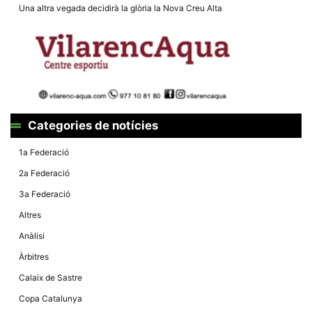
Màrqueting
Una altra vegada decidirà la glòria la Nova Creu Alta
En compartir
els teus
interessos i
comportament
mentre
navegues pel
nostre lloc
web
incrementes
la possibilitat
de mirar
Categories de notícies
només
anuncis,
ofertes i
1a Federació
contingut
personalitzat.
2a Federació
3a Federació
Altres
Anàlisi
Àrbitres
Calaix de Sastre
Copa Catalunya