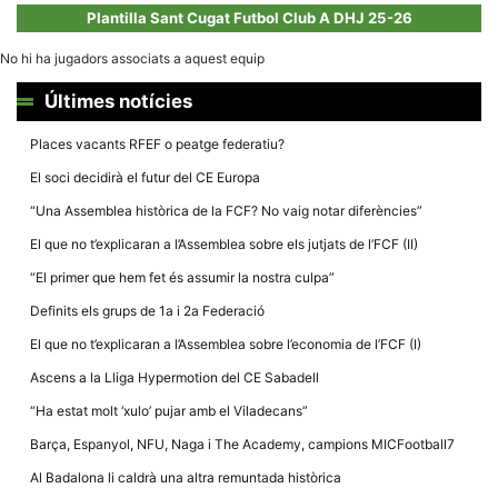
la funcionalitat
Plantilla Sant Cugat Futbol Club A DHJ 25-26
i la seva
estructura.
No hi ha jugadors associats a aquest equip
Últimes notícies
Experiència
d'usuari
Places vacants RFEF o peatge federatiu?
Alguns
components
El soci decidirà el futur del CE Europa
tècnics del
nostre lloc web
“Una Assemblea històrica de la FCF? No vaig notar diferències”
emmagatzemen
dades en el seu
El que no t’explicaran a l’Assemblea sobre els jutjats de l’FCF (II)
dispositiu que
permeten que el
“El primer que hem fet és assumir la nostra culpa”
lloc funcioni tan
bé com sigui
Definits els grups de 1a i 2a Federació
possible. Si
rebutja
El que no t’explicaran a l’Assemblea sobre l’economia de l’FCF (I)
aquestes
cookies
Ascens a la Lliga Hypermotion del CE Sabadell
algunes
funcionalitats
“Ha estat molt ‘xulo’ pujar amb el Viladecans”
desapareixeran
del lloc web.
Barça, Espanyol, NFU, Naga i The Academy, campions MICFootball7
Al Badalona li caldrà una altra remuntada històrica