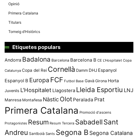
Opinió
Primera Catalana
Titulars
Torneig d’Històrics
Etiquetes populars
Badalona
Andorra
Barcelona B
Barcelona
CE L'Hospitalet
Copa
Cornellà
Espanyol
Copa del Rei
Damm
DHJ
Catalunya
FCF
Europa
Espanyol B
Horta
Gavà
Girona
Futbol Base
Lleida Esportiu
L'Hospitalet
LNJ
Llagostera
Juvenils
Olot
Nàstic
Prat
Peralada
Manresa
Montañesa
Primera Catalana
Promoció d'ascens
Resum
Sabadell
Sant
Protagonistes
Resum Tercera
Segona B
Andreu
Segona Catalana
Santboià
Sants